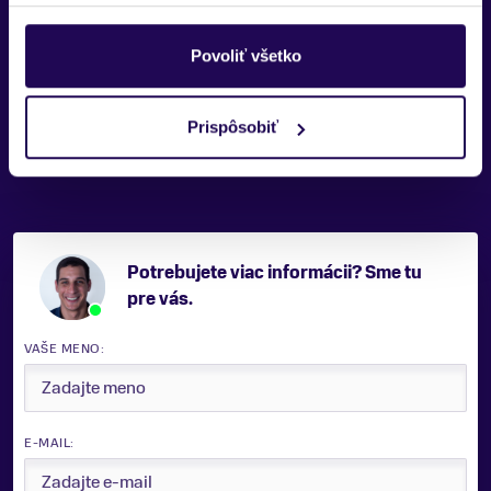
Apex Chamois Pad
Ponúkaný model šortiek je vybavený špeciálnou vložkou, ktorá je
Povoliť všetko
mimoriadne mäkká. Veľmi dobre absorbuje nárazy a chráni citlivé
oblasti. Zabraňuje tiež odieraniu. Šortky s vložkou ti umožnia
šliapať do pedálov dlhé hodiny s maximálnym pohodlím. Hrúbka
Prispôsobiť
14,5 mm
Potrebujete viac informácii? Sme tu
pre vás.
VAŠE MENO:
E-MAIL: