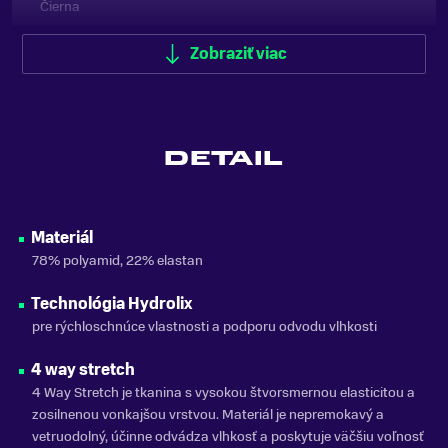
Čierna
POHLAVIE
Zobraziť viac
Pánske
ZNAČKA
Oakley
DETAIL
Zobraziť menej
Materiál
78% polyamid, 22% elastan
Technológia Hydrolix
pre rýchloschnúce vlastnosti a podporu odvodu vlhkosti
4 way stretch
4 Way Stretch je tkanina s vysokou štvorsmernou elasticitou a
zosilnenou vonkajšou vrstvou. Materiál je nepremokavý a
vetruodolný, účinne odvádza vlhkosť a poskytuje väčšiu voľnosť