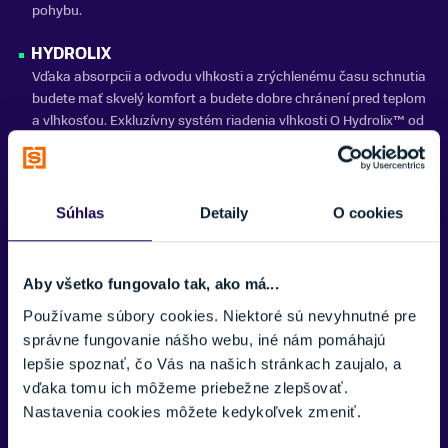
pohybu.
HYDROLIX
Vďaka absorpcii a odvodu vlhkosti a zrýchlenému času schnutia
budete mať skvelý komfort a budete dobre chránení pred teplom
a vlhkosťou. Exkluzívny systém riadenia vlhkosti O Hydrolix™ od
Oakely je vždy v prevádzke, keď ste vy.
Reflexné logo Oakley Ellipse na prednej a zadnej
strane ľavej nohy
Súhlas
Detaily
O cookies
Poskytuje vynikajúcu viditeľnosť pri slabom osvetlení pre väčšiu
bezpečnosť.
Aby všetko fungovalo tak, ako má...
Kompresia
Používame súbory cookies. Niektoré sú nevyhnutné pre
podporuje prietok krvi a zlepšuje prísun kyslíka do svalového
správne fungovanie nášho webu, iné nám pomáhajú
tkaniva pre väčší výkon počas cvičenia.
lepšie spoznať, čo Vás na našich stránkach zaujalo, a
SPF 50+
vďaka tomu ich môžeme priebežne zlepšovať.
Pokročilá úprava tkaniny poskytuje „vynikajúcu“ ochranu pred
Nastavenia cookies môžete kedykoľvek zmeniť.
škodlivými slnečnými UVA a UVB lúčmi.