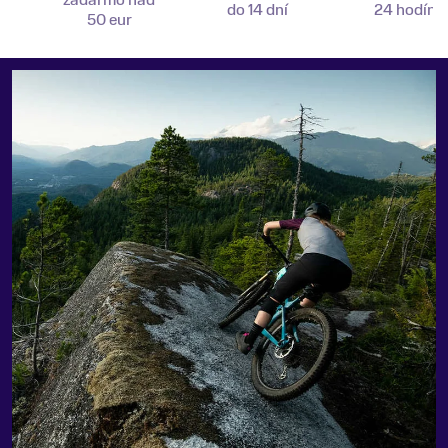
zadarmo nad
do 14 dní
24 hodín
50 eur