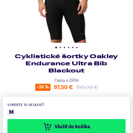
Cyklistické šortky Oakley
Endurance Ultra Bib
Blackout
Cena s DPH
97,50 €
150,00 €
-35 %
VYBERTE SI VEĽKOSŤ
M
Vložiť do košíka