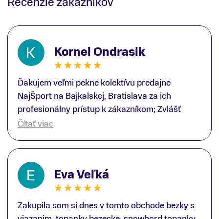
Recenzie zákazníkov
Kornel Ondrasik
Ďakujem veľmi pekne kolektívu predajne
NajŠport na Bajkalskej, Bratislava za ich
profesionálny prístup k zákazníkom; Zvlášť
ďakujem špecialistovi Martinovi Gunišovi za
Čítať viac
jeho odbornú pomoc pri kúpe nových lyží a
lyžiarskej obuvi, ako aj prilby.. všetko značka
Atomic; Pán Martin Guniš mi svojou
Eva Veľká
odbornosťou otvoril nové obzory a dozvedel
som sa, vďaka jeho profesionálnemu prístupu k
zákazníkovi, up-to-date informácie o nových
Zakupila som si dnes v tomto obchode bezky s
trendoch v lyžiarských technológiách; Z
viazanim, topanky bezecke, snowbord topanky,