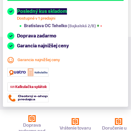
Posledný kus skladom
Dostupné v 1 predajni
Bratislava OC Tehelko
(Bajkalská 2/B)
+
-
Doprava zadarmo
Garancia najnižšej ceny
Garancia najnižšej ceny
Kalkulačka splátok
Doprava
Vrátenie tovaru
Doručenie už 