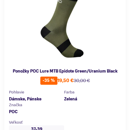
Ponožky POC Lure MTB Epidote Green/Uranium Black
19,50 €
30,00 €
-35 %
Pohlavie
Farba
Dámske, Pánske
Zelená
Značka
POC
Veľkosť
37-39