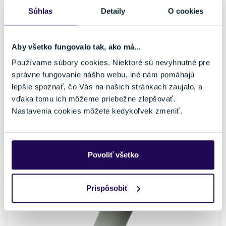
Súhlas
Detaily
O cookies
Ponožky POC Lithe MTB Epidote Green
19,50 €
30,00 €
-35 %
Aby všetko fungovalo tak, ako má...
Pohlavie
Farba
Používame súbory cookies. Niektoré sú nevyhnutné pre
Dámske, Pánske
Zelená
Značka
správne fungovanie nášho webu, iné nám pomáhajú
POC
lepšie spoznať, čo Vás na našich stránkach zaujalo, a
vďaka tomu ich môžeme priebežne zlepšovať.
Veľkosť
Nastavenia cookies môžete kedykoľvek zmeniť.
37-39
Posledný kus skladom
Povoliť všetko
Prispôsobiť