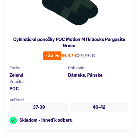
Cyklistické ponožky POC Motion MTB Socks Pargasite
Green
19,47 €
29,95 €
-35 %
Farba
Pohlavie
Zelená
Dámske, Pánske
Značka
POC
Veľkosť
37-39
40-42
Skladom - Ihneď k odberu