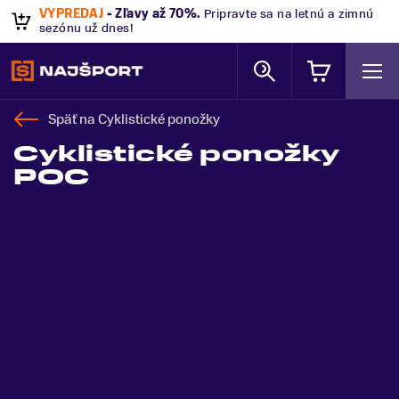
VÝPREDAJ
- Zľavy až 70%
.
Pripravte sa na letnú a zimnú
sezónu už dnes!
Späť na
Cyklistické ponožky
Cyklistické ponožky
POC