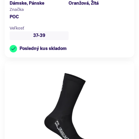
Dámske, Pánske
Oranžová, Žltá
Značka
POC
Veľkosť
37-39
Posledný kus skladom