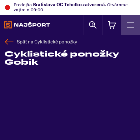
Predajňa
Bratislava OC Tehelko
zatvorená.
Otvárame
zajtra o 09:00.
Späť na
Cyklistické ponožky
Cyklistické ponožky
Gobik