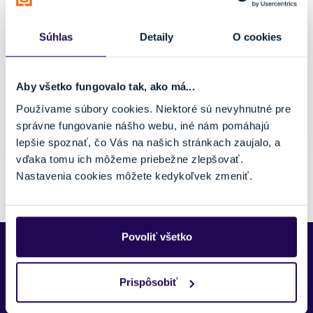
Čierna
Dámske, Pánske
Značka
Súhlas
Detaily
O cookies
Gobik
Veľkosť
S
M
Aby všetko fungovalo tak, ako má...
L
Používame súbory cookies. Niektoré sú nevyhnutné pre
správne fungovanie nášho webu, iné nám pomáhajú
Skladom - Ihneď k odberu
lepšie spoznať, čo Vás na našich stránkach zaujalo, a
vďaka tomu ich môžeme priebežne zlepšovať.
Nastavenia cookies môžete kedykoľvek zmeniť.
Pozreli ste si 1 z 1 produktov.
Povoliť všetko
Predajne Najšport
Prispôsobiť