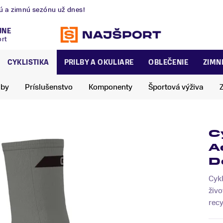
nú a zimnú sezónu už dnes!
JNE
ort
CYKLISTIKA
PRILBY A OKULIARE
OBLEČENIE
ZIMN
lby
Príslušenstvo
Komponenty
Športová výživa
C
A
D
Cyk
živo
recy