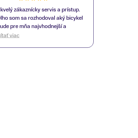
kvelý zákaznícky servis a prístup.
lho som sa rozhodoval aký bicykel
ude pre mňa najvhodnejší a
redajňu som navštívil viac krát.
ítať viac
ýmto by som sa rád poďakoval
liverovi, ktorý mi ochotne poradil a
omohol so správnym výberom a
otiahnutím nákupu do konca. Keby
aždý robil svoju prácu takto,
ungovalo by sa všetkým lepšie! :)