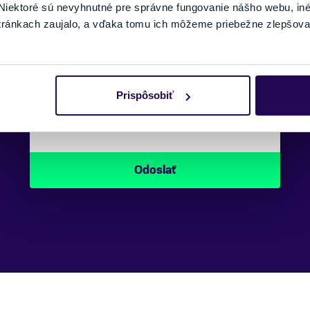
SPRÁVA:
iektoré sú nevyhnutné pre správne fungovanie nášho webu, in
tránkach zaujalo, a vďaka tomu ich môžeme priebežne zlepšova
Prispôsobiť
Náš špecialista vám, čo najskôr zavolá
ohľadom tohto produktu.