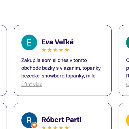
Eva Veľká
Zakupila som si dnes v tomto
C
obchode bezky s viazanim, topanky
p
bezecke, snowbord topanky, mile
R
prekvapenie ako Peter, ktory nas
b
Čítať viac
Č
obsluhoval mal prehlad, poradil nam
s
super. Za mna velmi mila obsluha,
V
dakujeme Eva zo Serede
a
o
Róbert Partl
E