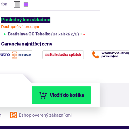
arba:
Posledný kus skladom
Dostupné v 1 predajni
Bratislava OC Tehelko
(Bajkalská 2/B)
+
-
Garancia najnižšej ceny
Kalkulačka splátok
Vložiť do košíka
n
Eshop overený zákazníkmi