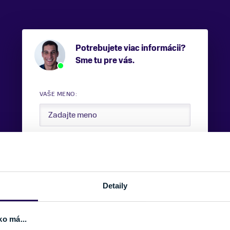
Potrebujete viac informácii?
Sme tu pre vás.
VAŠE MENO:
E-MAIL:
Detaily
TELEFÓNNE ČÍSLO:
ko má...