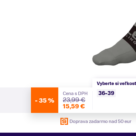
Vyberte si veľkos
36-39
Cena s DPH
23,99 €
-
35 %
15,59 €
Doprava zadarmo nad 50 eur