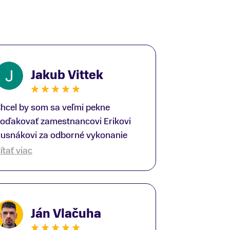
Jakub Vittek
hcel by som sa veľmi pekne
oďakovať zamestnancovi Erikovi
usnákovi za odborné vykonanie
ike-fittingu. Je to super človek na
ítať viac
právnom mieste a veľký odborník.
šetko patrične vysvetlil do detailov
 lajckou rečou. Na všetky moje
tázky odpovedal bez zaváhania.
Ján Vlačuha
šte raz ďakujem.