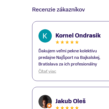
Recenzie zákazníkov
Kornel Ondrasik
Ďakujem veľmi pekne kolektívu
predajne NajŠport na Bajkalskej,
Bratislava za ich profesionálny
prístup k zákazníkom; Zvlášť
Čítať viac
ďakujem špecialistovi Martinovi
Gunišovi za jeho odbornú pomoc pri
kúpe nových lyží a lyžiarskej obuvi,
ako aj prilby.. všetko značka Atomic;
Jakub Oleš
Pán Martin Guniš mi svojou