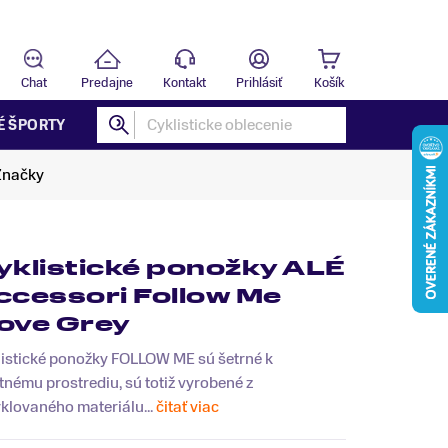
Predajňa
B
Chat
Predajne
Kontakt
Prihlásiť
Košík
É ŠPORTY
Značky
yklistické ponožky ALÉ
ccessori Follow Me
ove Grey
listické ponožky FOLLOW ME sú šetrné k
tnému prostrediu, sú totiž vyrobené z
klovaného materiálu...
čitať viac