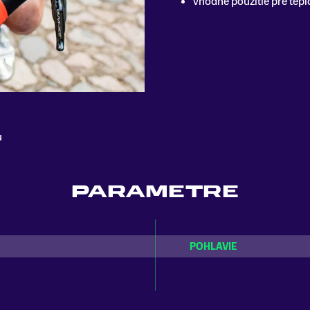
vhodné použitie pre tepl
u
PARAMETRE
POHLAVIE