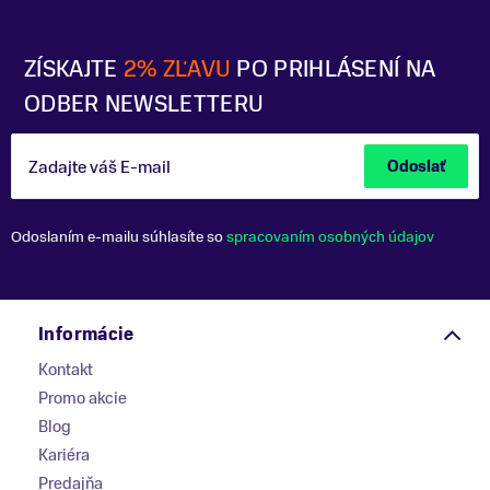
ZÍSKAJTE
2% ZĽAVU
PO PRIHLÁSENÍ NA
ODBER NEWSLETTERU
Zadajte váš E-mail
Odoslať
Odoslaním e-mailu súhlasíte so
spracovaním osobných údajov
Informácie
Kontakt
Promo akcie
Blog
Kariéra
Predajňa