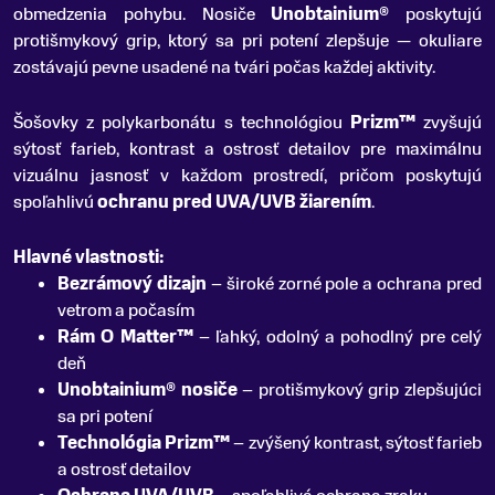
obmedzenia pohybu. Nosiče
Unobtainium®
poskytujú
protišmykový grip, ktorý sa pri potení zlepšuje — okuliare
zostávajú pevne usadené na tvári počas každej aktivity.
Šošovky z polykarbonátu s technológiou
Prizm™
zvyšujú
sýtosť farieb, kontrast a ostrosť detailov pre maximálnu
vizuálnu jasnosť v každom prostredí, pričom poskytujú
spoľahlivú
ochranu pred UVA/UVB žiarením
.
Hlavné vlastnosti:
Bezrámový dizajn
– široké zorné pole a ochrana pred
vetrom a počasím
Rám O Matter™
– ľahký, odolný a pohodlný pre celý
deň
Unobtainium® nosiče
– protišmykový grip zlepšujúci
sa pri potení
Technológia Prizm™
– zvýšený kontrast, sýtosť farieb
a ostrosť detailov