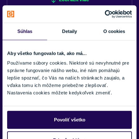
PRIZM
TYP SKLÍČOK
Oakley PRIZM™
DETAIL
Súhlas
Detaily
O cookies
FARBA
Čierna, Modrá
VHODNÉ NA
Aby všetko fungovalo tak, ako má...
Prizm™
Cyklistika
Používame súbory cookies. Niektoré sú nevyhnutné pre
Táto technológia vylepšuje farby a kontrast, čím umožňuje vidieť
správne fungovanie nášho webu, iné nám pomáhajú
viac detailov
ZNAČKA
lepšie spoznať, čo Vás na našich stránkach zaujalo, a
Oakley
Matter ™
vďaka tomu ich môžeme priebežne zlepšovať.
Ľahký rámový materiál
Nastavenia cookies môžete kedykoľvek zmeniť.
Zobraziť menej
Unobtainum®
Ušné a nosné podložky, ktoré zvyšujú pohodlie a výkon
Povoliť všetko