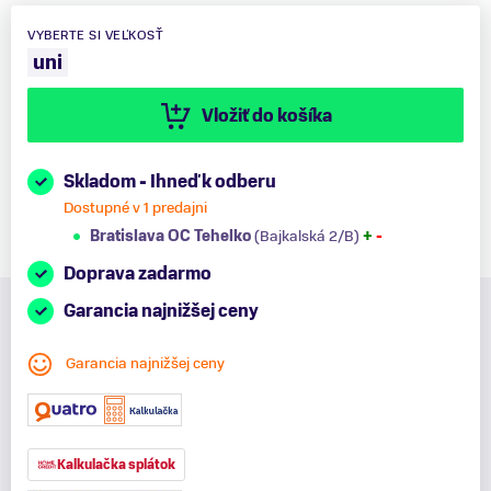
VYBERTE SI VEĽKOSŤ
uni
Vložiť do košíka
Skladom - Ihneď k odberu
Dostupné v 1 predajni
Bratislava OC Tehelko
(Bajkalská 2/B)
+
-
Doprava zadarmo
Garancia najnižšej ceny
Garancia najnižšej ceny
Kalkulačka splátok