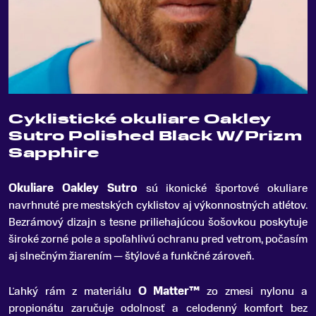
Cyklistické okuliare Oakley
Sutro Polished Black W/Prizm
Sapphire
Okuliare Oakley Sutro
sú ikonické športové okuliare
navrhnuté pre mestských cyklistov aj výkonnostných atlétov
.
Bezrámový dizajn s tesne priliehajúcou šošovkou poskytuje
široké zorné pole a spoľahlivú ochranu pred vetrom, počasím
aj slnečným žiarením — štýlové a funkčné zároveň.
Ľahký rám z materiálu
O Matter™
zo zmesi nylonu a
propionátu zaručuje odolnosť a celodenný komfort bez