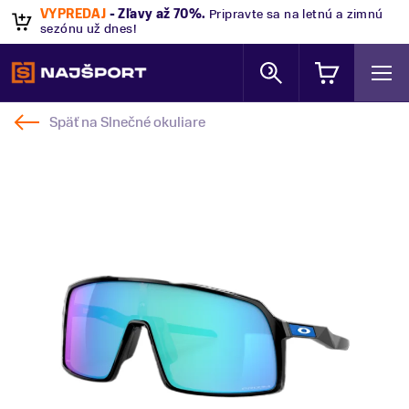
VÝPREDAJ
- Zľavy až 70%
.
Pripravte sa na letnú a zimnú
sezónu už dnes!
Späť na
Slnečné okuliare