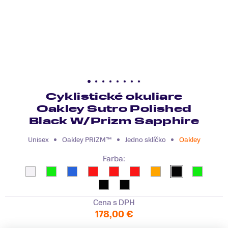
Cyklistické okuliare
Oakley Sutro Polished
Black W/Prizm Sapphire
Unisex
Oakley PRIZM™
Jedno sklíčko
Oakley
Farba:
Cena s DPH
178,00 €