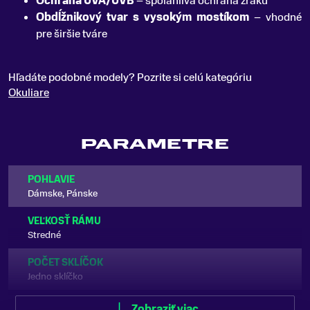
Ochrana UVA/UVB
– spoľahlivá ochrana zraku
Obdĺžnikový tvar s vysokým mostíkom
– vhodné
pre širšie tváre
Hľadáte podobné modely? Pozrite si celú kategóriu
Okuliare
PARAMETRE
POHLAVIE
Dámske, Pánske
VEĽKOSŤ RÁMU
Stredné
POČET SKLÍČOK
Jedno sklíčko
TVAR SKLÍČOK
Zobraziť viac