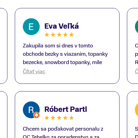
Eva Veľká
Zakupila som si dnes v tomto
C
obchode bezky s viazanim, topanky
p
bezecke, snowbord topanky, mile
R
prekvapenie ako Peter, ktory nas
b
Čítať viac
Č
obsluhoval mal prehlad, poradil nam
s
super. Za mna velmi mila obsluha,
V
dakujeme Eva zo Serede
a
o
Róbert Partl
E
Chcem sa poďakovat personalu z
S
OC Tehelko za poradenstvo a za
D