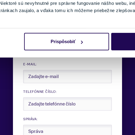
iektoré sú nevyhnutné pre správne fungovanie nášho webu, in
Potrebujete viac informácii?
tránkach zaujalo, a vďaka tomu ich môžeme priebežne zlepšova
Sme tu pre vás.
VAŠE MENO:
Prispôsobiť
E-MAIL:
TELEFÓNNE ČÍSLO:
SPRÁVA: