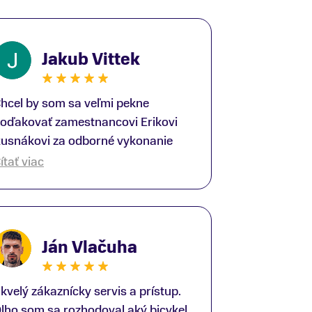
Jakub Vittek
hcel by som sa veľmi pekne
oďakovať zamestnancovi Erikovi
usnákovi za odborné vykonanie
ike-fittingu. Je to super človek na
ítať viac
právnom mieste a veľký odborník.
šetko patrične vysvetlil do detailov
 lajckou rečou. Na všetky moje
tázky odpovedal bez zaváhania.
Ján Vlačuha
šte raz ďakujem.
kvelý zákaznícky servis a prístup.
lho som sa rozhodoval aký bicykel