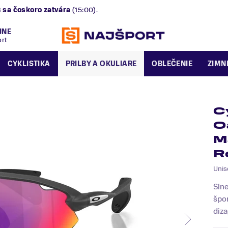
B
sa čoskoro zatvára
(15:00).
JNE
ort
CYKLISTIKA
PRILBY A OKULIARE
OBLEČENIE
ZIMN
C
O
M
R
Unis
Slne
špo
diza