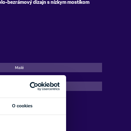
lo-bezrámový dizajn s nízkym mostíkom
Malé
PRIZM
Čierna, Fialová
Oakley
O cookies