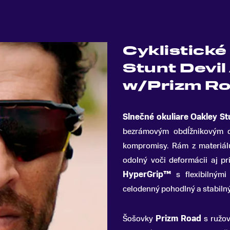
Cyklistické
Stunt Devil
w/Prizm R
Slnečné okuliare Oakley St
bezrámovým obdĺžnikovým di
kompromisy
.
Rám z materiá
odolný voči deformácii aj p
HyperGrip™
s flexibilnými
celodenný pohodlný a stabilný
Šošovky
Prizm Road
s ružov