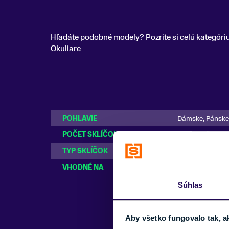
Hľadáte podobné modely? Pozrite si celú kategóri
Okuliare
POHLAVIE
Dámske, Pánske
POČET SKLÍČOK
Jedno sklíčko
TYP SKLÍČOK
Oakley PRIZM™
VHODNÉ NA
Cyklistika
Súhlas
Aby všetko fungovalo tak, a