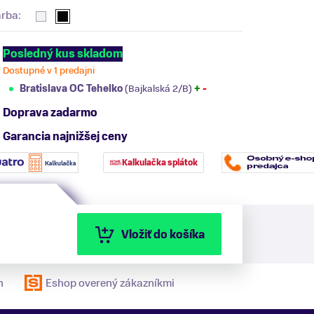
arba:
Posledný kus skladom
Dostupné v 1 predajni
Bratislava OC Tehelko
(Bajkalská 2/B)
+
-
Doprava zadarmo
Garancia najnižšej ceny
Kalkulačka splátok
Vložiť do košíka
n
Eshop overený zákazníkmi