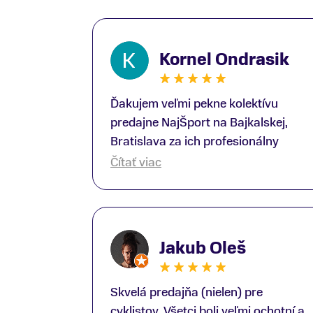
Kornel Ondrasik
Ďakujem veľmi pekne kolektívu
predajne NajŠport na Bajkalskej,
Bratislava za ich profesionálny
prístup k zákazníkom; Zvlášť
Čítať viac
ďakujem špecialistovi Martinovi
Gunišovi za jeho odbornú pomoc pri
kúpe nových lyží a lyžiarskej obuvi,
ako aj prilby.. všetko značka Atomic;
Jakub Oleš
Pán Martin Guniš mi svojou
odbornosťou otvoril nové obzory a
dozvedel som sa, vďaka jeho
Skvelá predajňa (nielen) pre
profesionálnemu prístupu k
cyklistov. Všetci boli veľmi ochotní a