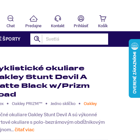
Predajňa
T
Chat
Predajne
Kontakt
Prihlásiť
Košík
É ŠPORTY
yklistické okuliare
akley Stunt Devil A
atte Black w/Prizm
oad
ex
Oakley PRIZM™
Jedno sklíčko
Oakley
čné okuliare Oakley Stunt Devil A sú výkonné
rtové okuliare s polo-bezrámovým obdĺžnikovým
jnom...
čitať viac