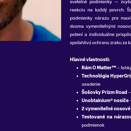
svetelné podmienky — zvyšu
reakciu na každý povrch. Š
podmienky nárazu pre maxi
dvoma vymeniteľnými nosový
potení a individuálne prisp
spoľahlivú ochranu zraku za 
Hlavné vlastnosti:
Rám O Matter™
– ľahký
Technológia HyperGr
usadenie
Šošovky Prizm Road
–
Unobtainium® nosiče
–
2 vymeniteľné nosové
Testované na nárazo
podmienok