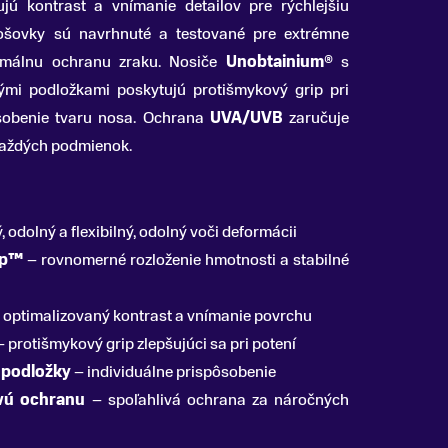
jú kontrast a vnímanie detailov pre rýchlejšiu
ošovky sú navrhnuté a testované pre extrémne
málnu ochranu zraku. Nosiče
Unobtainium®
s
mi podložkami poskytujú protišmykový grip pri
ôsobenie tvaru nosa. Ochrana
UVA/UVB
zaručuje
každých podmienok.
, odolný a flexibilný, odolný voči deformácii
ip™
– rovnomerné rozloženie hmotnosti a stabilné
 optimalizovaný kontrast a vnímanie povrchu
 protišmykový grip zlepšujúci sa pri potení
 podložky
– individuálne prispôsobenie
vú ochranu
– spoľahlivá ochrana za náročných