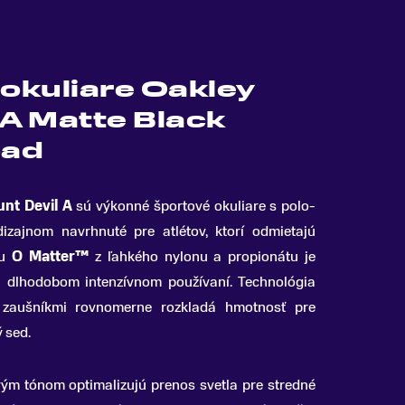
 okuliare Oakley
 A Matte Black
oad
unt Devil A
sú výkonné športové okuliare s polo-
zajnom navrhnuté pre atlétov, ktorí odmietajú
lu
O Matter™
z ľahkého nylonu a propionátu je
ri dlhodobom intenzívnom používaní. Technológia
 zaušníkmi rovnomerne rozkladá hmotnosť pre
 sed.
ým tónom optimalizujú prenos svetla pre stredné