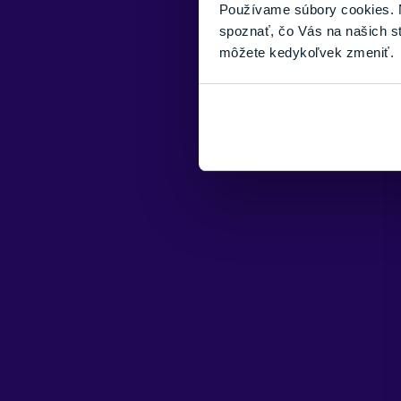
Používame súbory cookies. N
spoznať, čo Vás na našich s
môžete kedykoľvek zmeniť.