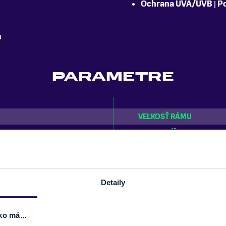
Ochrana UVA/UVB
|
Po
u
PARAMETRE
VEĽKOSŤ RÁMU
TVAR SKLÍČOK
FARBA
ZNAČKA
Detaily
ko má...