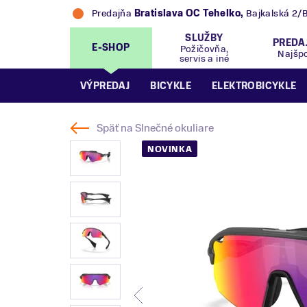
Predajňa
Bratislava OC Tehelko
,
Bajkalská 2/
SLUŽBY
PREDA
E-SHOP
Požičovňa,
Najšp
servis a iné
VÝPREDAJ
BICYKLE
ELEKTROBICYKLE
Späť na
Slnečné okuliare
NOVINKA