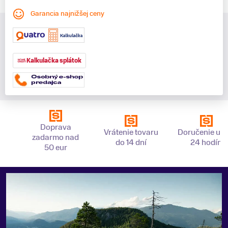
Garancia najnižšej ceny
Kalkulačka splátok
Doprava
Vrátenie tovaru
Doručenie už 
zadarmo nad
do 14 dní
24 hodín
50 eur