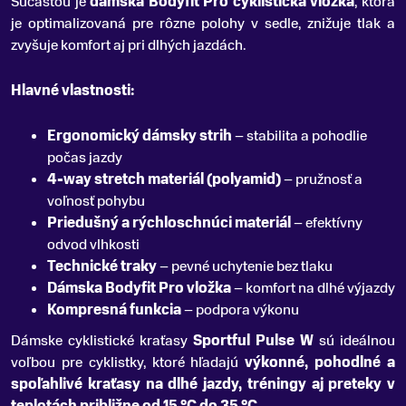
Súčasťou je
dámska Bodyfit Pro cyklistická vložka
, ktorá
je optimalizovaná pre rôzne polohy v sedle, znižuje tlak a
zvyšuje komfort aj pri dlhých jazdách.
Hlavné vlastnosti:
Ergonomický dámsky strih
– stabilita a pohodlie
počas jazdy
4-way stretch materiál (polyamid)
– pružnosť a
voľnosť pohybu
Priedušný a rýchloschnúci materiál
– efektívny
odvod vlhkosti
Technické traky
– pevné uchytenie bez tlaku
Dámska Bodyfit Pro vložka
– komfort na dlhé výjazdy
Kompresná funkcia
– podpora výkonu
Dámske cyklistické kraťasy
Sportful Pulse W
sú ideálnou
voľbou pre cyklistky, ktoré hľadajú
výkonné, pohodlné a
spoľahlivé kraťasy na dlhé jazdy, tréningy aj preteky v