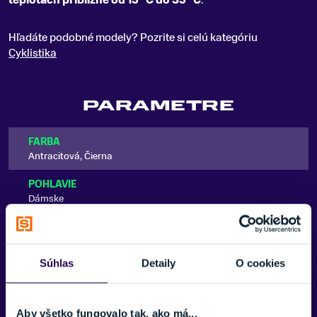
teplotách približne od 15 °C do 35 °C
.
Hľadáte podobné modely? Pozrite si celú kategóriu
Cyklistika
PARAMETRE
FARBA
Antracitová, Čierna
POHLAVIE
Dámske
ZNAČKA
Sportful
Súhlas
Detaily
O cookies
Zobraziť viac
Zobraziť menej
Aby všetko fungovalo tak, ako má...