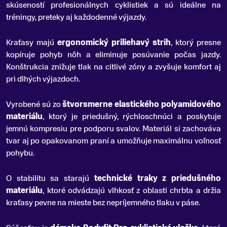
skúseností profesionálnych cyklistiek a sú ideálne na
tréningy, preteky aj každodenné výjazdy.
Kraťasy majú
ergonomický priliehavý strih
, ktorý presne
kopíruje pohyb nôh a eliminuje posúvanie počas jazdy.
Konštrukcia znižuje tlak na citlivé zóny a zvyšuje komfort aj
pri dlhých výjazdoch.
Vyrobené sú zo
štvorsmerne elastického polyamidového
materiálu
, ktorý je priedušný, rýchloschnúci a poskytuje
jemnú kompresiu pre podporu svalov. Materiál si zachováva
tvar aj po opakovanom praní a umožňuje maximálnu voľnosť
pohybu.
O stabilitu sa starajú
technické traky z priedušného
materiálu
, ktoré odvádzajú vlhkosť z oblasti chrbta a držia
kraťasy pevne na mieste bez nepríjemného tlaku v páse.