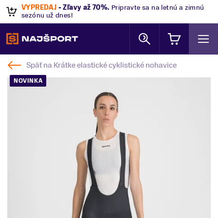
VÝPREDAJ
- Zľavy až 70%
.
Pripravte sa na letnú a zimnú
sezónu už dnes!
Späť na
Krátke elastické cyklistické nohavice
NOVINKA