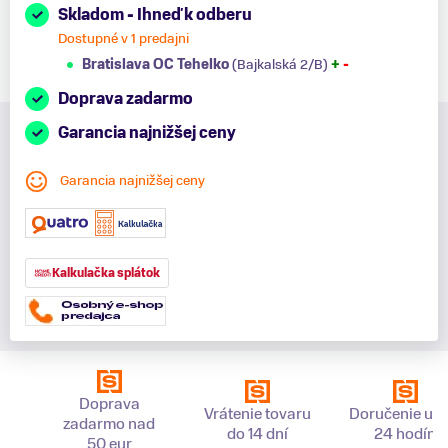
Skladom - Ihneď k odberu
Dostupné v 1 predajni
Bratislava OC Tehelko
(Bajkalská 2/B)
+
-
Doprava zadarmo
Garancia najnižšej ceny
Garancia najnižšej ceny
Kalkulačka splátok
Doprava
Vrátenie tovaru
Doručenie už 
zadarmo nad
do 14 dní
24 hodín
50 eur