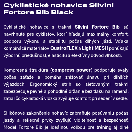
Cyklistické nohavice Silvini
Fortore Bib Black
Cyklistické nohavice s trakmi
Silvini Fortore Bib
sú
navrhnuté pre cyklistov, ktorí hľadajú maximálny komfort,
podporu výkonu a stabilitu počas dlhých jázd
.
Vďaka
kombinácii materiálov
QuatroFLEX
a
Light MESH
ponúkajú
výbornú priedušnosť, elasticitu a efektívny odvod vlhkosti.
Kompresná štruktúra (
compress power
) podporuje svaly
počas záťaže a pomáha znižovať únavu pri dlhších
výjazdoch. Ergonomický strih so sieťovanými trakmi
zabezpečuje pevné a pohodlné držanie bez tlaku na ramená,
zatiaľ čo cyklistická vložka zvyšuje komfort pri sedení v sedle.
Silikónové zakončenie nohavíc zabraňuje posúvaniu počas
jazdy a reflexné prvky zvyšujú viditeľnosť a bezpečnosť.
Model Fortore Bib je ideálnou voľbou pre tréning aj dlhé