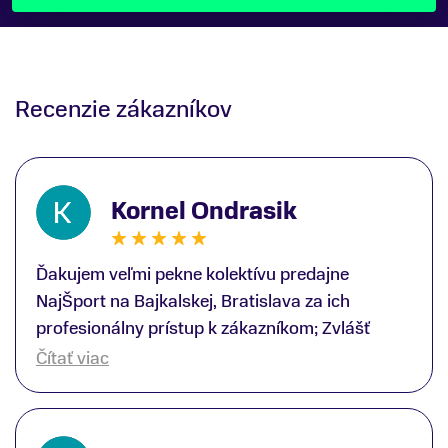
Recenzie zákazníkov
Kornel Ondrasik
Ďakujem veľmi pekne kolektívu predajne
NajŠport na Bajkalskej, Bratislava za ich
profesionálny prístup k zákazníkom; Zvlášť
ďakujem špecialistovi Martinovi Gunišovi za
Čítať viac
jeho odbornú pomoc pri kúpe nových lyží a
lyžiarskej obuvi, ako aj prilby.. všetko značka
Atomic; Pán Martin Guniš mi svojou