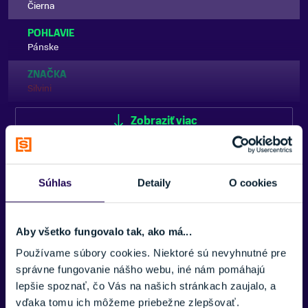
Čierna
POHLAVIE
Pánske
ZNAČKA
Silvini
Zobraziť viac
Zobraziť menej
Súhlas
Detaily
O cookies
Aby všetko fungovalo tak, ako má...
Potrebujete viac informácii? Sme tu
Používame súbory cookies. Niektoré sú nevyhnutné pre
pre vás.
správne fungovanie nášho webu, iné nám pomáhajú
lepšie spoznať, čo Vás na našich stránkach zaujalo, a
VAŠE MENO:
vďaka tomu ich môžeme priebežne zlepšovať.