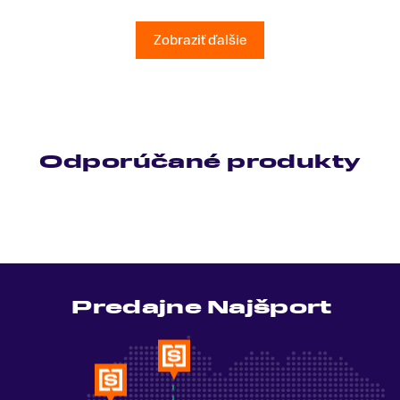
všetky moje otázky odpovedal bez zaváhania.
Ešte raz ďakujem.
Zobraziť ďalšie
Odporúčané produkty
Predajne Najšport