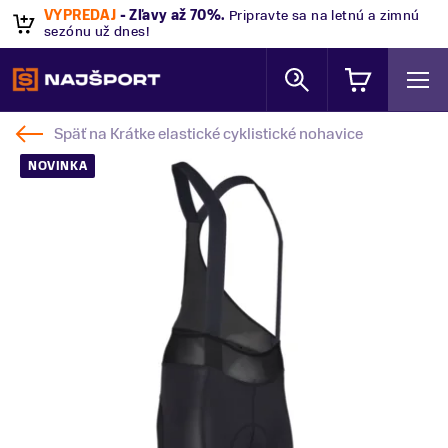
VÝPREDAJ
- Zľavy až 70%
.
Pripravte sa na letnú a zimnú
sezónu už dnes!
Späť na
Krátke elastické cyklistické nohavice
NOVINKA