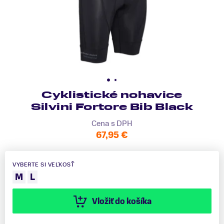
Cyklistické nohavice
Silvini Fortore Bib Black
Cena s DPH
67,95 €
VYBERTE SI VEĽKOSŤ
M
L
Vložiť do košíka