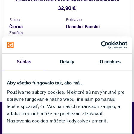
32,90 €
Farba
Pohlavie
Čierna
Dámske, Pánske
Značka
Sportful
Veľkosť
S/M
L/XL
Súhlas
Detaily
O cookies
Skladom - Ihneď k odberu
Aby všetko fungovalo tak, ako má...
Pozreli ste si 4 z 4 produktov.
Používame súbory cookies. Niektoré sú nevyhnutné pre
správne fungovanie nášho webu, iné nám pomáhajú
lepšie spoznať, čo Vás na našich stránkach zaujalo, a
Cyklistické návleky na ruky sú
cyklistickým oblečením
pre
vďaka tomu ich môžeme priebežne zlepšovať.
cyklistov, ktorí chcú udržať svoje ruky v optimálnych
Nastavenia cookies môžete kedykoľvek zmeniť.
podmienkach počas jazdy na bicykli. Pomáhajú
udržať