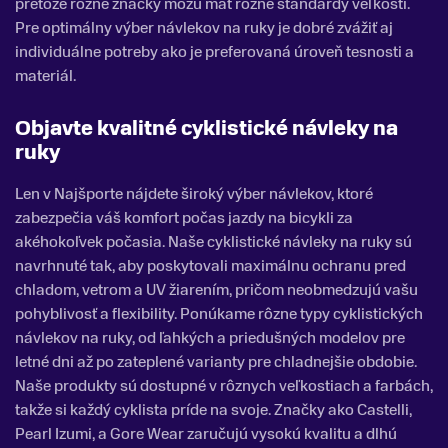
pretože rôzne značky môžu mať rôzne štandardy veľkostí.
Pre optimálny výber návlekov na ruky je dobré zvážiť aj
individuálne potreby ako je preferovaná úroveň tesnosti a
materiál.
Objavte kvalitné cyklistické návleky na
ruky
Len v Najšporte nájdete široký výber návlekov, ktoré
zabezpečia váš komfort počas jazdy na bicykli za
akéhokoľvek počasia. Naše cyklistické návleky na ruky sú
navrhnuté tak, aby poskytovali maximálnu ochranu pred
chladom, vetrom a UV žiarením, pričom neobmedzujú vašu
pohyblivosť a flexibility.
Ponúkame rôzne typy cyklistických
návlekov na ruky, od ľahkých a priedušných modelov pre
letné dni až po zateplené varianty pre chladnejšie obdobie.
Naše produkty sú dostupné v rôznych veľkostiach a farbách,
takže si každý cyklista príde na svoje. Značky ako Castelli,
Pearl Izumi, a Gore Wear zaručujú vysokú kvalitu a dlhú