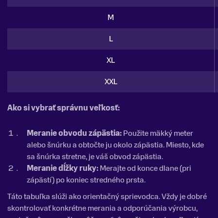
M
L
XL
XXL
Ako si vybrať správnu veľkosť:
Meranie obvodu zápästia:
Použite mäkký meter
alebo šnúrku a obtočte ju okolo zápästia. Miesto, kde
sa šnúrka stretne, je váš obvod zápästia.
Meranie dĺžky ruky:
Merajte od konce dlane (pri
zápästí) po koniec stredného prsta.
Táto tabuľka slúži ako orientačný sprievodca. Vždy je dobré
skontrolovať konkrétne merania a odporúčania výrobcu,