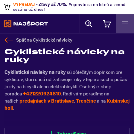
VÝPREDAJ
- Zľavy až 70%
.
Pripravte sa na letnú a zimnú
sezónu už dnes!
Späť na
Cyklistické návleky
Cyklistické návleky na
ruky
Cyklistické návleky na ruky
sú dôležitým doplnkom pre
cyklistov, ktorí chcú udržať svoje ruky v teple a suchu počas
jazdy na bicykli alebo elektrobicykli. Osobný e-shop
poradca
+421220924810
. Radi vám poradíme na
našich
predajniach v Bratislave
,
Trenčíne
a na
Kubínskej
holi
.