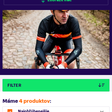
Zobraziť viac
Zobraziť menej
FILTER
Máme
4 produktov
:
Najobľúbenejšie