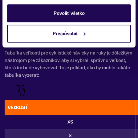
teplo
,
suchosť
a
pohodlie
, čo môže byť kľúčové pre
pohodlnú a
bezpečnú
cyklistickú jazdu, najmä v
Povoliť všetko
nepriaznivom
počasí.
Cyklistické návleky na ruky - Tabuľka
Prispôsobiť
veľkostí
Tabuľka veľkostí pre cyklistické návleky na ruky je dôležitým
nástrojom pre zákazníkov, aby si vybrali správnu veľkosť,
ktorá im bude vyhovovať. Tu je príklad, ako by mohla takáto
tabuľka vyzerať:
VEĽKOSŤ
XS
S