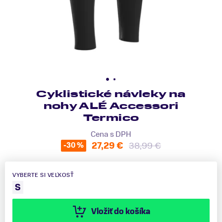
Cyklistické návleky na
nohy ALÉ Accessori
Termico
Cena s DPH
27,29 €
38,99 €
-30 %
VYBERTE SI VEĽKOSŤ
S
Vložiť do košíka