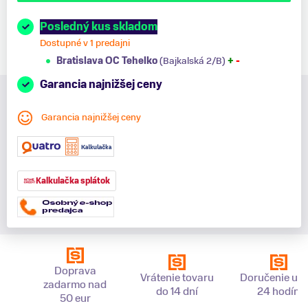
Posledný kus skladom
Dostupné v 1 predajni
Bratislava OC Tehelko
(Bajkalská 2/B)
+
-
Garancia najnižšej ceny
Garancia najnižšej ceny
Kalkulačka splátok
Doprava
Vrátenie tovaru
Doručenie už 
zadarmo nad
do 14 dní
24 hodín
50 eur