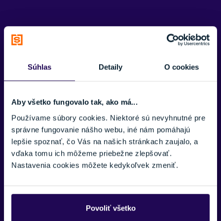
Potrebujete viac informácii? Sme tu
pre vás.
Súhlas
Detaily
O cookies
VAŠE MENO:
Aby všetko fungovalo tak, ako má...
Používame súbory cookies. Niektoré sú nevyhnutné pre
E-MAIL:
správne fungovanie nášho webu, iné nám pomáhajú
lepšie spoznať, čo Vás na našich stránkach zaujalo, a
vďaka tomu ich môžeme priebežne zlepšovať.
Nastavenia cookies môžete kedykoľvek zmeniť.
TELEFÓNNE ČÍSLO:
Zobraziť viac
Povoliť všetko
SPRÁVA: