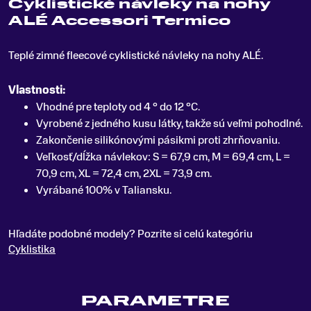
Cyklistické návleky na nohy
ALÉ Accessori Termico
Teplé zimné fleecové cyklistické návleky na nohy ALÉ
.
Vlastnosti:
Vhodné pre teploty od 4 ° do 12 °C.
Vyrobené z jedného kusu látky, takže sú veľmi pohodlné.
Zakončenie silikónovými pásikmi proti zhrňovaniu.
Veľkosť/dĺžka návlekov: S = 67,9 cm, M = 69,4 cm, L =
70,9 cm, XL = 72,4 cm, 2XL = 73,9 cm.
Vyrábané 100% v Taliansku.
Hľadáte podobné modely? Pozrite si celú kategóriu
Cyklistika
PARAMETRE