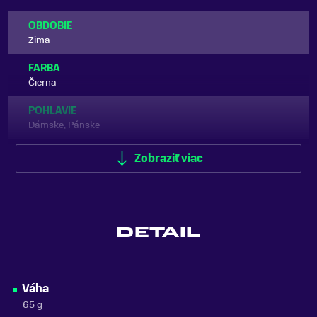
OBDOBIE
Zima
FARBA
Čierna
POHLAVIE
Dámske, Pánske
ZNAČKA
Zobraziť viac
ALÉ
Zobraziť menej
DETAIL
Váha
65 g