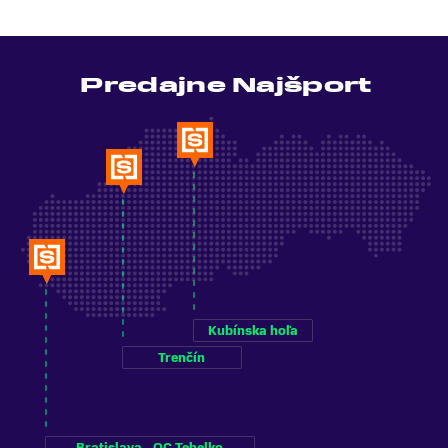
Predajne Najšport
Kubínska hoľa
Trenčín
Bratislava - OC Tehelko