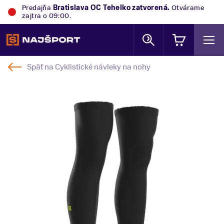
Predajňa
Bratislava OC Tehelko
zatvorená.
Otvárame
zajtra o 09:00.
Späť na
Cyklistické návleky na nohy