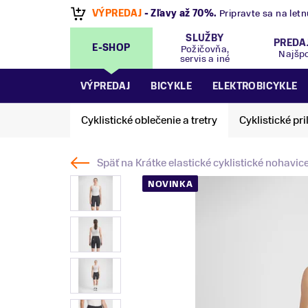
VÝPREDAJ
- Zľavy až 70%
.
Pripravte sa na let
SLUŽBY
PREDA
E-SHOP
Požičovňa,
Najšp
servis a iné
VÝPREDAJ
BICYKLE
ELEKTROBICYKLE
Cyklistické oblečenie a tretry
Cyklistické pri
Späť na
Krátke elastické cyklistické nohavic
NOVINKA