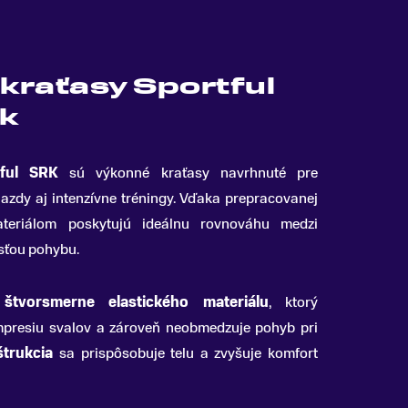
 kraťasy Sportful
k
tful SRK
sú výkonné kraťasy navrhnuté pre
azdy aj intenzívne tréningy
.
Vďaka prepracovanej
ateriálom poskytujú ideálnu rovnováhu medzi
sťou pohybu.
o
štvorsmerne elastického materiálu
, ktorý
presiu svalov a zároveň neobmedzuje pohyb pri
trukcia
sa prispôsobuje telu a zvyšuje komfort