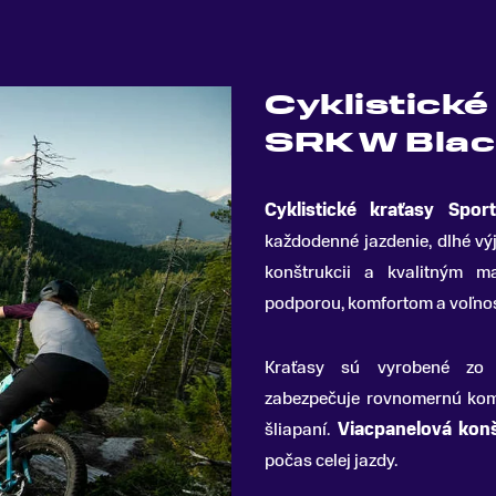
Cyklistické
SRK W Blac
Cyklistické kraťasy Spor
každodenné jazdenie, dlhé výj
konštrukcii a kvalitným m
podporou, komfortom a voľno
Kraťasy sú vyrobené z
zabezpečuje rovnomernú kom
šliapaní.
Viacpanelová konš
počas celej jazdy.