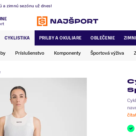
nú a zimnú sezónu už dnes!
JNE
ort
CYKLISTIKA
PRILBY A OKULIARE
OBLEČENIE
ZIMN
lby
Príslušenstvo
Komponenty
Športová výživa
e
C
S
Cykl
navr
čita