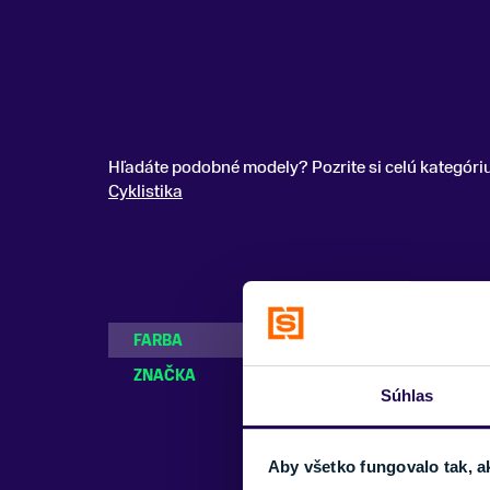
Hľadáte podobné modely? Pozrite si celú kategóri
Cyklistika
FARBA
Čierna
ZNAČKA
Sportful
Súhlas
Aby všetko fungovalo tak, a