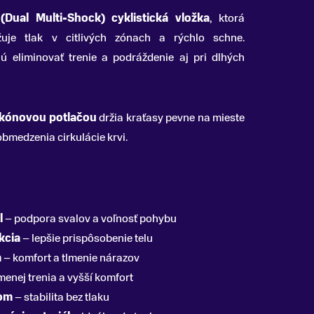
Dual Multi-Shock) cyklistická vložka
, ktorá
nižuje tlak v citlivých zónach a rýchlo schne.
 eliminovať trenie a podráždenie aj pri dlhých
likónovou potlačou
držia kraťasy pevne na mieste
obmedzenia cirkulácie krvi.
l
– podpora svalov a voľnosť pohybu
kcia
– lepšie prispôsobenie telu
a
– komfort a tlmenie nárazov
menej trenia a vyšší komfort
nom
– stabilita bez tlaku