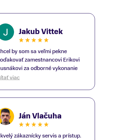
Jakub Vittek
hcel by som sa veľmi pekne
oďakovať zamestnancovi Erikovi
usnákovi za odborné vykonanie
ike-fittingu. Je to super človek na
ítať viac
právnom mieste a veľký odborník.
šetko patrične vysvetlil do detailov
 lajckou rečou. Na všetky moje
tázky odpovedal bez zaváhania.
Ján Vlačuha
šte raz ďakujem.
kvelý zákaznícky servis a prístup.