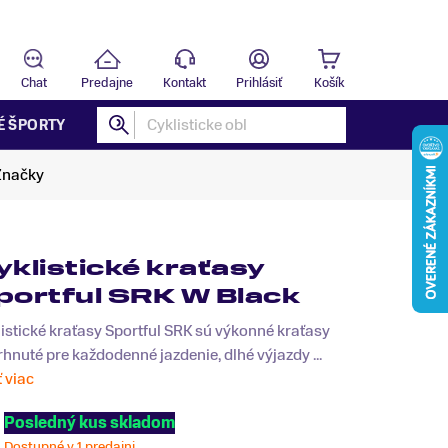
Predajňa
B
Chat
Predajne
Kontakt
Prihlásiť
Košík
É ŠPORTY
Značky
yklistické kraťasy
portful SRK W Black
istické kraťasy Sportful SRK sú výkonné kraťasy
hnuté pre každodenné jazdenie, dlhé výjazdy ...
ť viac
Posledný kus skladom
Dostupné v 1 predajni