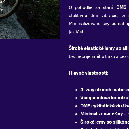
O pohodlie sa stará
DMS (
efektívne tlmí vibrácie, z
Minimalizované švy pomáhajú
jazdách.
Široké elastické lemy so si
bez nepríjemného tlaku a bez 
Hlavné vlastnosti:
4-way stretch materiá
Viacpanelová konštru
DMS cyklistická vložk
Minimalizované švy
– 
Široké lemy so silikó