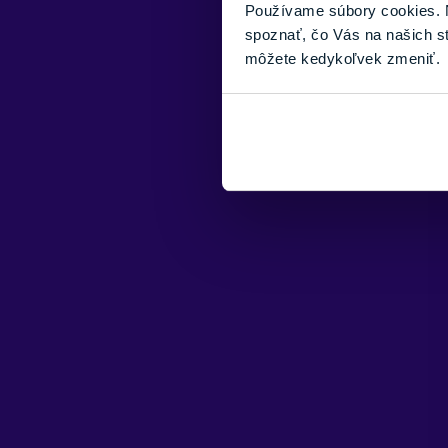
Používame súbory cookies. N
spoznať, čo Vás na našich s
môžete kedykoľvek zmeniť.