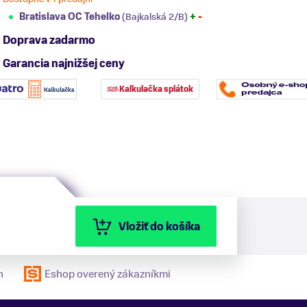
Bratislava OC Tehelko
(Bajkalská 2/B)
+
-
Doprava zadarmo
Garancia najnižšej ceny
Kalkulačka splátok
Vložiť do košíka
n
Eshop overený zákazníkmi