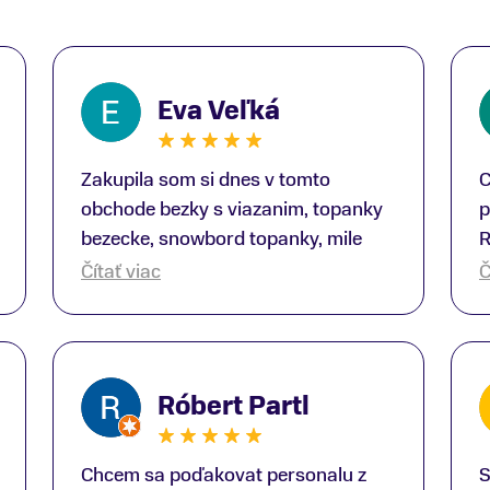
Eva Veľká
Zakupila som si dnes v tomto
C
obchode bezky s viazanim, topanky
p
bezecke, snowbord topanky, mile
R
prekvapenie ako Peter, ktory nas
b
Čítať viac
Č
obsluhoval mal prehlad, poradil nam
s
super. Za mna velmi mila obsluha,
V
dakujeme Eva zo Serede
a
o
Róbert Partl
E
Chcem sa poďakovat personalu z
S