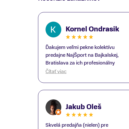
Kornel Ondrasik
Ďakujem veľmi pekne kolektívu
predajne NajŠport na Bajkalskej,
Bratislava za ich profesionálny
prístup k zákazníkom; Zvlášť
Čítať viac
ďakujem špecialistovi Martinovi
Gunišovi za jeho odbornú pomoc pri
kúpe nových lyží a lyžiarskej obuvi,
ako aj prilby.. všetko značka Atomic;
Jakub Oleš
Pán Martin Guniš mi svojou
odbornosťou otvoril nové obzory a
dozvedel som sa, vďaka jeho
Skvelá predajňa (nielen) pre