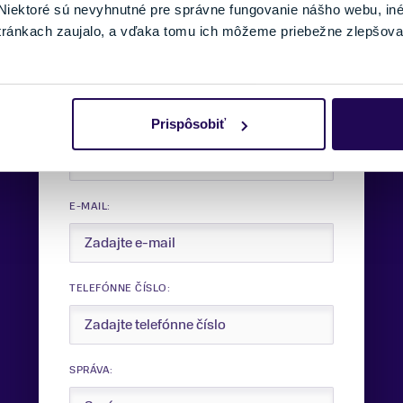
iektoré sú nevyhnutné pre správne fungovanie nášho webu, in
tránkach zaujalo, a vďaka tomu ich môžeme priebežne zlepšova
Potrebujete viac informácii?
Sme tu pre vás.
Prispôsobiť
VAŠE MENO:
E-MAIL:
TELEFÓNNE ČÍSLO:
SPRÁVA: