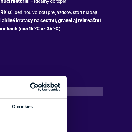
núci materiál
– ideálny do tepla
SRK
sú ideálnou voľbou pre jazdcov, ktorí hľadajú
ahlivé kraťasy na cestnú, gravel aj rekreačnú
ienkach (cca 15 °C až 35 °C)
.
Dámske
O cookies