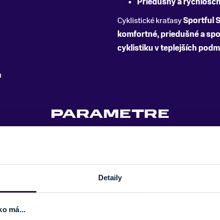
Priedušný a rýchlosch
Cyklistické kraťasy
Sportful 
komfortné, priedušné a spoľ
cyklistiku v teplejších podm
u
PARAMETRE
POHLAVIE
Detaily
ko má...