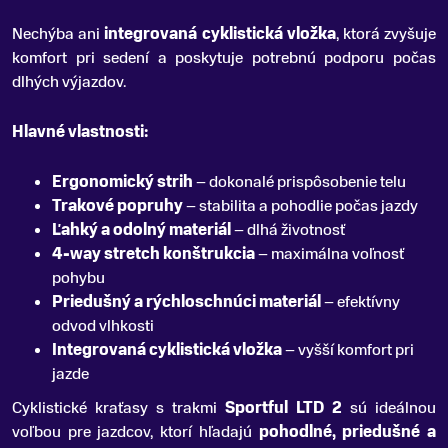
Nechýba ani
integrovaná cyklistická vložka
, ktorá zvyšuje
komfort pri sedení a poskytuje potrebnú podporu počas
dlhých výjazdov.
Hlavné vlastnosti:
Ergonomický strih
– dokonalé prispôsobenie telu
Trakové popruhy
– stabilita a pohodlie počas jazdy
Ľahký a odolný materiál
– dlhá životnosť
4-way stretch konštrukcia
– maximálna voľnosť
pohybu
Priedušný a rýchloschnúci materiál
– efektívny
odvod vlhkosti
Integrovaná cyklistická vložka
– vyšší komfort pri
jazde
Cyklistické kraťasy s trakmi
Sportful LTD 2
sú ideálnou
voľbou pre jazdcov, ktorí hľadajú
pohodlné, priedušné a