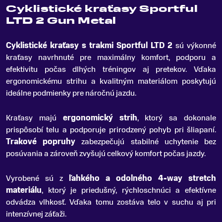
Cyklistické kraťasy Sportful
LTD 2 Gun Metal
Cyklistické kraťasy s trakmi Sportful LTD 2
sú výkonné
kraťasy navrhnuté pre maximálny komfort, podporu a
efektivitu počas dlhých tréningov aj pretekov
.
Vďaka
ergonomickému strihu a kvalitným materiálom poskytujú
ideálne podmienky pre náročnú jazdu.
Kraťasy majú
ergonomický strih
, ktorý sa dokonale
prispôsobí telu a podporuje prirodzený pohyb pri šliapaní.
Trakové popruhy
zabezpečujú stabilné uchytenie bez
posúvania a zároveň zvyšujú celkový komfort počas jazdy.
Vyrobené sú z
ľahkého a odolného 4-way stretch
materiálu
, ktorý je priedušný, rýchloschnúci a efektívne
odvádza vlhkosť. Vďaka tomu zostáva telo v suchu aj pri
intenzívnej záťaži.