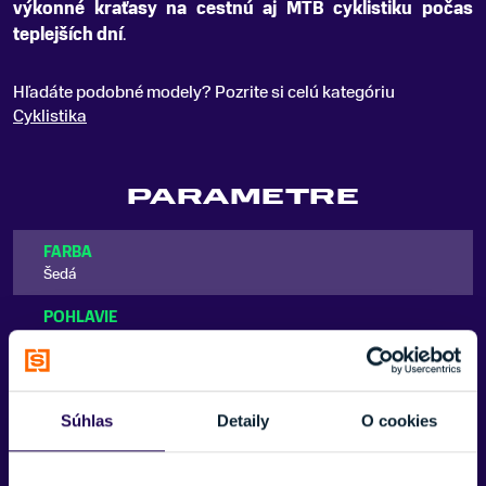
výkonné kraťasy na cestnú aj MTB cyklistiku počas
teplejších dní
.
Hľadáte podobné modely? Pozrite si celú kategóriu
Cyklistika
PARAMETRE
FARBA
Šedá
POHLAVIE
Pánske
ZNAČKA
Sportful
Súhlas
Detaily
O cookies
Zobraziť viac
Zobraziť menej