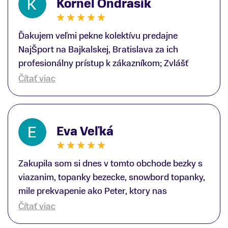
Kornel Ondrasik
Ďakujem veľmi pekne kolektívu predajne
NajŠport na Bajkalskej, Bratislava za ich
profesionálny prístup k zákazníkom; Zvlášť
ďakujem špecialistovi Martinovi Gunišovi za
Čítať viac
jeho odbornú pomoc pri kúpe nových lyží a
lyžiarskej obuvi, ako aj prilby.. všetko značka
Atomic; Pán Martin Guniš mi svojou
Eva Veľká
odbornosťou otvoril nové obzory a dozvedel
som sa, vďaka jeho profesionálnemu prístupu k
zákazníkovi, up-to-date informácie o nových
Zakupila som si dnes v tomto obchode bezky s
trendoch v lyžiarských technológiách; Z
viazanim, topanky bezecke, snowbord topanky,
predajne NajŠport som odchádzal s nakúpom
mile prekvapenie ako Peter, ktory nas
nového lyžiarského vybavenia nielen ako veľmi
obsluhoval mal prehlad, poradil nam super. Za
Čítať viac
spokojný zákazník, ale aj s rešpektom, že
mna velmi mila obsluha, dakujeme Eva zo