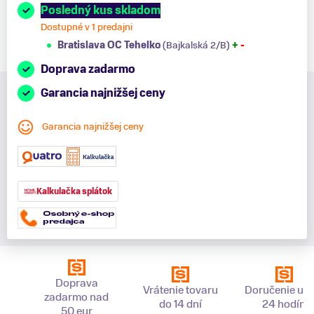
Posledný kus skladom
Dostupné v 1 predajni
Bratislava OC Tehelko
(Bajkalská 2/B)
+
-
Doprava zadarmo
Garancia najnižšej ceny
Garancia najnižšej ceny
Kalkulačka splátok
Doprava
Vrátenie tovaru
Doručenie už 
zadarmo nad
do 14 dní
24 hodín
50 eur