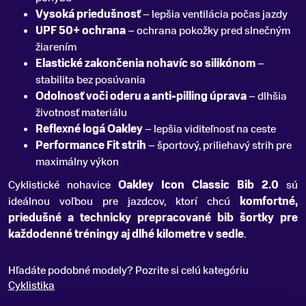
Vysoká priedušnosť
– lepšia ventilácia počas jazdy
UPF 50+ ochrana
– ochrana pokožky pred slnečným
žiarením
Elastické zakončenia nohavíc so silikónom
–
stabilita bez posúvania
Odolnosť voči oderu a anti-pilling úprava
– dlhšia
životnosť materiálu
Reflexné logá Oakley
– lepšia viditeľnosť na ceste
Performance Fit strih
– športový, priliehavý strih pre
maximálny výkon
Cyklistické nohavice
Oakley Icon Classic Bib 2.0
sú
ideálnou voľbou pre jazdcov, ktorí chcú
komfortné,
priedušné a technicky prepracované bib šortky pre
každodenné tréningy aj dlhé kilometre v sedle
.
Hľadáte podobné modely? Pozrite si celú kategóriu
Cyklistika