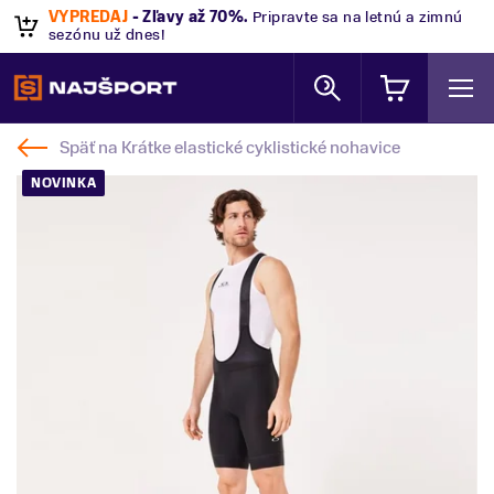
VÝPREDAJ
- Zľavy až 70%
.
Pripravte sa na letnú a zimnú
sezónu už dnes!
Späť na
Krátke elastické cyklistické nohavice
NOVINKA