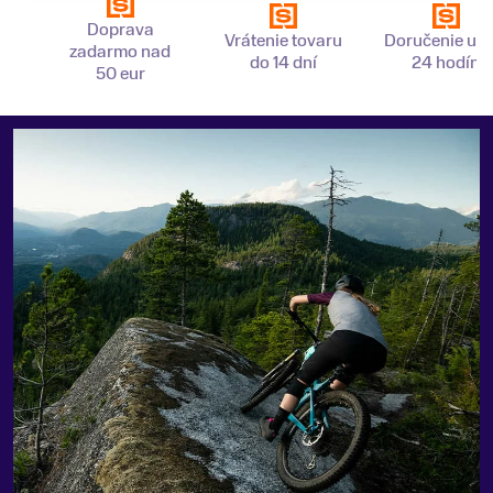
Doprava
Vrátenie tovaru
Doručenie už 
zadarmo nad
do 14 dní
24 hodín
50 eur