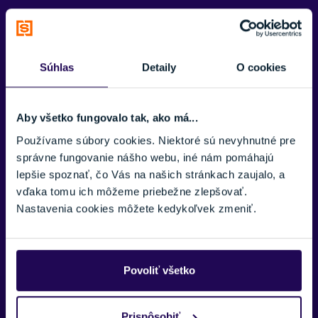
PARAMETRE
Súhlas
Detaily
O cookies
FARBA
Čierna
POHLAVIE
Aby všetko fungovalo tak, ako má...
Pánske
Používame súbory cookies. Niektoré sú nevyhnutné pre
ZNAČKA
správne fungovanie nášho webu, iné nám pomáhajú
Oakley
lepšie spoznať, čo Vás na našich stránkach zaujalo, a
vďaka tomu ich môžeme priebežne zlepšovať.
Zobraziť viac
Zobraziť menej
Nastavenia cookies môžete kedykoľvek zmeniť.
Povoliť všetko
Prispôsobiť