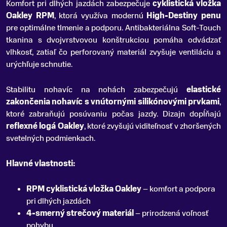
Komfort pri dlhých jazdách zabezpečuje
cyklistická vložka
Oakley RPM
, ktorá využíva modernú
High-Destiny penu
pre optimálne tlmenie a podporu. Antibakteriálna Soft-Touch
tkanina s dvojvrstvovou konštrukciou pomáha odvádzať
vlhkosť, zatiaľ čo perforovaný materiál zvyšuje ventiláciu a
urýchľuje schnutie.
Stabilitu nohavíc na nohách zabezpečujú
elastické
zakončenia nohavíc s vnútornými silikónovými prvkami
,
ktoré zabraňujú posúvaniu počas jazdy. Dizajn dopĺňajú
reflexné logá Oakley
, ktoré zvyšujú viditeľnosť v zhoršených
svetelných podmienkach.
Hlavné vlastnosti:
RPM cyklistická vložka Oakley
– komfort a podpora
pri dlhých jazdách
4-smerný strečový materiál
– prirodzená voľnosť
pohybu