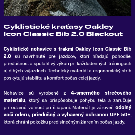
Cyklistické kraťasy Oakley
Icon Classic Bib 2.0 Blackout
Cyklistické nohavice s trakmi Oakley Icon Classic Bib
2
.
0
sú navrhnuté pre jazdcov, ktorí hľadajú pohodlie,
priedušnosť a spoľahlivý výkon pri každodenných tréningoch
aj dlhých výjazdoch. Technický materiál a ergonomický strih
poskytujú stabilitu a komfort počas celej jazdy.
Nohavice sú vyrobené z
4-smerného strečového
materiálu
, ktorý sa prispôsobuje pohybu tela a zaručuje
prirodzenú voľnosť pri šliapaní. Materiál je zároveň
odolný
voči oderu, priedušný a vybavený ochranou UPF 50+
,
ktorá chráni pokožku pred slnečným žiarením počas jazdy.