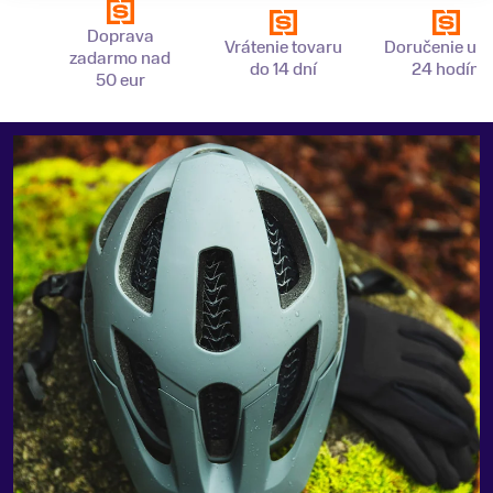
Doprava
Vrátenie tovaru
Doručenie už 
zadarmo nad
do 14 dní
24 hodín
50 eur