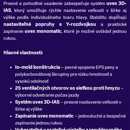
Presné a pohodlné usadenie zabezpečuje systém
uvex 3D-
IAS
, ktorý umožňuje rýchle nastavenie veľkosti v šírke aj
výške podľa individuálneho tvaru hlavy. Stabilitu dopĺňajú
nastaviteľné popruhy s Y-rozdvojkou
a praktické
zapínanie
uvex monomatic
, ktoré je možné ovládať jednou
rukou.
Hlavné vlastnosti:
In-mold konštrukcia
– pevné spojenie EPS peny a
polykarbonátovej škrupiny pre nízku hmotnosť a
vysokú odolnosť
25 ventilačných otvorov so sieťkou proti hmyzu
–
výborné odvetranie počas jazdy
Systém uvex 3D-IAS
– presné nastavenie veľkosti v
šírke aj výške
Zapínanie uvex monomatic
– jednoduché a bezpečné
zapínanie jednou rukou
Vyberateľné a prateľné výstelky z recyklovaného