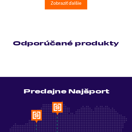
Ešte raz ďakujem.
Zobraziť ďalšie
Odporúčané produkty
Predajne Najšport