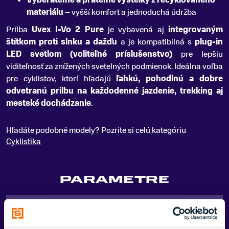
materiálu
– vyšší komfort a jednoduchá údržba
Prilba
Uvex I-Vo 2 Pure
je vybavená aj
integrovaným
štítkom proti slnku a dažďu
a je kompatibilná s
plug-in
LED svetlom (voliteľné príslušenstvo)
pre lepšiu
viditeľnosť za znížených svetelných podmienok. Ideálna voľba
pre cyklistov, ktorí hľadajú
ľahkú, pohodlnú a dobre
odvetranú prilbu na každodenné jazdenie, trekking aj
mestské dochádzanie
.
Hľadáte podobné modely? Pozrite si celú kategóriu
Cyklistika
PARAMETRE
POHLAVIE
Dámske, Pánske