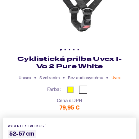
Cyklistická prilba Uvex I-
Vo 2 Pure White
Unisex
S vetraním
Bez audiosystému
Uvex
Farba:
Cena s DPH
79,95 €
VYBERTE SI VEĽKOSŤ
52-57 cm