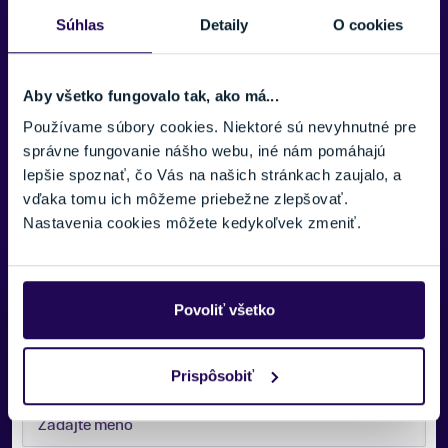
VETRANIE
Súhlas
Detaily
O cookies
Áno
MOŽNOSŤ NASTAVENIA VEĽKOSTI
Áno
Aby všetko fungovalo tak, ako má...
Používame súbory cookies. Niektoré sú nevyhnutné pre
VISOR / OCHRANNÝ ŠTÍT
Zobraziť viac
správne fungovanie nášho webu, iné nám pomáhajú
Áno
lepšie spoznať, čo Vás na našich stránkach zaujalo, a
FARBA
vďaka tomu ich môžeme priebežne zlepšovať.
Biela
Nastavenia cookies môžete kedykoľvek zmeniť.
ZNAČKA
Uvex
Povoliť všetko
Potrebujete viac informácii? Sme tu
Zobraziť menej
pre vás.
Prispôsobiť
VAŠE MENO: