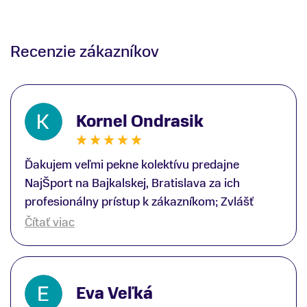
Recenzie zákazníkov
Kornel Ondrasik
Ďakujem veľmi pekne kolektívu predajne
NajŠport na Bajkalskej, Bratislava za ich
profesionálny prístup k zákazníkom; Zvlášť
ďakujem špecialistovi Martinovi Gunišovi za
Čítať viac
jeho odbornú pomoc pri kúpe nových lyží a
lyžiarskej obuvi, ako aj prilby.. všetko značka
Atomic; Pán Martin Guniš mi svojou
Eva Veľká
odbornosťou otvoril nové obzory a dozvedel