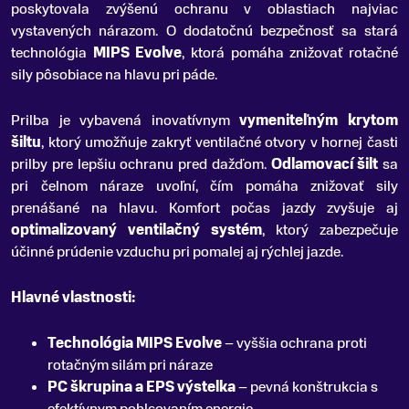
poskytovala zvýšenú ochranu v oblastiach najviac
vystavených nárazom. O dodatočnú bezpečnosť sa stará
technológia
MIPS Evolve
, ktorá pomáha znižovať rotačné
sily pôsobiace na hlavu pri páde.
Prilba je vybavená inovatívnym
vymeniteľným krytom
šiltu
, ktorý umožňuje zakryť ventilačné otvory v hornej časti
prilby pre lepšiu ochranu pred dažďom.
Odlamovací šilt
sa
pri čelnom náraze uvoľní, čím pomáha znižovať sily
prenášané na hlavu. Komfort počas jazdy zvyšuje aj
optimalizovaný ventilačný systém
, ktorý zabezpečuje
účinné prúdenie vzduchu pri pomalej aj rýchlej jazde.
Hlavné vlastnosti:
Technológia MIPS Evolve
– vyššia ochrana proti
rotačným silám pri náraze
PC škrupina a EPS výstelka
– pevná konštrukcia s
efektívnym pohlcovaním energie