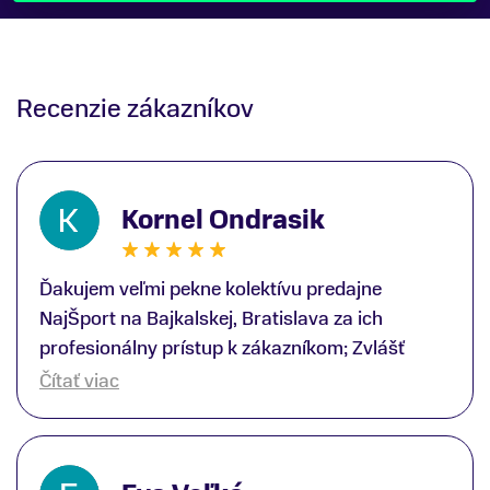
Recenzie zákazníkov
Kornel Ondrasik
Ďakujem veľmi pekne kolektívu predajne
NajŠport na Bajkalskej, Bratislava za ich
profesionálny prístup k zákazníkom; Zvlášť
ďakujem špecialistovi Martinovi Gunišovi za
Čítať viac
jeho odbornú pomoc pri kúpe nových lyží a
lyžiarskej obuvi, ako aj prilby.. všetko značka
Atomic; Pán Martin Guniš mi svojou