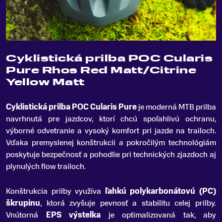
Cyklistická prilba POC Cularis
Pure Rhos Red Matt/Citrine
Yellow Matt
Cyklistická prilba POC Cularis Pure
je moderná MTB prilba
navrhnutá pre jazdcov, ktorí chcú spoľahlivú ochranu,
výborné odvetranie a vysoký komfort pri jazde na trailoch
.
Vďaka premyslenej konštrukcii a pokročilým technológiám
poskytuje bezpečnosť a pohodlie pri technických zjazdoch aj
plynulých flow trailoch.
Konštrukcia prilby využíva
ľahkú polykarbonátovú (PC)
škrupinu
, ktorá zvyšuje pevnosť a stabilitu celej prilby.
Vnútorná
EPS výstelka
je optimalizovaná tak, aby