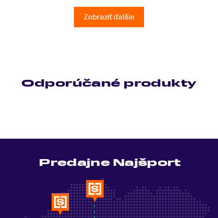
všetky moje otázky odpovedal bez zaváhania.
Ešte raz ďakujem.
Zobraziť ďalšie
Odporúčané produkty
Predajne Najšport