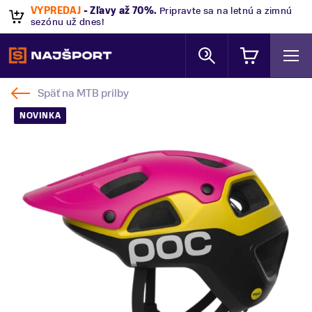
VÝPREDAJ
- Zľavy až 70%
.
Pripravte sa na letnú a zimnú
sezónu už dnes!
Späť na
MTB prilby
NOVINKA