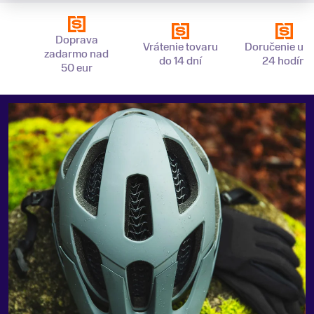
Doprava
Vrátenie tovaru
Doručenie už 
zadarmo nad
do 14 dní
24 hodín
50 eur