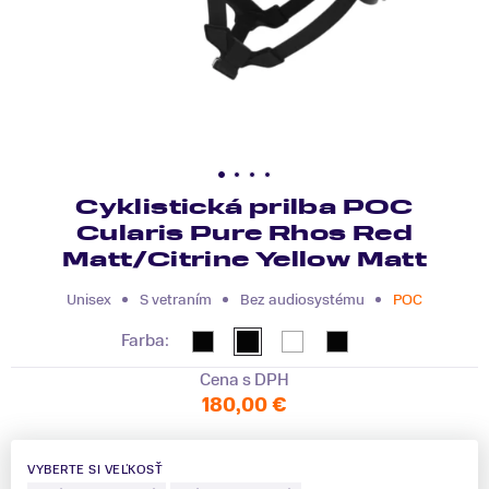
Cyklistická prilba POC
Cularis Pure Rhos Red
Matt/Citrine Yellow Matt
Unisex
S vetraním
Bez audiosystému
POC
Farba:
Cena s DPH
180,00 €
VYBERTE SI VEĽKOSŤ