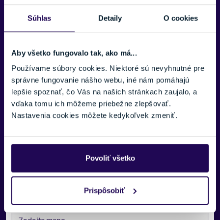
Súhlas
Detaily
O cookies
VETRANIE
Áno
MOŽNOSŤ NASTAVENIA VEĽKOSTI
Aby všetko fungovalo tak, ako má...
Áno
Používame súbory cookies. Niektoré sú nevyhnutné pre
VISOR / OCHRANNÝ ŠTÍT
správne fungovanie nášho webu, iné nám pomáhajú
Zobraziť viac
Áno
lepšie spoznať, čo Vás na našich stránkach zaujalo, a
vďaka tomu ich môžeme priebežne zlepšovať.
FARBA
Nastavenia cookies môžete kedykoľvek zmeniť.
Čierna, Ružová, Žltá
ZNAČKA
POC
Povoliť všetko
Potrebujete viac informácii? Sme tu
Zobraziť menej
pre vás.
Prispôsobiť
VAŠE MENO: