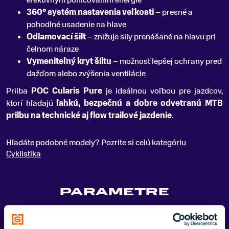
360° systém nastavenia veľkosti
– presné a
pohodlné usadenie na hlave
Odlamovací šilt
– znižuje sily prenášané na hlavu pri
čelnom náraze
Vymeniteľný kryt šiltu
– možnosť lepšej ochrany pred
dažďom alebo zvýšenia ventilácie
Prilba
POC Cularis Pure
je ideálnou voľbou pre jazdcov,
ktorí hľadajú
ľahkú, bezpečnú a dobre odvetranú MTB
prilbu na technické aj flow trailové jazdenie
.
Hľadáte podobné modely? Pozrite si celú kategóriu
Cyklistika
PARAMETRE
POHLAVIE
Dámske, Pánske