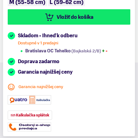
M (55-58 cm)
L (59-62 cm)
Vložiť do košíka
Skladom - Ihneď k odberu
Dostupné v 1 predajni
Bratislava OC Tehelko
(Bajkalská 2/B)
+
-
Doprava zadarmo
Garancia najnižšej ceny
Garancia najnižšej ceny
Kalkulačka splátok