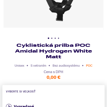
Cyklistická prilba POC
Amidal Hydrogen White
Matt
Unisex
S vetraním
Bez audiosystému
POC
Cena s DPH
0,00 €
VYBERTE SI VEĽKOSŤ
Vypredané