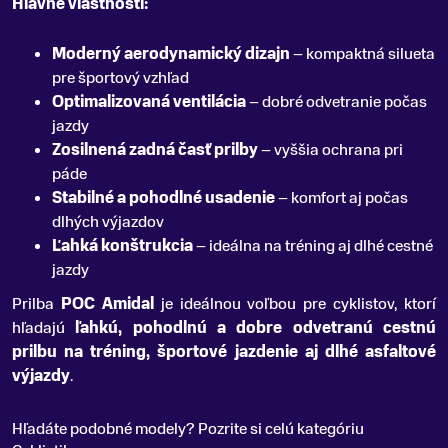
Hlavné vlastnosti:
Moderný aerodynamický dizajn
– kompaktná silueta
pre športový vzhľad
Optimalizovaná ventilácia
– dobré odvetranie počas
jazdy
Zosilnená zadná časť prilby
– vyššia ochrana pri
páde
Stabilné a pohodlné usadenie
– komfort aj počas
dlhých výjazdov
Ľahká konštrukcia
– ideálna na tréning aj dlhé cestné
jazdy
Prilba
POC Amidal
je ideálnou voľbou pre cyklistov, ktorí
hľadajú
ľahkú, pohodlnú a dobre odvetranú cestnú
prilbu na tréning, športové jazdenie aj dlhé asfaltové
výjazdy
.
Hľadáte podobné modely? Pozrite si celú kategóriu