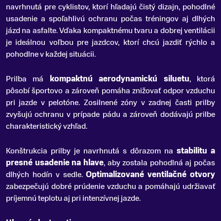
navrhnutá pre cyklistov, ktorí hľadajú čistý dizajn, pohodlné
usadenie a spoľahlivú ochranu počas tréningov aj dlhých
jázd na asfalte
.
Vďaka kompaktnému tvaru a dobrej ventilácii
je ideálnou voľbou pre jazdcov, ktorí chcú jazdiť rýchlo a
pohodlne v každej situácii.
Prilba má
kompaktnú aerodynamickú siluetu
, ktorá
pôsobí športovo a zároveň pomáha znižovať odpor vzduchu
pri jazde v pelotóne. Zosilnené zóny v zadnej časti prilby
zvyšujú ochranu v prípade pádu a zároveň dodávajú prilbe
charakteristický vzhľad.
Konštrukcia prilby je navrhnutá s dôrazom na
stabilitu a
presné usadenie na hlave
, aby zostala pohodlná aj počas
dlhých hodín v sedle.
Optimalizované ventilačné otvory
zabezpečujú dobré prúdenie vzduchu a pomáhajú udržiavať
príjemnú teplotu aj pri intenzívnej jazde.