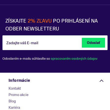
ZÍSKAJTE
2% ZĽAVU
PO PRIHLÁSENÍ NA
ODBER NEWSLETTERU
Zadajte váš E-mail
Odoslať
Odoslaním e-mailu súhlasíte so
spracovaním osobných údajov
Informácie
Kontakt
Promo akcie
Blog
Kariéra