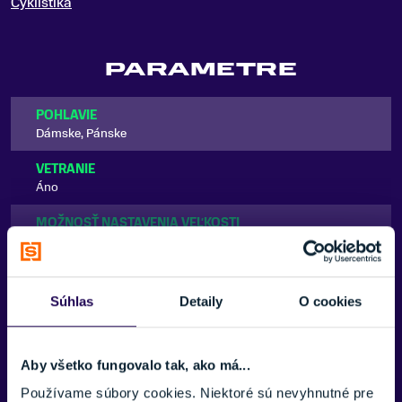
Cyklistika
PARAMETRE
POHLAVIE
Dámske, Pánske
VETRANIE
Áno
MOŽNOSŤ NASTAVENIA VEĽKOSTI
Áno
FARBA
Zobraziť viac
Biela
Súhlas
Detaily
O cookies
ZNAČKA
POC
Aby všetko fungovalo tak, ako má...
Zobraziť menej
Používame súbory cookies. Niektoré sú nevyhnutné pre