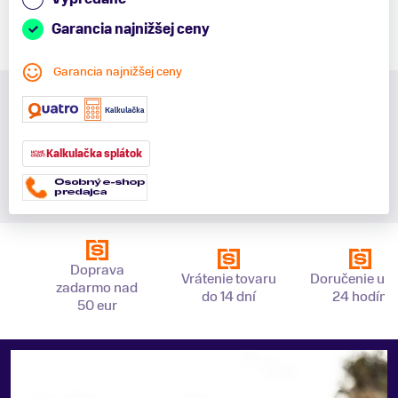
Garancia najnižšej ceny
Garancia najnižšej ceny
Kalkulačka splátok
Doprava
Vrátenie tovaru
Doručenie už 
zadarmo nad
do 14 dní
24 hodín
50 eur