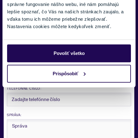
správne fungovanie nášho webu, iné nám pomáhajú
lepšie spoznať, čo Vás na našich stránkach zaujalo, a
Potrebujete viac informácii? Sme tu
vďaka tomu ich môžeme priebežne zlepšovať.
pre vás.
Nastavenia cookies môžete kedykoľvek zmeniť.
VAŠE MENO:
Povoliť všetko
E-MAIL:
Prispôsobiť
TELEFÓNNE ČÍSLO:
SPRÁVA: