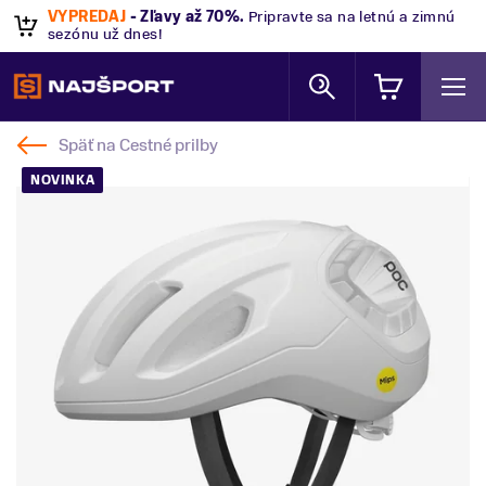
VÝPREDAJ
- Zľavy až 70%
.
Pripravte sa na letnú a zimnú
sezónu už dnes!
Späť na
Cestné prilby
NOVINKA