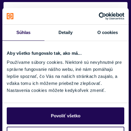
Potrebujete viac informácii? Sme tu
pre vás.
Súhlas
Detaily
O cookies
VAŠE MENO:
Aby všetko fungovalo tak, ako má...
E-MAIL:
Používame súbory cookies. Niektoré sú nevyhnutné pre
správne fungovanie nášho webu, iné nám pomáhajú
lepšie spoznať, čo Vás na našich stránkach zaujalo, a
vďaka tomu ich môžeme priebežne zlepšovať.
TELEFÓNNE ČÍSLO:
Nastavenia cookies môžete kedykoľvek zmeniť.
SPRÁVA:
Povoliť všetko