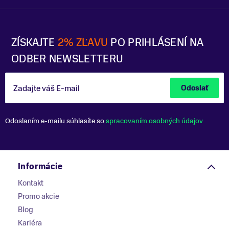
ZÍSKAJTE
2% ZĽAVU
PO PRIHLÁSENÍ NA
ODBER NEWSLETTERU
Zadajte váš E-mail
Odoslať
Odoslaním e-mailu súhlasíte so
spracovaním osobných údajov
Informácie
Kontakt
Promo akcie
Blog
Kariéra