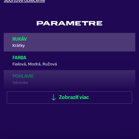
Športové oblečenie
PARAMETRE
RUKÁV
Krátky
FARBA
Fialová, Modrá, Ružová
POHLAVIE
Dámske
VHODNÉ NA
Zobraziť viac
Cyklistika
ZNAČKA
ALÉ
Zobraziť menej