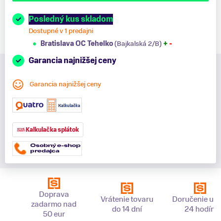
Posledný kus skladom
Dostupné v 1 predajni
Bratislava OC Tehelko
(Bajkalská 2/B)
+
-
Garancia najnižšej ceny
Garancia najnižšej ceny
Kalkulačka splátok
Doprava
Vrátenie tovaru
Doručenie už 
zadarmo nad
do 14 dní
24 hodín
50 eur