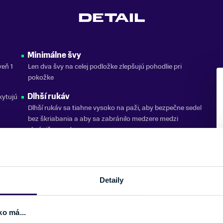
DETAIL
Minimálne švy
veň 1
Len dva švy na celej podložke zlepšujú pohodlie pri
pokožke
Dlhší rukáv
kytujú
Dlhší rukáv sa tiahne vysoko na paži, aby bezpečne sedel
bez škriabania a aby sa zabránilo medzere medzi
chráničom a dresom.
esne
Detaily
ko má...