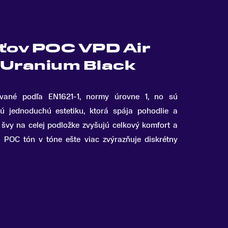
kťov POC VPD Air
 Uranium Black
kované podľa EN1621-1, normy úrovne 1, no sú
jú jednoduchú estetiku, ktorá spája pohodlie a
švy na celej podložke zvyšujú celkový komfort a
go POC tón v tóne ešte viac zvýrazňuje diskrétny