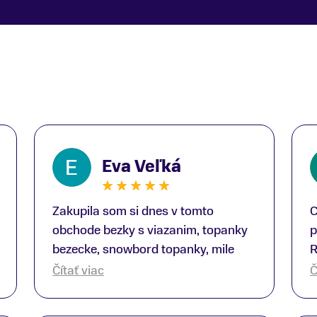
Eva Veľká
Zakupila som si dnes v tomto
C
obchode bezky s viazanim, topanky
p
bezecke, snowbord topanky, mile
R
prekvapenie ako Peter, ktory nas
b
Čítať viac
Č
obsluhoval mal prehlad, poradil nam
s
super. Za mna velmi mila obsluha,
V