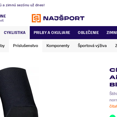
nú a zimnú sezónu už dnes!
JNE
ort
CYKLISTIKA
PRILBY A OKULIARE
OBLEČENIE
ZIMN
lby
Príslušenstvo
Komponenty
Športová výživa
C
A
B
Štíh
norm
čita