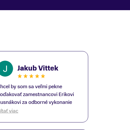
Jakub Vittek
hcel by som sa veľmi pekne
oďakovať zamestnancovi Erikovi
usnákovi za odborné vykonanie
ike-fittingu. Je to super človek na
ítať viac
právnom mieste a veľký odborník.
šetko patrične vysvetlil do detailov