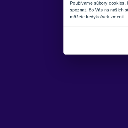
Používame súbory cookies. N
spoznať, čo Vás na našich s
môžete kedykoľvek zmeniť.