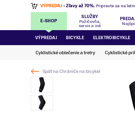
VÝPREDAJ
- Zľavy až 70%
.
Pripravte sa na let
SLUŽBY
PREDA
E-SHOP
Požičovňa,
Najšp
servis a iné
VÝPREDAJ
BICYKLE
ELEKTROBICYKLE
Cyklistické oblečenie a tretry
Cyklistické pri
Späť na
Chrániče na bicykel