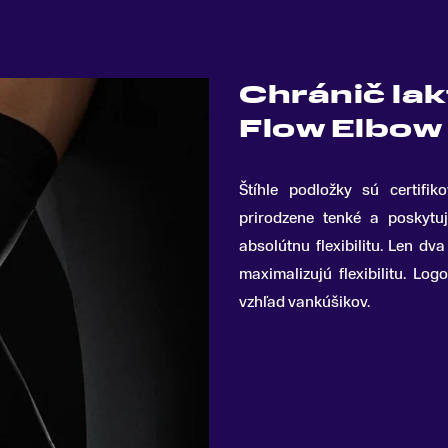
Chránič la
Flow Elbow
Štíhle podložky sú certifi
prirodzene tenké a poskytu
absolútnu flexibilitu
.
Len dva 
maximalizujú flexibilitu. Lo
vzhľad vankúšikov.