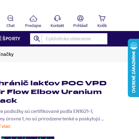
Predajňa
B
Chat
Predajne
Kontakt
Prihlásiť
Košík
É ŠPORTY
Značky
hránič lakťov POC VPD
ir Flow Elbow Uranium
lack
le podložky sú certifikované podľa EN1621-1,
y úrovne 1, no sú prirodzene tenké a poskytujú ...
ť viac