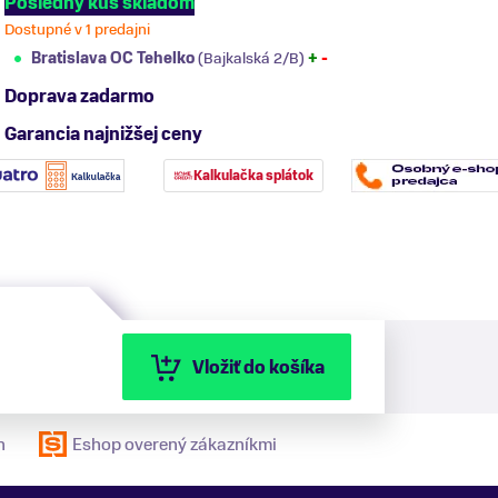
Posledný kus skladom
Dostupné v 1 predajni
Bratislava OC Tehelko
(Bajkalská 2/B)
+
-
Doprava zadarmo
Garancia najnižšej ceny
Kalkulačka splátok
Vložiť do košíka
n
Eshop overený zákazníkmi