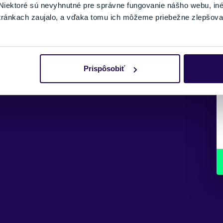
iektoré sú nevyhnutné pre správne fungovanie nášho webu, in
tránkach zaujalo, a vďaka tomu ich môžeme priebežne zlepšova
Prispôsobiť