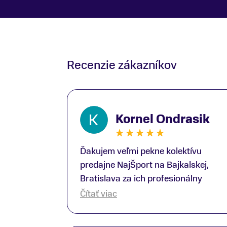
Recenzie zákazníkov
Kornel Ondrasik
Ďakujem veľmi pekne kolektívu
predajne NajŠport na Bajkalskej,
Bratislava za ich profesionálny
prístup k zákazníkom; Zvlášť
Čítať viac
ďakujem špecialistovi Martinovi
Gunišovi za jeho odbornú pomoc pri