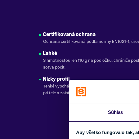
Certifikovaná ochrana
Ochrana certifikovaná podľa normy EN1621-1, úro
Ľahké
S hmotnosťou len 110 g na podložku, chrániče pos
sotva pocit.
Nízky profil
Tenké vypchávky nemajú zbytočný objem, sedia t
pri tele a zaisťujú absolútnu voľnosť pohybu.
Súhlas
Aby všetko fungovalo tak, a