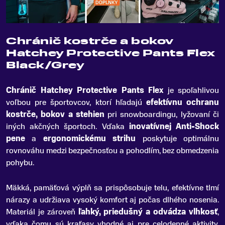
Chránič kostrče a bokov
Hatchey Protective Pants Flex
Black/Grey
Chránič Hatchey Protective Pants Flex
je spoľahlivou
voľbou pre športovcov, ktorí hľadajú
efektívnu ochranu
kostrče, bokov a stehien
pri snowboardingu, lyžovaní či
iných akčných športoch
.
Vďaka
inovatívnej Anti-Shock
pene
a
ergonomickému strihu
poskytuje optimálnu
rovnováhu medzi bezpečnosťou a pohodlím, bez obmedzenia
pohybu.
Mäkká, pamäťová výplň sa prispôsobuje telu, efektívne tlmí
nárazy a udržiava vysoký komfort aj počas dlhého nosenia.
Materiál je zároveň
ľahký, priedušný a odvádza vlhkosť
,
vďaka čomu sú kraťasy vhodné aj pre celodenné aktivity.