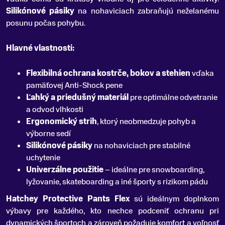
Silikónové pásiky
na nohaviciach zabraňujú neželanému
posunu počas pohybu.
Hlavné vlastnosti:
Flexibilná ochrana kostrče, bokov a stehien
vďaka
pamäťovej Anti-Shock pene
Ľahký a priedušný materiál
pre optimálne odvetranie
a odvod vlhkosti
Ergonomický strih
, ktorý neobmedzuje pohyb a
výborne sedí
Silikónové pásiky
na nohaviciach pre stabilné
uchytenie
Univerzálne použitie
– ideálne pre snowboarding,
lyžovanie, skateboarding a iné športy s rizikom pádu
Hatchey Protective Pants Flex
sú ideálnym doplnkom
výbavy pre každého, kto nechce podceniť ochranu pri
dynamických športoch a zároveň požaduje komfort a voľnosť