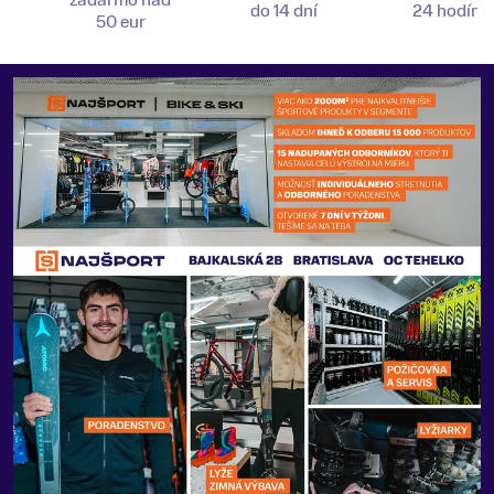
zadarmo nad
do 14 dní
24 hodín
50 eur