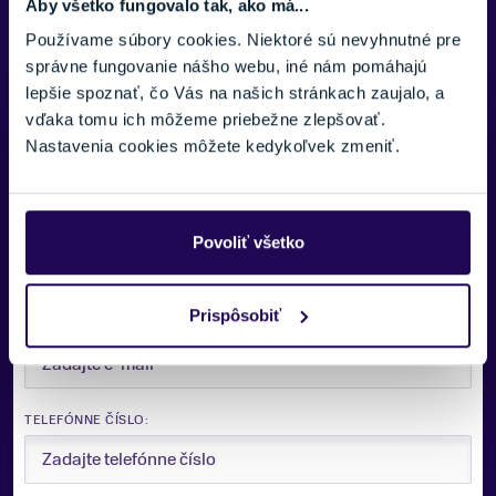
Aby všetko fungovalo tak, ako má...
Zobraziť menej
Používame súbory cookies. Niektoré sú nevyhnutné pre
správne fungovanie nášho webu, iné nám pomáhajú
lepšie spoznať, čo Vás na našich stránkach zaujalo, a
vďaka tomu ich môžeme priebežne zlepšovať.
Nastavenia cookies môžete kedykoľvek zmeniť.
Potrebujete viac informácii? Sme tu
pre vás.
VAŠE MENO:
Povoliť všetko
Prispôsobiť
E-MAIL:
TELEFÓNNE ČÍSLO: