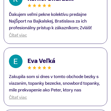
Ďakujem veľmi pekne kolektívu predajne
NajŠport na Bajkalskej, Bratislava za ich
profesionálny prístup k zákazníkom; Zvlášť
ďakujem špecialistovi Martinovi Gunišovi za
Čítať viac
jeho odbornú pomoc pri kúpe nových lyží a
lyžiarskej obuvi, ako aj prilby.. všetko značka
Atomic; Pán Martin Guniš mi svojou
Eva Veľká
odbornosťou otvoril nové obzory a dozvedel
som sa, vďaka jeho profesionálnemu prístupu k
zákazníkovi, up-to-date informácie o nových
Zakupila som si dnes v tomto obchode bezky s
trendoch v lyžiarských technológiách; Z
viazanim, topanky bezecke, snowbord topanky,
predajne NajŠport som odchádzal s nakúpom
mile prekvapenie ako Peter, ktory nas
nového lyžiarského vybavenia nielen ako veľmi
obsluhoval mal prehlad, poradil nam super. Za
Čítať viac
spokojný zákazník, ale aj s rešpektom, že
mna velmi mila obsluha, dakujeme Eva zo
majitelia takejto špičkovej športovej predajne na
Serede