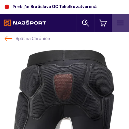
Predajňa
Bratislava OC Tehelko
zatvorená.
Späť na
Chrániče