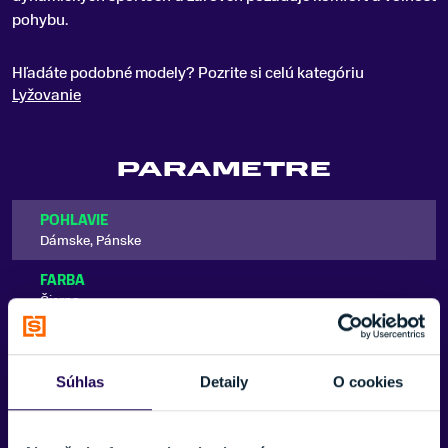
pohybu.
Hľadáte podobné modely? Pozrite si celú kategóriu
Lyžovanie
PARAMETRE
POHLAVIE
Dámske, Pánske
FARBA
Čierna
VHODNÉ NA
Lyžovanie, Snowboarding
Súhlas
Detaily
O cookies
ZNAČKA
Zobraziť viac
Hatchey