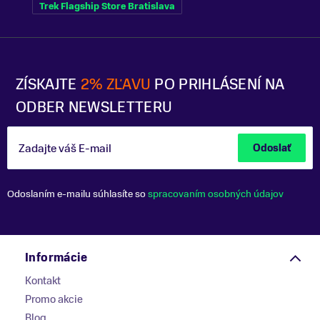
Trek Flagship Store Bratislava
ZÍSKAJTE
2% ZĽAVU
PO PRIHLÁSENÍ NA
ODBER NEWSLETTERU
Zadajte váš E-mail
Odoslať
Odoslaním e-mailu súhlasíte so
spracovaním osobných údajov
Informácie
Kontakt
Promo akcie
Blog