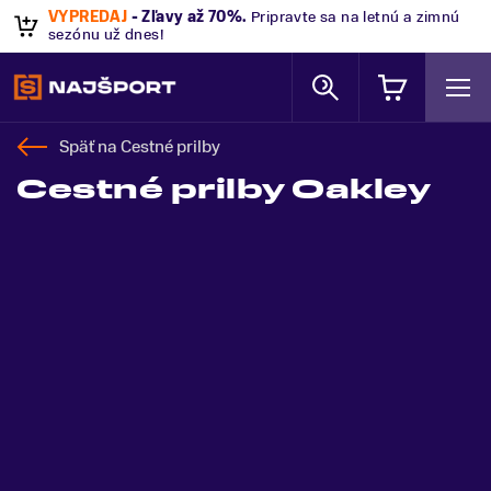
VÝPREDAJ
- Zľavy až 70%
.
Pripravte sa na letnú a zimnú
sezónu už dnes!
Späť na
Cestné prilby
Cestné prilby Oakley