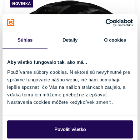
NOVINKA
Súhlas
Detaily
O cookies
Aby všetko fungovalo tak, ako má...
Používame súbory cookies. Niektoré sú nevyhnutné pre
správne fungovanie nášho webu, iné nám pomáhajú
lepšie spoznať, čo Vás na našich stránkach zaujalo, a
vďaka tomu ich môžeme priebežne zlepšovať.
Cyklistická prilba Oakley Aro3 Endurance MIPS Polished
Nastavenia cookies môžete kedykoľvek zmeniť.
Black
130,00 €
Pohlavie
Vetranie
Povoliť všetko
Dámske, Pánske
Áno
Možnosť nastavenia veľkosti
Farba