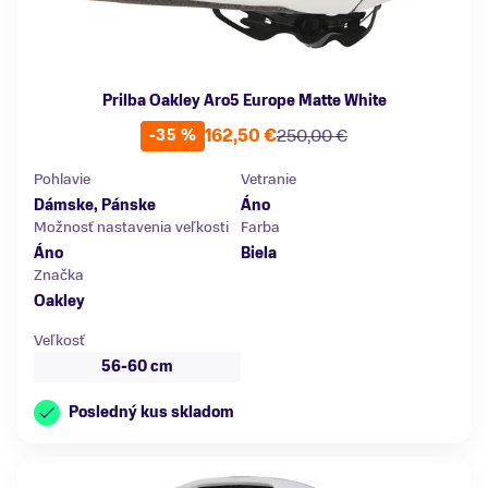
Prilba Oakley Aro5 Europe Matte White
162,50 €
250,00 €
-35 %
Pohlavie
Vetranie
Dámske, Pánske
Áno
Možnosť nastavenia veľkosti
Farba
Áno
Biela
Značka
Oakley
Veľkosť
56-60 cm
Posledný kus skladom