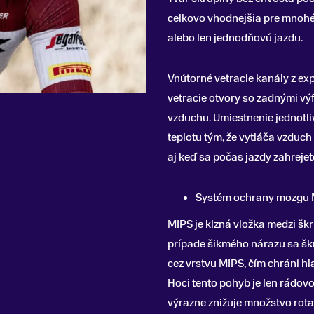
celkovo vhodnejšia pre mnohé p
alebo len jednodňovú jazdu.
Vnútorné vetracie kanály z e
vetracie otvory so zadnými vý
vzduchu. Umiestnenie jednotl
teplotu tým, že vytláča vzduc
aj keď sa počas jazdy zahrejet
Systém ochrany mozgu
MIPS je klzná vložka medzi škr
prípade šikmého nárazu sa škr
cez vrstvu MIPS, čím chráni 
Hoci tento pohyb je len rádov
výrazne znižuje množstvo rotač