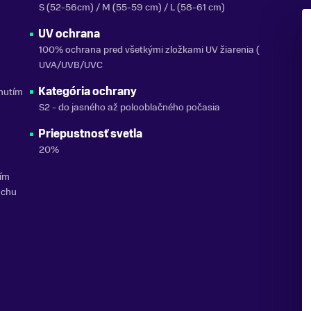
S (52-56cm) / M (55-59 cm) / L (58-61 cm)
UV ochrana
100% ochrana pred všetkými zložkami UV žiarenia (
UVA/UVB/UVC
Kategória ochrany
nutím
S2 - do jasného až polooblačného počasia
Priepustnosť svetla
20%
ním
achu