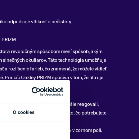
ka odpudzuje vlhkosť a nečistoty
u PRIZM
, ktorá revolučným spôsobom mení spôsob, akým
 slnečných okuliarov. Táto technológia umožňuje
sť a rozlíšenie farieb, čo znamená, že môžete vidieť
té. Princíp Oakley PRIZM spočíva v tom, že filtruje
zlepšil váš vizuálny zážitok.
lepšie a jasnejšie videli a rýchlejšie reagovali,
O cookies
 a umožňuje vám sústrediť sa na to, čo potrebujete
 a sledovať pohybujúce sa objekty v zornom poli.