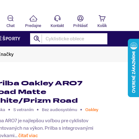
Predajňa
B
Chat
Predajne
Kontakt
Prihlásiť
Košík
É ŠPORTY
Značky
rilba Oakley ARO7
oad Matte
hite/Prizm Road
ska
S vetraním
Bez audiosystému
Oakley
ba ARO7 je najlepšou voľbou pre cyklistov
ntovaných na výkon. Prilba s integrovanými
ovkami...
čitať viac