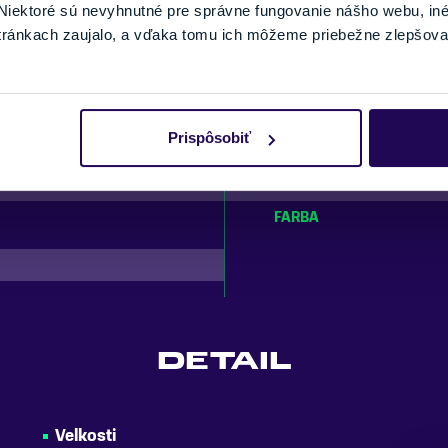
iektoré sú nevyhnutné pre správne fungovanie nášho webu, in
u
tránkach zaujalo, a vďaka tomu ich môžeme priebežne zlepšova
PARAMETRE
Prispôsobiť
VETRANIE
FARBA
DETAIL
Velkosti