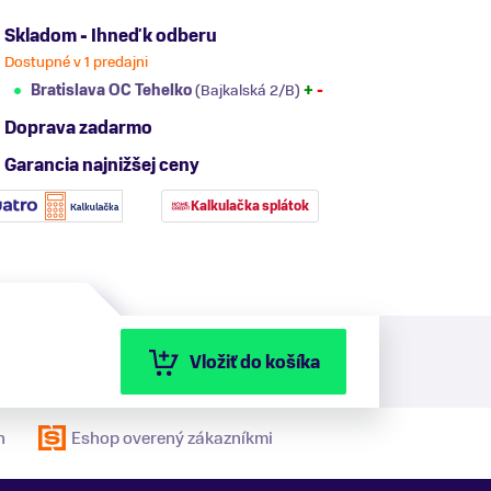
Skladom - Ihneď k odberu
Dostupné v 1 predajni
Bratislava OC Tehelko
(Bajkalská 2/B)
+
-
Doprava zadarmo
Garancia najnižšej ceny
Kalkulačka splátok
Vložiť do košíka
n
Eshop overený zákazníkmi