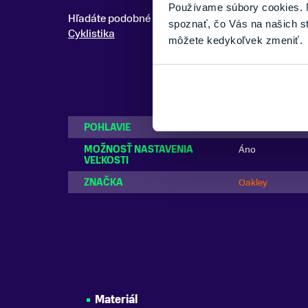
Používame súbory cookies. N
Hľadáte podobné modely? Pozrite si celú kategóri
spoznať, čo Vás na našich s
Cyklistika
môžete kedykoľvek zmeniť.
POHLAVIE
Pánske
MOŽNOSŤ NASTAVENIA
Áno
VEĽKOSTI
ZNAČKA
Oakley
Materiál