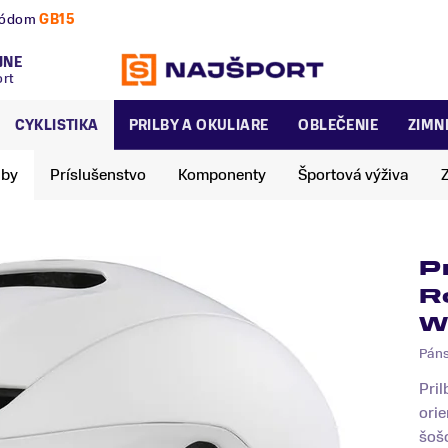
nú a zimnú sezónu už dnes!
JNE
ort
CYKLISTIKA
PRILBY A OKULIARE
OBLEČENIE
ZIMN
lby
Príslušenstvo
Komponenty
Športová výživa
P
R
W
Pán
Pril
orie
šoš