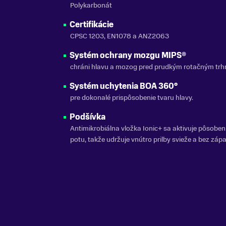
Polykarbonát
Certifikácie
CPSC 1203, EN1078 a ANZ2063
Systém ochrany mozgu MIPS®
chráni hlavu a mozog pred prudkým rotačným trh
Systém uchytenia BOA 360°
pre dokonalé prispôsobenie tvaru hlavy.
Podšívka
Antimikrobiálna vložka Ionic+ sa aktivuje pôsobe
potu, takže udržuje vnútro prilby svieže a bez záp