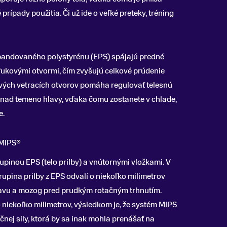
rípady použitia. Či už ide o veľké preteky, tréning
xpandovaného polystyrénu (EPS) spájajú predné
fukovými otvormi, čím zvyšujú celkové prúdenie
ivých vetracích otvorov pomáha regulovať telesnú
h nad temeno hlavy, vďaka čomu zostanete v chlade,
e.
 MIPS®
upinou EPS (telo prilby) a vnútornými vložkami. V
upina prilby z EPS odvalí o niekoľko milimetrov
hlavu a mozog pred prudkým rotačným trhnutím.
o niekoľko milimetrov, výsledkom je, že systém MIPS
nej sily, ktorá by sa inak mohla prenášať na