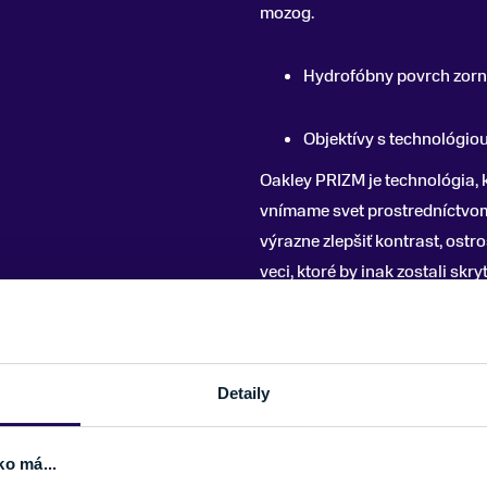
mozog.
Hydrofóbny povrch zorní
Objektívy s technológio
Oakley PRIZM je technológia
vnímame svet prostredníctvom
výrazne zlepšiť kontrast, ostro
veci, ktoré by inak zostali skry
určité vlnové dĺžky svetla, aby 
Vyladí zrakovú ostrosť, aby ste 
Detaily
zlepšuje rozpoznávanie farieb
vidieť.
Optimalizuje schopnosť vidieť
ko má...