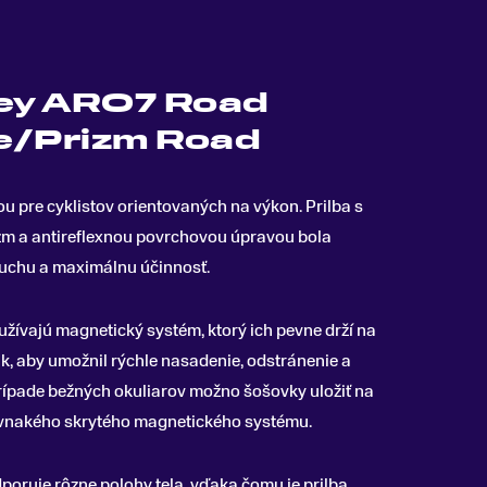
ley ARO7 Road
e/Prizm Road
ou pre cyklistov orientovaných na výkon
.
Prilba s
m a antireflexnou povrchovou úpravou bola
duchu a maximálnu účinnosť.
žívajú magnetický systém, ktorý ich pevne drží na
ak, aby umožnil rýchle nasadenie, odstránenie a
rípade bežných okuliarov možno šošovky uložiť na
ovnakého skrytého magnetického systému.
poruje rôzne polohy tela, vďaka čomu je prilba