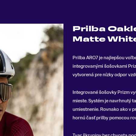
Prilba Oak
Matte Whit
Prilba ARO7 je najlepšou voľb
integrovanými šošovkami Priz
vytvorená pre nízky odpor vz
Integrované šošovky Prizm vyu
mieste. Systém je navrhnutý t
umiestnenie. Rovnako ako v p
hornú časť prilby pomocou r
Tvar škrupiny bez chvosta pod