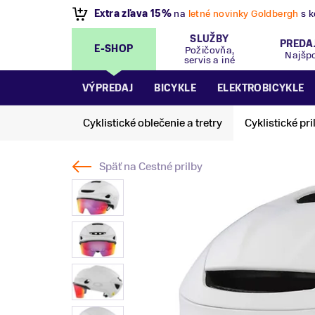
VÝPREDAJ
- Zľavy až 70%
.
Pripravte sa na let
SLUŽBY
PREDA
E-SHOP
Požičovňa,
Najšp
servis a iné
VÝPREDAJ
BICYKLE
ELEKTROBICYKLE
Cyklistické oblečenie a tretry
Cyklistické pri
Späť na
Cestné prilby