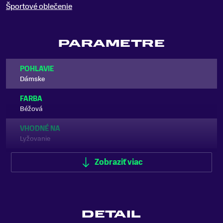
Športové oblečenie
PARAMETRE
POHLAVIE
Dámske
FARBA
Béžová
VHODNÉ NA
Lyžovanie
TYP OBLEČENIA
Zobraziť viac
Bunda
VODNÝ STĹPEC
10 000 mm
DETAIL
PAROPRIEPUSTNOSŤ