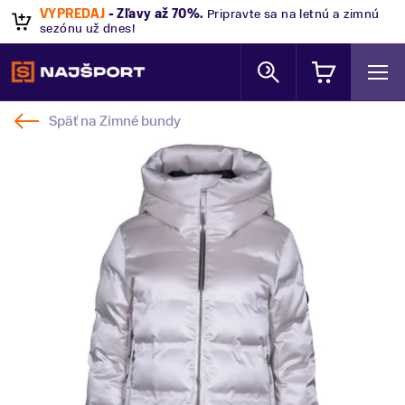
VÝPREDAJ
- Zľavy až 70%
.
Pripravte sa na letnú a zimnú
sezónu už dnes!
Späť na
Zimné bundy