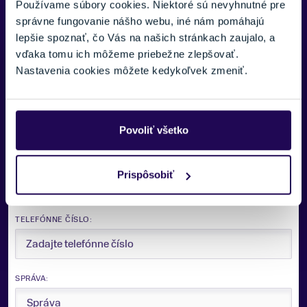
Používame súbory cookies. Niektoré sú nevyhnutné pre
správne fungovanie nášho webu, iné nám pomáhajú
lepšie spoznať, čo Vás na našich stránkach zaujalo, a
Zobraziť viac
Potrebujete viac informácii? Sme tu
vďaka tomu ich môžeme priebežne zlepšovať.
pre vás.
Nastavenia cookies môžete kedykoľvek zmeniť.
VAŠE MENO:
Povoliť všetko
E-MAIL:
Prispôsobiť
TELEFÓNNE ČÍSLO:
SPRÁVA: