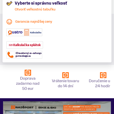
Vyberte si správnu veľkosť
Otvoriť veľkostnú tabuľku
Garancia najnižšej ceny
Kalkulačka splátok
Doprava
Vrátenie tovaru
Doručenie už 
zadarmo nad
do 14 dní
24 hodín
50 eur