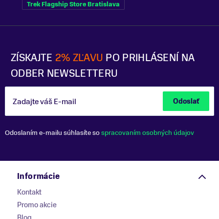
Trek Flagship Store Bratislava
ZÍSKAJTE
2% ZĽAVU
PO PRIHLÁSENÍ NA
ODBER NEWSLETTERU
Zadajte váš E-mail
Odoslať
Odoslaním e-mailu súhlasíte so
spracovaním osobných údajov
Informácie
Kontakt
Promo akcie
Blog