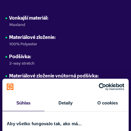
10 000 g/m² za 24 hod
ZNAČKA
Vonkajší materiál:
Stöckli
Maxland
Zobraziť menej
Materiálové zloženie:
100% Polyester
Podšívka:
2-way stretch
Materiálové zloženie vnútorná podšívka:
100% polyester
Výplň:
PrimaLoft Cross Core
Súhlas
Detaily
O cookies
Materiálové zloženie Výplň:
100% Polyester
Aby všetko fungovalo tak, ako má...