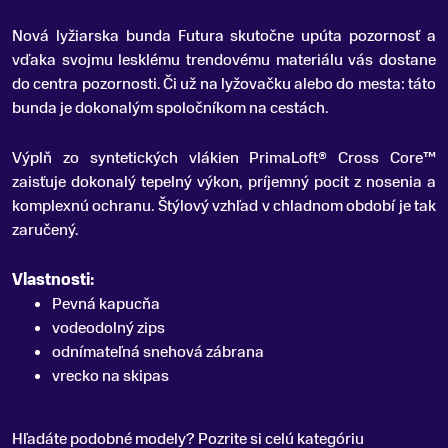
Nová lyžiarska bunda Futura skutočne upúta pozornosť a
vďaka svojmu lesklému trendovému materiálu vás dostane
do centra pozornosti
.
Či už na lyžovačku alebo do mesta: táto
bunda je dokonalým spoločníkom na cestách.
Výplň zo syntetických vlákien PrimaLoft® Cross Core™
zaisťuje dokonalý tepelný výkon, príjemný pocit z nosenia a
komplexnú ochranu.
Štýlový vzhľad v chladnom období je tak
zaručený.
Vlastnosti:
Pevná kapucňa
vodeodolný zips
odnímateľná snehová zábrana
vrecko na skipas
Hľadáte podobné modely? Pozrite si celú kategóriu