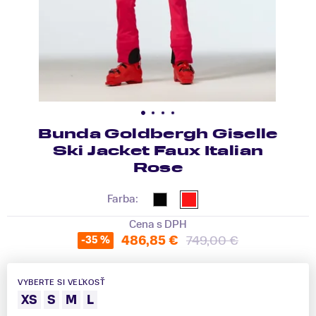
Bunda Goldbergh Giselle
Ski Jacket Faux Italian
Rose
Farba:
Cena s DPH
486,85 €
749,00 €
-35 %
VYBERTE SI VEĽKOSŤ
XS
S
M
L