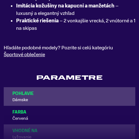
Imitácia kožušiny na kapucni a manžetách
–
luxusný a elegantný vzhľad
Praktické riešenia
– 2 vonkajšie vrecká, 2 vnútorné a 1
na skipas
Hľadáte podobné modely? Pozrite si celú kategóriu
Športové oblečenie
PARAMETRE
POHLAVIE
Dámske
FARBA
Červená
VHODNÉ NA
Lyžovanie