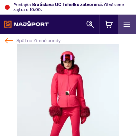
Predajňa
Bratislava OC Tehelko
zatvorená.
Otvárame
zajtra o 10:00.
Späť na
Zimné bundy