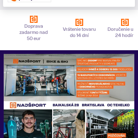
Doprava
Vrátenie tovaru
Doručenie už 
zadarmo nad
do 14 dní
24 hodín
50 eur