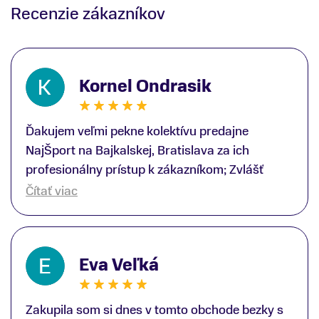
Recenzie zákazníkov
Kornel Ondrasik
Ďakujem veľmi pekne kolektívu predajne
NajŠport na Bajkalskej, Bratislava za ich
profesionálny prístup k zákazníkom; Zvlášť
ďakujem špecialistovi Martinovi Gunišovi za
Čítať viac
jeho odbornú pomoc pri kúpe nových lyží a
lyžiarskej obuvi, ako aj prilby.. všetko značka
Atomic; Pán Martin Guniš mi svojou
Eva Veľká
odbornosťou otvoril nové obzory a dozvedel
som sa, vďaka jeho profesionálnemu prístupu k
zákazníkovi, up-to-date informácie o nových
Zakupila som si dnes v tomto obchode bezky s