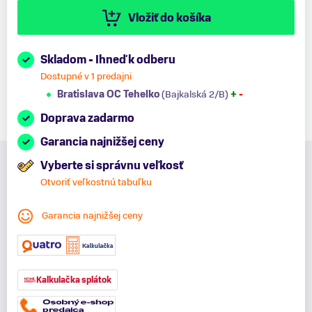
Vložiť do košíka
Skladom - Ihneď k odberu
Dostupné v 1 predajni
Bratislava OC Tehelko
(Bajkalská 2/B)
+
-
Doprava zadarmo
Garancia najnižšej ceny
Vyberte si správnu veľkosť
Otvoriť veľkostnú tabuľku
Garancia najnižšej ceny
Kalkulačka splátok