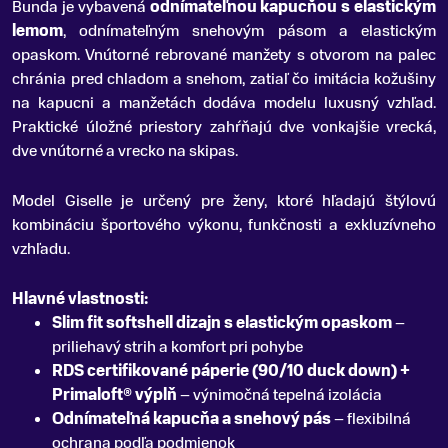
Bunda je vybavená
odnímateľnou kapucňou s elastickým
lemom
, odnímateľným snehovým pásom a elastickým
opaskom. Vnútorné rebrované manžety s otvorom na palec
chránia pred chladom a snehom, zatiaľ čo imitácia kožušiny
na kapucni a manžetách dodáva modelu luxusný vzhľad.
Praktické úložné priestory zahŕňajú dve vonkajšie vrecká,
dve vnútorné a vrecko na skipas.
Model Giselle je určený pre ženy, ktoré hľadajú štýlovú
kombináciu športového výkonu, funkčnosti a exkluzívneho
vzhľadu.
Hlavné vlastnosti:
Slim fit softshell dizajn s elastickým opaskom
–
priliehavý strih a komfort pri pohybe
RDS certifikované páperie (90/10 duck down) +
Primaloft® výplň
– výnimočná tepelná izolácia
Odnímateľná kapucňa a snehový pás
– flexibilná
ochrana podľa podmienok