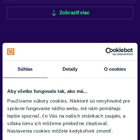
TYP OBLEČENIA
Zobraziť viac
Bunda
ZNAČKA
Goldbergh
DETAIL
Zobraziť menej
Súhlas
Detaily
O cookies
Vonkajší materiál
74 % polyamid, 26 % elastan, WP 10 000 mm, WVP 5 000
g/m²/24 h (JIS štandardy)
Aby všetko fungovalo tak, ako má...
Podšívka I
Používame súbory cookies. Niektoré sú nevyhnutné pre
100 % polyamid
správne fungovanie nášho webu, iné nám pomáhajú
lepšie spoznať, čo Vás na našich stránkach zaujalo, a
Podšívka II
vďaka tomu ich môžeme priebežne zlepšovať.
74 % polyamid, 26 % elastan
Nastavenia cookies môžete kedykoľvek zmeniť.
Výplň I