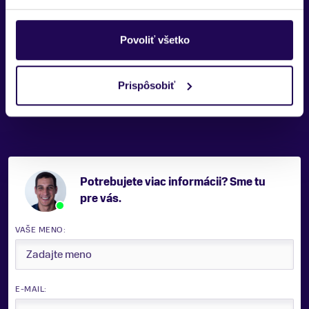
90 % kačacie páperie, 10 % perie (RDS certifikované)
Povoliť všetko
Výplň II
100 % recyklovaný polyester Primaloft® padding
Prispôsobiť
Kapucňa a manžety (lem)
100 % polyester
Zobraziť viac
Potrebujete viac informácii? Sme tu
pre vás.
VAŠE MENO:
E-MAIL: