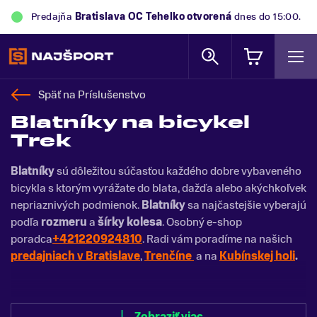
Predajňa
Bratislava OC Tehelko
otvorená
dnes do 15:00.
Späť na
Príslušenstvo
Blatníky na bicykel
Trek
Blatníky
sú dôležitou súčasťou každého dobre vybaveného
bicykla s ktorým vyrážate do blata, dažďa alebo akýchkoľvek
nepriaznivých podmienok.
Blatníky
sa najčastejšie vyberajú
podľa
rozmeru
a
šírky kolesa
. Osobný e-shop
poradca
+421220924810
. Radi vám poradíme na našich
predajniach v Bratislave
,
Trenčíne
a na
Kubínskej holi
.