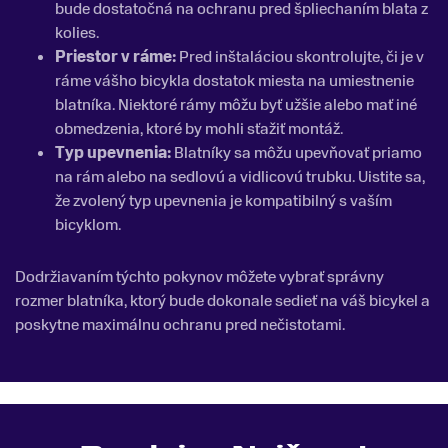
bude dostatočná na ochranu pred špliechaním blata z
kolies.
Priestor v ráme:
Pred inštaláciou skontrolujte, či je v
ráme vášho bicykla dostatok miesta na umiestnenie
blatníka. Niektoré rámy môžu byť užšie alebo mať iné
obmedzenia, ktoré by mohli sťažiť montáž.
Typ upevnenia:
Blatníky sa môžu upevňovať priamo
na rám alebo na sedlovú a vidlicovú trubku. Uistite sa,
že zvolený typ upevnenia je kompatibilný s vaším
bicyklom.
Dodržiavaním týchto pokynov môžete vybrať správny
rozmer blatníka, ktorý bude dokonale sedieť na váš bicykel a
poskytne maximálnu ochranu pred nečistotami.