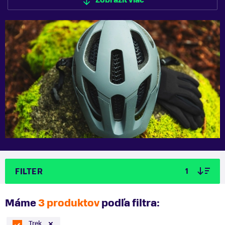
Zobraziť viac
Zobraziť menej
FILTER
1
Máme
3 produktov
podľa filtra:
Trek