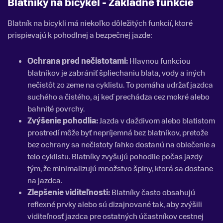
Blatníky na bicykel - Základné funkcie
Blatník na bicykli má niekoľko dôležitých funkcií, ktoré
prispievajú k pohodlnej a bezpečnej jazde:
Ochrana pred nečistotami:
Hlavnou funkciou
blatníkov je zabrániť špliechaniu blata, vody a iných
nečistôt zo zeme na cyklistu. To pomáha udržať jazdca
suchého a čistého, aj keď prechádza cez mokré alebo
bahnité povrchy.
Zvýšenie pohodlia:
Jazda v daždivom alebo blatistom
prostredí môže byť nepríjemná bez blatníkov, pretože
bez ochrany sa nečistoty ľahko dostanú na oblečenie a
telo cyklistu. Blatníky zvyšujú pohodlie počas jazdy
tým, že minimalizujú množstvo špiny, ktorá sa dostane
na jazdca.
Zlepšenie viditeľnosti:
Blatníky často obsahujú
reflexné prvky alebo sú dizajnované tak, aby zvýšili
viditeľnosť jazdca pre ostatných účastníkov cestnej