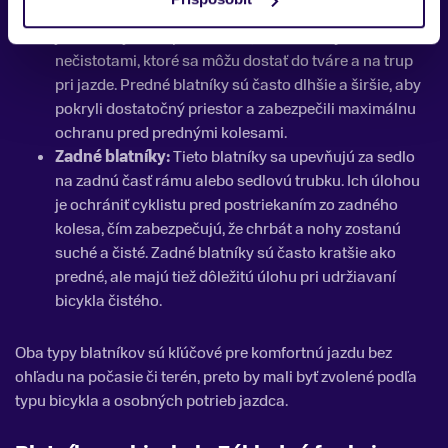
bicykla alebo pod korunku vidlice. Ich hlavnou úlohou
je chrániť jazdca pred vodou, blatom a inými
nečistotami, ktoré sa môžu dostať do tváre a na trup
pri jazde. Predné blatníky sú často dlhšie a širšie, aby
pokryli dostatočný priestor a zabezpečili maximálnu
ochranu pred prednými kolesami.
Zadné blatníky:
Tieto blatníky sa upevňujú za sedlo
na zadnú časť rámu alebo sedlovú trubku. Ich úlohou
je ochrániť cyklistu pred postriekaním zo zadného
kolesa, čím zabezpečujú, že chrbát a nohy zostanú
suché a čisté. Zadné blatníky sú často kratšie ako
predné, ale majú tiež dôležitú úlohu pri udržiavaní
bicykla čistého.
Oba typy blatníkov sú kľúčové pre komfortnú jazdu bez
ohľadu na počasie či terén, preto by mali byť zvolené podľa
typu bicykla a osobných potrieb jazdca.