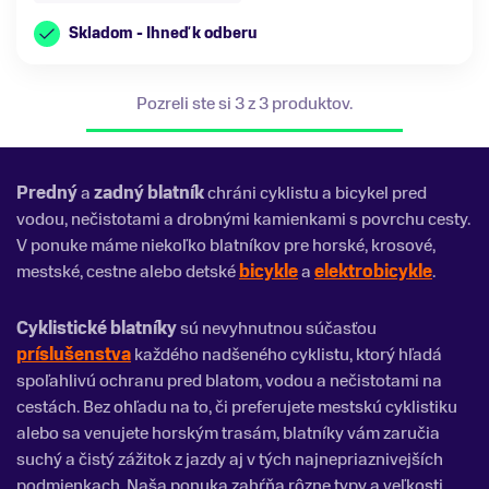
Skladom - Ihneď k odberu
Pozreli ste si 3 z 3 produktov.
Predný
a
zadný blatník
chráni cyklistu a bicykel pred
vodou, nečistotami a drobnými kamienkami s povrchu cesty.
V ponuke máme niekoľko blatníkov pre horské, krosové,
mestské, cestne alebo detské
bicykle
a
elektrobicykle
.
Cyklistické blatníky
sú nevyhnutnou súčasťou
príslušenstva
každého nadšeného cyklistu, ktorý hľadá
spoľahlivú ochranu pred blatom, vodou a nečistotami na
cestách. Bez ohľadu na to, či preferujete mestskú cyklistiku
alebo sa venujete horským trasám, blatníky vám zaručia
suchý a čistý zážitok z jazdy aj v tých najnepriaznivejších
podmienkach. Naša ponuka zahŕňa rôzne typy a veľkosti,