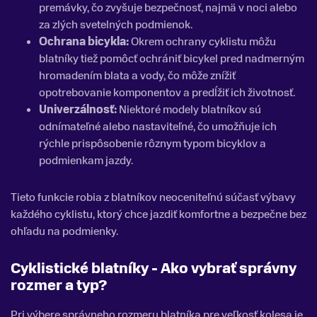
premávky, čo zvyšuje bezpečnosť, najmä v noci alebo
za zlých svetelných podmienok.
Ochrana bicykla:
Okrem ochrany cyklistu môžu
blatníky tiež pomôcť ochrániť bicykel pred nadmerným
hromadením blata a vody, čo môže znížiť
opotrebovanie komponentov a predĺžiť ich životnosť.
Univerzálnosť:
Niektoré modely blatníkov sú
odnímateľné alebo nastaviteľné, čo umožňuje ich
rýchle prispôsobenie rôznym typom bicyklov a
podmienkam jazdy.
Tieto funkcie robia z blatníkov neoceniteľnú súčasť výbavy
každého cyklistu, ktorý chce jazdiť komfortne a bezpečne bez
ohľadu na podmienky.
Cyklistické blatníky - Ako vybrať správny
rozmer a typ?
Pri výbere správneho rozmeru blatníka pre veľkosť kolesa je