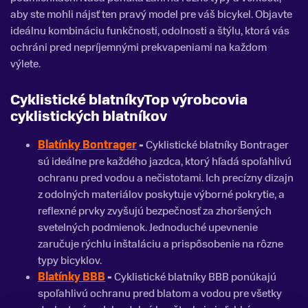
aby ste mohli nájsť ten pravý model pre váš bicykel. Objavte
ideálnu kombináciu funkčnosti, odolnosti a štýlu, ktorá vás
ochráni pred nepríjemnými prekvapeniami na každom
výlete.
Cyklistické blatníkyTop výrobcovia
cyklistických blatníkov
Blatínky Bontrager
-
Cyklistické blatníky Bontrager
sú ideálne pre každého jazdca, ktorý hľadá spoľahlivú
ochranu pred vodou a nečistotami. Ich precízny dizajn
z odolných materiálov poskytuje výborné pokrytie, a
reflexné prvky zvyšujú bezpečnosť za zhoršených
svetelných podmienok. Jednoduché upevnenie
zaručuje rýchlu inštaláciu a prispôsobenie na rôzne
typy bicyklov.
Blatínky BBB
-
Cyklistické blatníky BBB ponúkajú
spoľahlivú ochranu pred blatom a vodou pre všetky