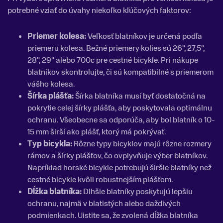
potrebné vziať do úvahy niekoľko kľúčových faktorov:
Priemer kolesa:
Veľkosť blatníkov je určená podľa
priemeru kolesa. Bežné priemery kolies sú 26", 27,5",
28", 29" alebo 700c pre cestné bicykle. Pri nákupe
blatníkov skontrolujte, či sú kompatibilné s priemerom
vášho kolesa.
Šírka plášťa:
Šírka blatníka musí byť dostatočná na
pokrytie celej šírky plášťa, aby poskytovala optimálnu
ochranu. Všeobecne sa odporúča, aby bol blatník o 10-
15 mm širší ako plášť, ktorý má pokrývať.
Typ bicykla:
Rôzne typy bicyklov majú rôzne rozmery
rámov a šírky plášťov, čo ovplyvňuje výber blatníkov.
Napríklad horské bicykle potrebujú širšie blatníky než
cestné bicykle kvôli robustnejším plášťom.
Dĺžka blatníka:
Dlhšie blatníky poskytujú lepšiu
ochranu, najmä v blatistých alebo daždivých
podmienkach. Uistite sa, že zvolená dĺžka blatníka