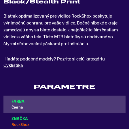
Black/Stealth Print
Blatník optimalizovaný pre vidlice RockShox poskytuje
výnimočnú ochranu pre vaše vidlice
.
Bočné hlboké okraje
zamedzujú aby sa blato dostalo k najdôležitejším častiam
vidlice a vášho tela. Tieto MTB blatníky sú dodávané so
štyrmi sťahovacími páskami pre inštaláciu.
Hľadáte podobné modely? Pozrite si celú kategóriu
Cyklistika
PARAMETRE
FARBA
Čierna
ZNAČKA
RockShox