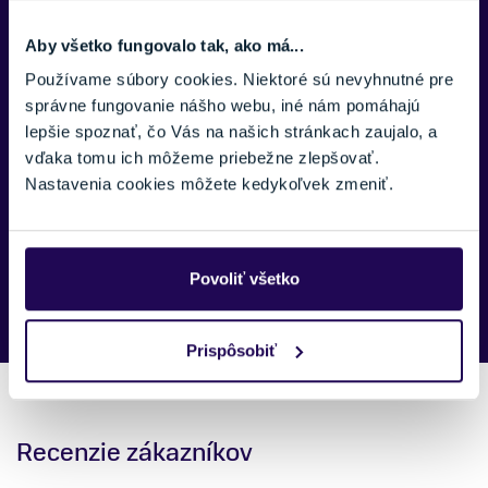
TELEFÓNNE ČÍSLO:
Aby všetko fungovalo tak, ako má...
Používame súbory cookies. Niektoré sú nevyhnutné pre
SPRÁVA:
správne fungovanie nášho webu, iné nám pomáhajú
lepšie spoznať, čo Vás na našich stránkach zaujalo, a
vďaka tomu ich môžeme priebežne zlepšovať.
Nastavenia cookies môžete kedykoľvek zmeniť.
Náš špecialista vám, čo najskôr zavolá ohľadom tohto
produktu.
Povoliť všetko
Prispôsobiť
Recenzie zákazníkov