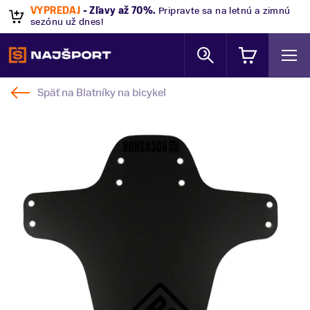
VÝPREDAJ
- Zľavy až 70%
.
Pripravte sa na letnú a zimnú
sezónu už dnes!
Späť na
Blatníky na bicykel