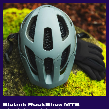
Blatník RockShox MTB