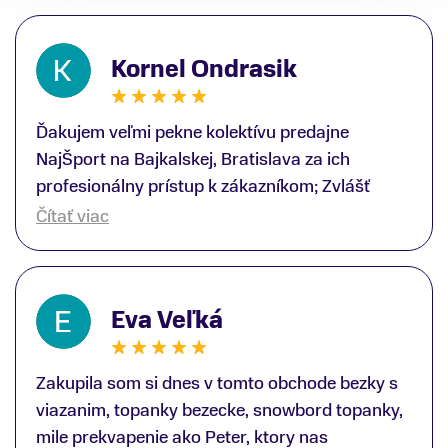
Kornel Ondrasik
Ďakujem veľmi pekne kolektívu predajne
NajŠport na Bajkalskej, Bratislava za ich
profesionálny prístup k zákazníkom; Zvlášť
ďakujem špecialistovi Martinovi Gunišovi za
Čítať viac
jeho odbornú pomoc pri kúpe nových lyží a
lyžiarskej obuvi, ako aj prilby.. všetko značka
Atomic; Pán Martin Guniš mi svojou
Eva Veľká
odbornosťou otvoril nové obzory a dozvedel
som sa, vďaka jeho profesionálnemu prístupu k
zákazníkovi, up-to-date informácie o nových
Zakupila som si dnes v tomto obchode bezky s
trendoch v lyžiarských technológiách; Z
viazanim, topanky bezecke, snowbord topanky,
predajne NajŠport som odchádzal s nakúpom
mile prekvapenie ako Peter, ktory nas