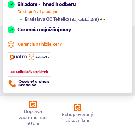
Skladom - Ihneď k odberu
Dostupné v 1 predajni
Bratislava OC Tehelko
(Bajkalská 2/B)
+
-
Garancia najnižšej ceny
Garancia najnižšej ceny
Kalkulačka splátok
Doprava
Eshop overený
zadarmo nad
zákazníkmi
50 eur