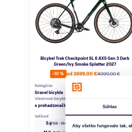
Bicykel Trek Checkpoint SL 6 AXS Gen 3 Dark
Green/Ivy Smoke Splatter 2027
od 3699,00 €
4099,00 €
-10 %
Kategória
Materiál rámu
Gravel bicykle
Karbón
Vlastnosti bicykla
Nosnosť
s prehadzovačkou
do 150 kg
Súhlas
Veľkosť
S
M
158 - 164 cm
164 - 177 cm
Aby všetko fungovalo tak, a