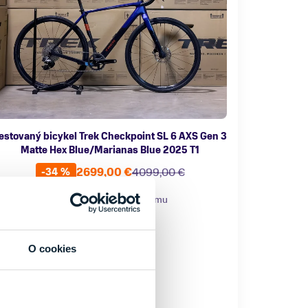
estovaný bicykel Trek Checkpoint SL 6 AXS Gen 3
Matte Hex Blue/Marianas Blue 2025 T1
2699,00 €
4099,00 €
-34 %
ategória
Materiál rámu
icykle
Karbón
O cookies