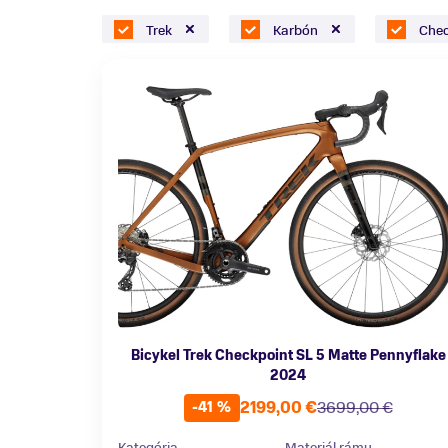
Trek
Karbón
Chec
Bicykel Trek Checkpoint SL 5 Matte Pennyflake
2024
2199,00 €
3699,00 €
-41 %
Kategória
Materiál rámu