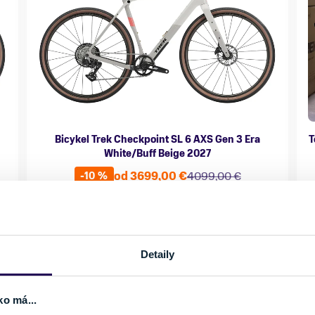
Bicykel Trek Checkpoint SL 6 AXS Gen 3 Era
T
White/Buff Beige 2027
od 3699,00 €
4099,00 €
-10 %
Kategória
Materiál rámu
K
Gravel bicykle
Karbón
B
Vlastnosti bicykla
Nosnosť
s prehadzovačkou
do 150 kg
Detaily
Veľkosť
ko má...