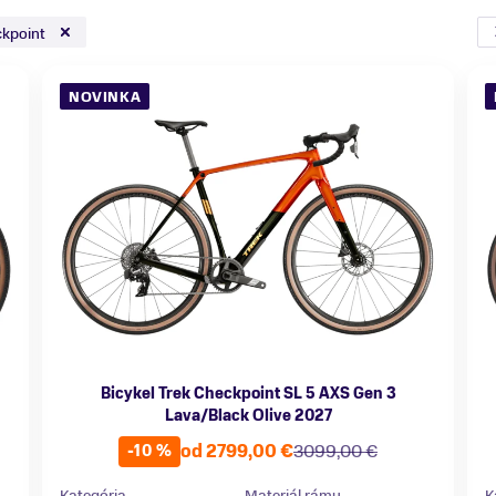
kpoint
NOVINKA
Bicykel Trek Checkpoint SL 5 AXS Gen 3
Lava/Black Olive 2027
od 2799,00 €
3099,00 €
-10 %
Kategória
Materiál rámu
K