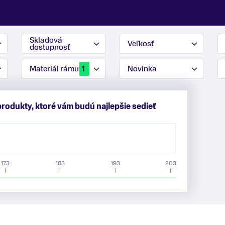
Skladová
Veľkosť
dostupnosť
Materiál rámu
Novinka
1
produkty, ktoré vám budú najlepšie sedieť
173
183
193
203