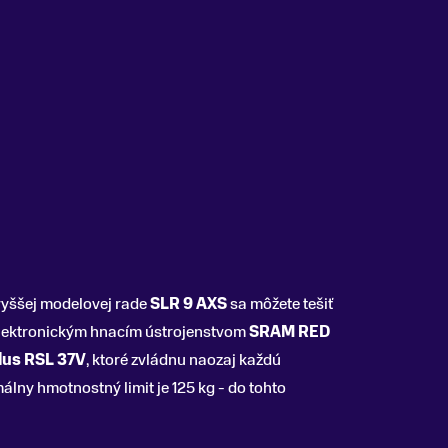
vyššej modelovej rade
SLR 9
AXS
sa môžete tešiť
 elektronickým hnacím ústrojenstvom
SRAM RED
lus RSL 37V
, ktoré zvládnu naozaj každú
álny hmotnostný limit je 125 kg - do tohto