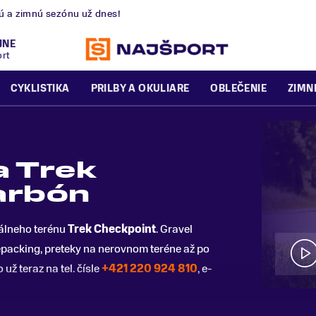
nú a zimnú sezónu už dnes!
JNE
ort
CYKLISTIKA
PRILBY A OKULIARE
OBLEČENIE
ZIMN
a Trek
arbón
álneho terénu
Trek Checkpoint
. Gravel
kepacking, preteky na nerovnom teréne až po
už teraz na tel. čísle
+421 220 924 810
, e-