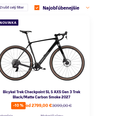
Zrušiť celý filter
Najobľúbenejšie
NOVINKA
Bicykel Trek Checkpoint SL 5 AXS Gen 3 Trek
Black/Matte Carbon Smoke 2027
od 2799,00 €
3099,00 €
-10 %
ategória
Materiál rámu