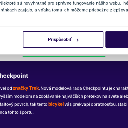
M
M/L
164 - 177 cm
177 - 188 cm
V
iektoré sú nevyhnutné pre správne fungovanie nášho webu, in
L
XL
tránkach zaujalo, a vďaka tomu ich môžeme priebežne zlepšova
188 - 194 cm
194 - 203 cm
Skladom - Ihneď k odberu
Prispôsobiť
Pozreli ste si 6 z 6 produktov.
Checkpoint
avel od
značky Trek
. Nová modelová rada Checkpointu je charakt
jvyšším modelom na zdolávanie najväčších pretekov na svete alebo
faltový povrch, tak tento
bicykel
vás prekvapí obratnosťou, stabil
nca tohto športu.