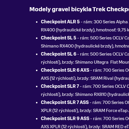
Modely gravel bicykla Trek Checkp
Checkpoint ALR 5
- rám: 300 Series Alpha
RX400 (hydraulické brzdy), hmotnosť: 9,75 kg
Checkpoint SL 5
- rám: 500 Series OCLV C
Shimano RX400 (hydraulické brzdy), hmotnosť
Checkpoint SL 6
- rám: 500 Series OCLV Ca
rýchlostí), brzdy: Shimano Ultegra Flat Mount
Checkpoint SLR 6 AXS
- rám: 700 Series 
AXS (12 rýchlostí), brzdy: SRAM Rival (hydrau
Checkpoint SLR 7
- rám: 700 Series OCLV 
rýchlostí), brzdy: Shimano RX810 (hydraulické
Checkpoint SLR 7 ASS
- rám: 700 Series 
XPLR (12 rýchlostí), brzdy: SRAM Force eTap 
Checkpoint SLR 9 ASS
- rám: 700 Series 
AXS XPLR (12 rýchlostí), brzdy: SRAM RED eTa