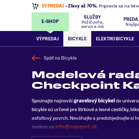
VÝPREDAJ
- Zľavy až 70%
.
Pripravte sa na let
SLUŽBY
PREDA
E-SHOP
Požičovňa,
Najšp
servis a iné
VÝPREDAJ
BICYKLE
ELEKTROBICYKLE
Späť na
Bicykle
Modelová rad
Checkpoint K
Spoznajte najnovší
gravelový bicykel
do univerz
bicykle sú určené pre štrkové a lesné cestičky, bi
asfaltový povrch. Neváhajte a predobjednajte si ho 
mailom na
info@najsport.sk
.