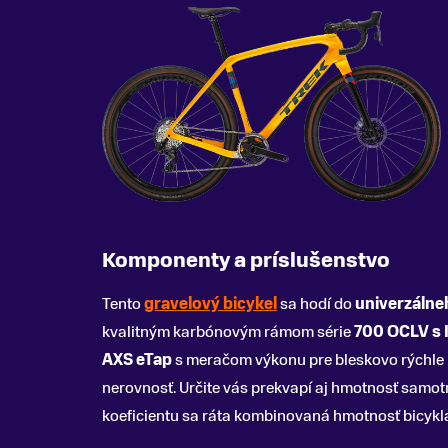
Komponenty a príslušenstvo
Tento
gravelový bicykel
sa hodí do
univerzálne
kvalitným karbónovým rámom série
700 OCLV s 
AXS eTap
s meračom výkonu pre bleskovo rýchle 
nerovnosť. Určite vás prekvapí aj hmotnosť samotné
koeficientu sa ráta kombinovaná hmotnosť bicykla