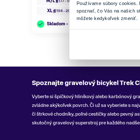
M/L
L
177 - 188 cm
188 - 194 cm
Používame súbory cookies. N
XL
spoznať, čo Vás na našich s
194 - 203 cm
môžete kedykoľvek zmeniť.
Skladom - Ihneď k odberu
Spoznajte gravelový bicykel Trek 
Vyberte si špičkový hliníkový alebo karbónový gr
zvládne akýkoľvek povrch. Či už sa vyberiete s na
či štrkové chodníky, poľné cestičky alebo pevný as
skutočný gravelový superstroj pre každého nadše