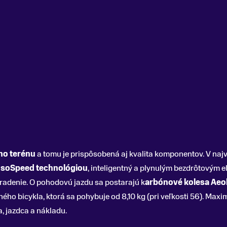
ho terénu
a tomu je prispôsobená aj kvalita komponentov. V naj
IsoSpeed technológiou
, inteligentný a plynulým bezdrôtovým
radenie. O pohodovú jazdu sa postarajú k
arbónové kolesa Aeo
ho bicykla, ktorá sa pohybuje od 8,10 kg (pri veľkosti 56). Maxim
, jazdca a nákladu.