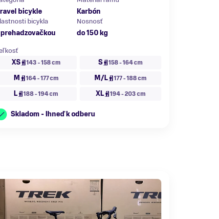
ravel bicykle
Karbón
lastnosti bicykla
Nosnosť
 prehadzovačkou
do 150 kg
eľkosť
XS
S
143 - 158 cm
158 - 164 cm
M
M/L
164 - 177 cm
177 - 188 cm
L
XL
188 - 194 cm
194 - 203 cm
Skladom - Ihneď k odberu