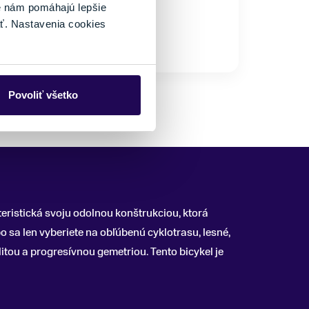
eľkosť
é nám pomáhajú lepšie
M
ť. Nastavenia cookies
164 - 177 cm
Posledný kus skladom
Povoliť všetko
eristická svoju odolnou konštrukciou, ktorá
 sa len vyberiete na obľúbenú cyklotrasu, lesné,
itou a progresívnou gemetriou. Tento bicykel je