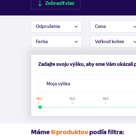
Zobraziť viac
Odpruženie
Cena
Zobraziť menej
Farba
Veľkosť kolies
Zadajte svoju výšku, aby sme Vám ukázali 
Moja výška
143
153
163
Máme
6 produktov
podľa filtra: