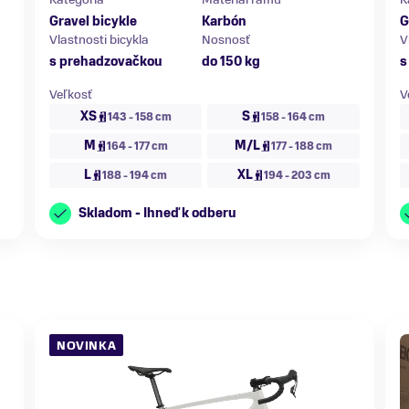
Gravel bicykle
Karbón
G
Vlastnosti bicykla
Nosnosť
V
s prehadzovačkou
do 150 kg
s
Veľkosť
V
XS
S
143 - 158 cm
158 - 164 cm
M
M/L
164 - 177 cm
177 - 188 cm
L
XL
188 - 194 cm
194 - 203 cm
Skladom - Ihneď k odberu
NOVINKA