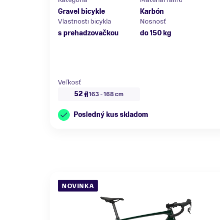
Gravel bicykle
Karbón
Vlastnosti bicykla
Nosnosť
s prehadzovačkou
do 150 kg
Veľkosť
52
163 - 168 cm
Posledný kus skladom
NOVINKA