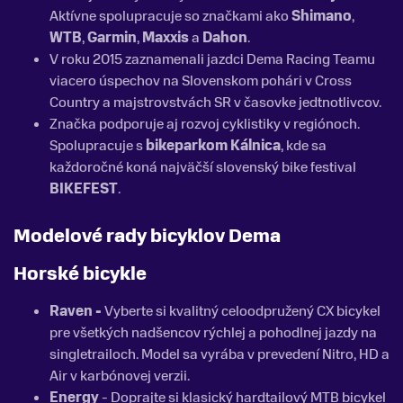
Aktívne spolupracuje so značkami ako
Shimano
,
WTB
,
Garmin
,
Maxxis
a
Dahon
.
V roku 2015 zaznamenali jazdci Dema Racing Teamu
viacero úspechov na Slovenskom pohári v Cross
Country a majstrovstvách SR v časovke jedtnotlivcov.
Značka podporuje aj rozvoj cyklistiky v regiónoch.
Spolupracuje s
bikeparkom Kálnica
, kde sa
každoročné koná najväčší slovenský bike festival
BIKEFEST
.
Modelové rady bicyklov Dema
Horské bicykle
Raven -
Vyberte si kvalitný celoodpružený CX bicykel
pre všetkých nadšencov rýchlej a pohodlnej jazdy na
singletrailoch. Model sa vyrába v prevedení Nitro, HD a
Air v karbónovej verzii.
Energy
- Doprajte si klasický hardtailový MTB bicykel