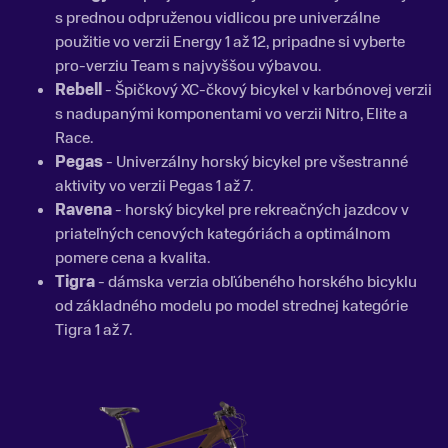
s prednou odpruženou vidlicou pre univerzálne
použitie vo verzii Energy 1 až 12, pripadne si vyberte
pro-verziu Team s najvyššou výbavou.
Rebell
- Špičkový XC-čkový bicykel v karbónovej verzii
s nadupanými komponentami vo verzii Nitro, Elite a
Race.
Pegas
- Univerzálny horský bicykel pre všestranné
aktivity vo verzii Pegas 1 až 7.
Ravena
- horský bicykel pre rekreačných jazdcov v
priateľných cenových kategóriách a optimálnom
pomere cena a kvalita.
Tigra
- dámska verzia obľúbeného horského bicyklu
od základného modelu po model strednej kategórie
Tigra 1 až 7.