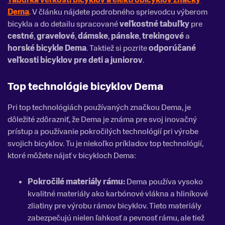
Tabuľka veľkostí bicyklov a elektrobicyklov značky
Dema
. V článku nájdete podrobného sprievodcu výberom
bicykla a do detailu spracované
veľkostné tabuľky
pre
cestné
,
gravelové
,
dámske
,
pánske
,
trekingové
a
horské bicykle Dema
. Taktiež si pozrite
odporúčané
veľkosti bicyklov pre deti a juniorov
.
Top technológie bicyklov Dema
Pri top technológiách používaných značkou Dema, je
dôležité zdôrazniť, že Dema je známa pre svoj inovačný
prístup a používanie pokročilých technológií pri výrobe
svojich bicyklov. Tu je niekoľko príkladov top technológií,
ktoré môžete nájsť v bicykloch Dema:
Pokročilé materiály rámu:
Dema používa vysoko
kvalitné materiály ako karbónové vlákna a hliníkové
zliatiny pre výrobu rámov bicyklov. Tieto materiály
zabezpečujú nielen ľahkosť a pevnosť rámu, ale tiež