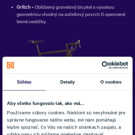
Gritch -
Obľúbený gravelový bicykel s vysokou
geometriou vhodný na asfaltový povrch či spevnené
lesné cestičky.
Súhlas
Detaily
O cookies
Aby všetko fungovalo tak, ako má...
BMX a dirtové bicykle
Používame súbory cookies. Niektoré sú nevyhnutné pre
správne fungovanie nášho webu, iné nám pomáhajú
Befly (Hero, Air, Halo) -
Vyberte si špičkový dirtový
lepšie spoznať, čo Vás na našich stránkach zaujalo, a
bicykel s kvalitnými komponentami a odolnými dielmi.
vďaka tomu ich môžeme priebežne zlepšovať.