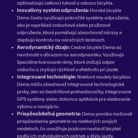
optimalizujú celkovú tuhosť a odozvu bicykla.
Inovatívny systém odpruženia:
Horské bicykle
Dema často využívajú pokročilé systémy odpruženia,
ako je napríklad vzduchové alebo pružinové
odpruženie, ktoré pomáhajú absorbovať nárazy a
zlepšujú kontrolu na náročných terénoch.
Aerodynamický dizajn:
Cestné bicykle Dema sú
navrhnuté s dôrazom na aerodynamiku. Využívajú
špeciálne tvarované rámy, ktoré znižujú odpor
vzduchu a zvyšujú rýchlosť a efektivitu pri jazde.
Integrované technológie:
Niektoré modely bicyklov
Dema môžu obsahovať integrované technologické
prvky, ako sú bezdrôtové prehadzovačky, integrované
GPS systémy alebo dokonca aplikácie pre sledovanie
výkonu a navigáciu.
Prispôsobiteľná geometria:
Dema ponúka možnosti
prispôsobenia geometrie na niektorých svojich
modeloch, čo umožňuje jazdcom nastaviť bicykel
podľa ich individuálnych potrieb a štýlu jazdy.