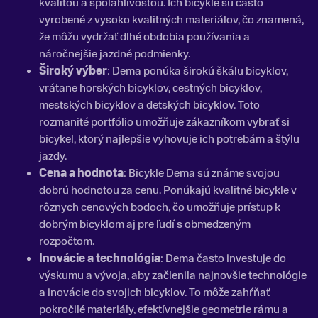
kvalitou a spoľahlivosťou. Ich bicykle sú často
vyrobené z vysoko kvalitných materiálov, čo znamená,
že môžu vydržať dlhé obdobia používania a
náročnejšie jazdné podmienky.
Široký výber
: Dema ponúka širokú škálu bicyklov,
vrátane horských bicyklov, cestných bicyklov,
mestských bicyklov a detských bicyklov. Toto
rozmanité portfólio umožňuje zákazníkom vybrať si
bicykel, ktorý najlepšie vyhovuje ich potrebám a štýlu
jazdy.
Cena a hodnota
: Bicykle Dema sú známe svojou
dobrú hodnotou za cenu. Ponúkajú kvalitné bicykle v
rôznych cenových bodoch, čo umožňuje prístup k
dobrým bicyklom aj pre ľudí s obmedzeným
rozpočtom.
Inovácie a technológia
: Dema často investuje do
výskumu a vývoja, aby začlenila najnovšie technológie
a inovácie do svojich bicyklov. To môže zahŕňať
pokročilé materiály, efektívnejšie geometrie rámu a