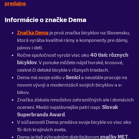
predajne
.
Informácie o značke Dema
Značka Dema
je prvá značka bicyklov na Slovensku,
ktorá vyrába kvalitné rámy a komponenty pre dámy,
pánov i deti.
Ročne spoločnosť vyrobí viac ako
40 tisíc rôznych
bicyklov
. V ponuke môžete nájsť horské, krosové,
cestné či detské bicykle v rôznych triedach.
Dema má svoje sídlo v
Senici
a neustále pracuje na
novom vývoji a modernizácii svojich bicyklov a e-
bikov.
Značka získala množstvo zahraničných ale i domácich
ocenení. Medzi najslávnejšie patri napr.
Slovak
Superbrands Award
.
V súčasnosti Dema predáva svoje bicykle vo viac ako
15-tich krajinách sveta.
Dema je tiež výhradným distribútorom
značky MET
.