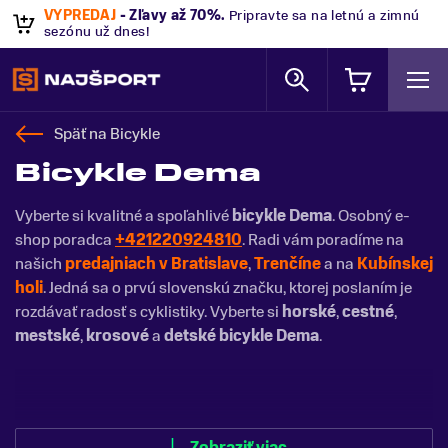
VÝPREDAJ
- Zľavy až 70%
.
Pripravte sa na letnú a zimnú
sezónu už dnes!
Späť na
Bicykle
Bicykle Dema
Vyberte si kvalitné a spoľahlivé
bicykle Dema
. Osobný e-
shop poradca
+421220924810
. Radi vám poradíme na
našich
predajniach v Bratislave
,
Trenčíne
a na
Kubínskej
holi
. Jedná sa o prvú slovenskú značku, ktorej poslaním je
rozdávať radosť s cyklistiky. Vyberte si
horské
,
cestné
,
mestské
,
krosové
a
detské bicykle Dema
.
Zobraziť menej