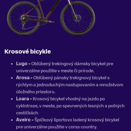
Krosové bicykle
Lugo -
Obľúbený trekingový dámsky bicykel pre
univerzálne použitie v meste či prírode.
Arosa -
Obľúbený pánsky trekignový bicykel s
rýchlym a jednoduchým nastupovaním a množstvom
úložného priestoru.
Loara -
Krosový bicykel vhodný na jazdu po
cyklotrase, v meste, po spevnených lesných a poľných
cestičkách.
Aveiro -
Špičkový športovo ladený krosový bicykel
pre univerzálne použitie v corss country.