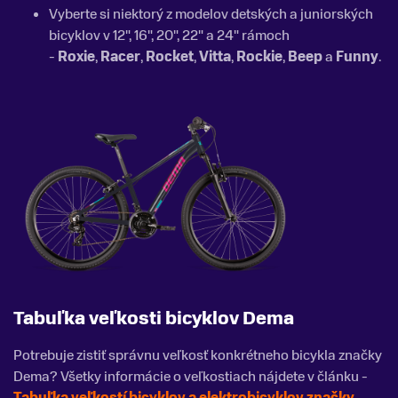
Vyberte si niektorý z modelov detských a juniorských
bicyklov v 12", 16", 20", 22" a 24" rámoch
-
Roxie
,
Racer
,
Rocket
,
Vitta
,
Rockie
,
Beep
a
Funny
.
Tabuľka veľkosti bicyklov Dema
Potrebuje zistiť správnu veľkosť konkrétneho bicykla značky
Dema? Všetky informácie o veľkostiach nájdete v článku -