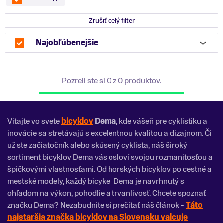
Zrušiť celý filter
Najobľúbenejšie
Pozreli ste si 0 z 0 produktov.
Vitajte vo svete
bicyklov
Dema
, kde vášeň pre cyklistiku a
inovácie sa stretávajú s excelentnou kvalitou a dizajnom. Či
už ste začiatočník alebo skúsený cyklista, náš široký
sortiment bicyklov Dema vás osloví svojou rozmanitosťou a
špičkovými vlastnosťami. Od horských bicyklov po cestné a
mestské modely, každý bicykel Dema je navrhnutý s
ohľadom na výkon, pohodlie a trvanlivosť. Chcete spoznať
značku Dema? Nezabudnite si prečítať náš článok -
Táto
najstaršia značka bicyklov na Slovensku valcuje