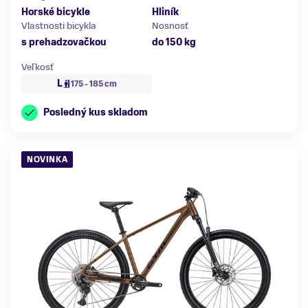
Horské bicykle
Hliník
Vlastnosti bicykla
Nosnosť
s prehadzovačkou
do 150 kg
Veľkosť
L
175 - 185 cm
Posledný kus skladom
NOVINKA