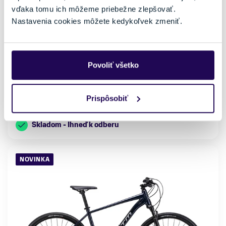
Bicykel CTM Zephyr Limited Matná Antracitová 2026
vďaka tomu ich môžeme priebežne zlepšovať.
1499,99 €
Nastavenia cookies môžete kedykoľvek zmeniť.
Kategória
Materiál rámu
Horské bicykle
Hliník
Vlastnosti bicykla
Nosnosť
Povoliť všetko
s prehadzovačkou
do 150 kg
Veľkosť
Prispôsobiť
M
L
160 - 175 cm
175 - 185 cm
Skladom - Ihneď k odberu
NOVINKA