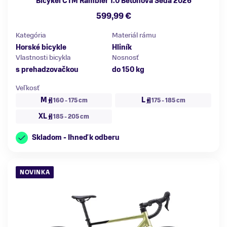
Bicykel CTM Rambler 1.0 Betónová Šedá 2026
599,99 €
Kategória
Materiál rámu
Horské bicykle
Hliník
Vlastnosti bicykla
Nosnosť
s prehadzovačkou
do 150 kg
Veľkosť
M
L
160 - 175 cm
175 - 185 cm
XL
185 - 205 cm
Skladom - Ihneď k odberu
NOVINKA