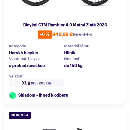
Bicykel CTM Rambler 4.0 Matná Zlatá 2026
849,99 €
899,99 €
-6 %
Kategória
Materiál rámu
Horské bicykle
Hliník
Vlastnosti bicykla
Nosnosť
s prehadzovačkou
do 150 kg
Veľkosť
XL
185 - 205 cm
Skladom - Ihneď k odberu
NOVINKA