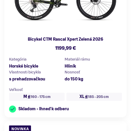
Bicykel CTM Rascal Xpert Zelená 2026
1199,99 €
Kategória
Materiál rámu
Horské bicykle
Hliník
Vlastnosti bicykla
Nosnosť
s prehadzovačkou
do 150 kg
Veľkosť
M
XL
160 - 175 cm
185 - 205 cm
Skladom - Ihneď k odberu
NOVINKA