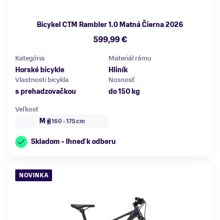
Bicykel CTM Rambler 1.0 Matná Čierna 2026
599,99 €
Kategória
Materiál rámu
Horské bicykle
Hliník
Vlastnosti bicykla
Nosnosť
s prehadzovačkou
do 150 kg
Veľkosť
M
160 - 175 cm
Skladom - Ihneď k odberu
NOVINKA