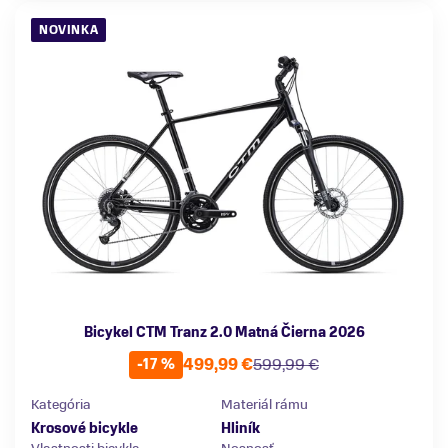
NOVINKA
Bicykel CTM Tranz 2.0 Matná Čierna 2026
499,99 €
599,99 €
-17 %
Kategória
Materiál rámu
Krosové bicykle
Hliník