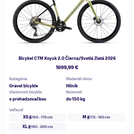
Bicykel CTM Koyuk 2.0 Čierna/Svetlá Zlatá 2026
1699,99 €
Kategória
Materiál rámu
Gravel bicykle
Hliník
Vlastnosti bicykla
Nosnosť
s prehadzovačkou
do 150 kg
Veľkosť
XS
M
160 - 170 cm
175 - 185 cm
XL
190 - 200 cm