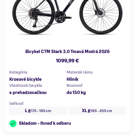
Bicykel CTM Stark 3.0 Tmavá Modrá 2026
1099,99 €
Kategória
Materiál rámu
Krosové bicykle
Hliník
Vlastnosti bicykla
Nosnosť
s prehadzovačkou
do 150 kg
Veľkosť
L
XL
175 - 185 cm
185 - 205 cm
Skladom - Ihneď k odberu