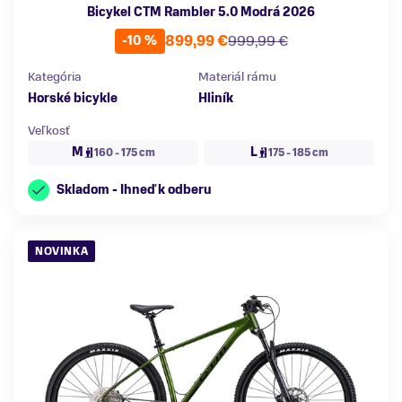
Bicykel CTM Rambler 5.0 Modrá 2026
899,99 €
999,99 €
-10 %
Kategória
Materiál rámu
Horské bicykle
Hliník
Veľkosť
M
L
160 - 175 cm
175 - 185 cm
Skladom - Ihneď k odberu
NOVINKA