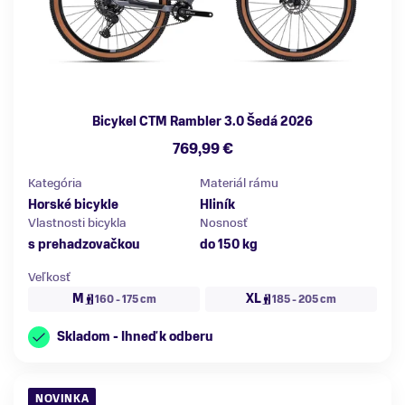
Bicykel CTM Rambler 3.0 Šedá 2026
769,99 €
Kategória
Materiál rámu
Horské bicykle
Hliník
Vlastnosti bicykla
Nosnosť
s prehadzovačkou
do 150 kg
Veľkosť
M
XL
160 - 175 cm
185 - 205 cm
Skladom - Ihneď k odberu
NOVINKA