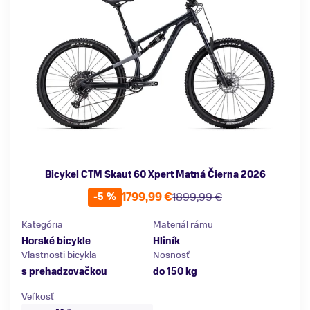
Bicykel CTM Skaut 60 Xpert Matná Čierna 2026
1799,99 €
1899,99 €
-5 %
Kategória
Materiál rámu
Horské bicykle
Hliník
Vlastnosti bicykla
Nosnosť
s prehadzovačkou
do 150 kg
Veľkosť