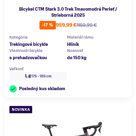
Bicykel CTM Stark 3.0 Trek Tmavomodrá Perleť /
Strieborná 2025
959,99 €
1159,99 €
-17 %
Kategória
Materiál rámu
Trekingové bicykle
Hliník
Vlastnosti bicykla
Nosnosť
s prehadzovačkou
do 150 kg
Veľkosť
L
175 - 185 cm
Posledný kus skladom
NOVINKA