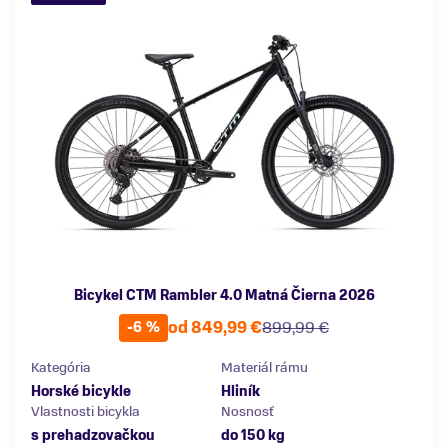
Bicykel CTM Rambler 4.0 Matná Čierna 2026
od 849,99 €
899,99 €
-6 %
Kategória
Materiál rámu
Horské bicykle
Hliník
Vlastnosti bicykla
Nosnosť
s prehadzovačkou
do 150 kg