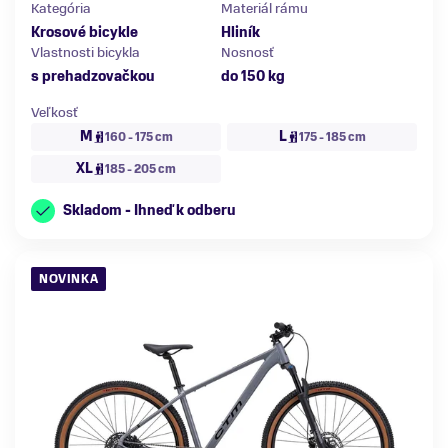
Kategória
Materiál rámu
Krosové bicykle
Hliník
Vlastnosti bicykla
Nosnosť
s prehadzovačkou
do 150 kg
Veľkosť
M
L
160 - 175 cm
175 - 185 cm
XL
185 - 205 cm
Skladom - Ihneď k odberu
NOVINKA