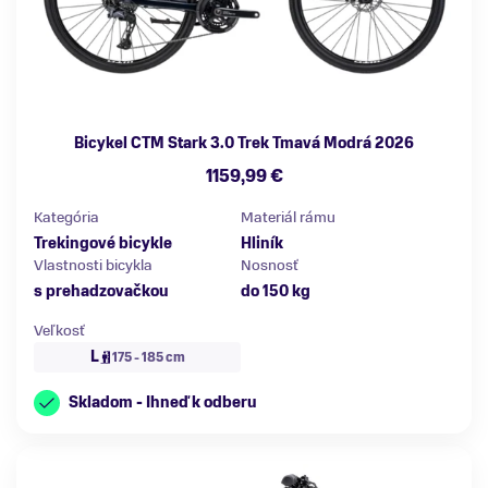
Bicykel CTM Stark 3.0 Trek Tmavá Modrá 2026
1159,99 €
Kategória
Materiál rámu
Trekingové bicykle
Hliník
Vlastnosti bicykla
Nosnosť
s prehadzovačkou
do 150 kg
Veľkosť
L
175 - 185 cm
Skladom - Ihneď k odberu