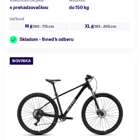
Vlastnosti bicykla
Nosnosť
s prehadzovačkou
do 150 kg
Veľkosť
M
XL
160 - 175 cm
185 - 205 cm
Skladom - Ihneď k odberu
NOVINKA