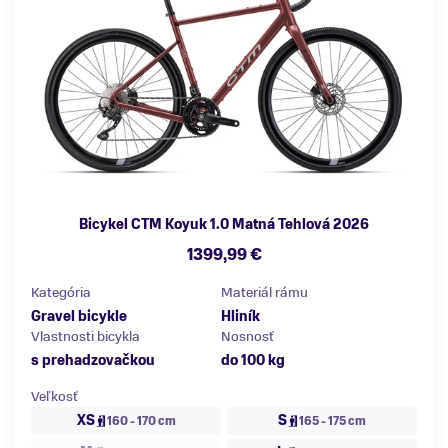
Bicykel CTM Koyuk 1.0 Matná Tehlová 2026
1399,99 €
Kategória
Materiál rámu
Gravel bicykle
Hliník
Vlastnosti bicykla
Nosnosť
s prehadzovačkou
do 100 kg
Veľkosť
XS
S
160 - 170 cm
165 - 175 cm