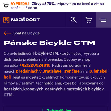
VÝPREDAJ
- Zľavy až 70%
.
Pripravte sa na letnú a zimnú
sezónu už dnes!
Späť na
Bicykle
Pánske Bicykle CTM
Objavte jedinečné
bicykle CTM
, ktorých vývoj, výroba a
distribúcia prebieha na Slovensku. Osobný e-shop
poradca
+421220924810
. Radi vám poradíme na
našich
predajniach v Bratislave
,
Trenčíne
a na
Kubínskej
holi
. Tešiť sa môžete z kvalitných komponentov, špičkových
rámov a vlastnými technológiami, ktoré boli aplikované do
horských
,
krosových
,
cestných
a
mestských bicyklov
CTM
.