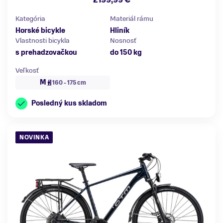
2199,99 €
Kategória
Materiál rámu
Horské bicykle
Hliník
Vlastnosti bicykla
Nosnosť
s prehadzovačkou
do 150 kg
Veľkosť
M
160 - 175 cm
Posledný kus skladom
NOVINKA