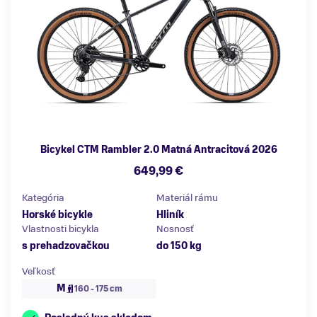
Bicykel CTM Rambler 2.0 Matná Antracitová 2026
649,99 €
Kategória
Materiál rámu
Horské bicykle
Hliník
Vlastnosti bicykla
Nosnosť
s prehadzovačkou
do 150 kg
Veľkosť
M
160 - 175 cm