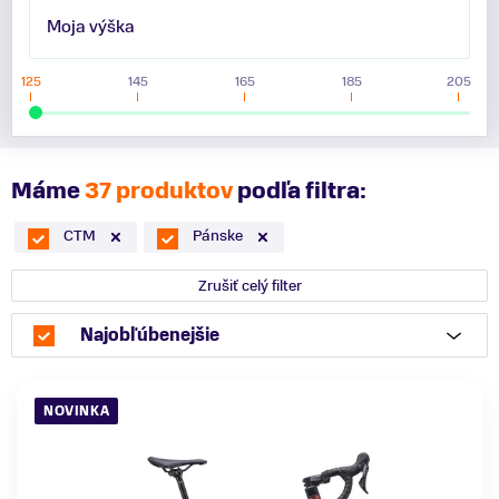
Moja výška
125
145
165
185
205
Máme
37 produktov
podľa filtra:
CTM
Pánske
Zrušiť celý filter
Najobľúbenejšie
NOVINKA