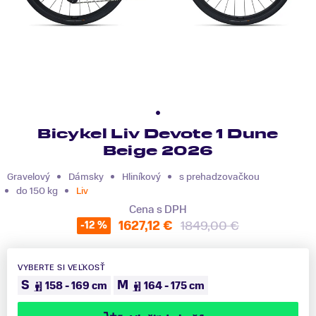
Bicykel Liv Devote 1 Dune
Beige 2026
Gravelový
Dámsky
Hliníkový
s prehadzovačkou
do 150 kg
Liv
Cena s DPH
1627,12 €
1849,00 €
-12 %
VYBERTE SI VEĽKOSŤ
S
M
158 - 169 cm
164 - 175 cm