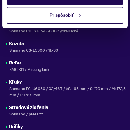
Shimano CUES BR-U6030 hydraulické / kotúče Giant MPH / 160
mm vpredu / 160 mm vzadu
Prispôsobiť
Brzdové páky
Shimano CUES BR-U6030 hydraulické
Kazeta
Shimano CS-LG300 / 11x39
Reťaz
KMC X11 / Missing Link
Kľuky
Shimano FC-U6030 / 32/46T / XS: 165 mm / S: 170 mm / M: 172,5
mm / L: 172,5 mm
Stredové zloženie
Shimano / press fit
Ráfiky