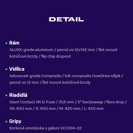
FARBA
Béžová
DETAIL
MATERIÁL RÁMU
Hliník
VLASTNOSTI BICYKLA
Rám
s prehadzovačkou
ALUXX-grade aluminum / pevná os 12x142 mm / flat mount
kotúčové brzdy / flip chip dropout
NOSNOSŤ
do 150 kg
Vidlica
SEZÓNA
Advanced-grade Composite / full-composite OverDrive stĺpik /
2026
pevná os 12 mm / flat mount kotúčové brzdy
ZNAČKA
Riadidlá
Liv
Giant Contact XR D-Fuse / 31,8 mm / 5° backsweep / flare drop /
XS: 400 mm / S: 400 mm / M: 420 mm / L: 420 mm
Zobraziť menej
Gripy
Korková omotávka s gélom VLT004-02