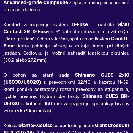
Advanced-grade Composite
zlepšuje absorpciu vibrácií a
presnosť riadenia.
Komfort zabezpečuje systém
D-Fuse
– riadidlá
Giant
Contact XR D-Fuse
s 5° zahnutím dozadu a rozšíreným
„flare“ pre lepší úchop v teréne, spolu so sedlovkou
Giant D-
Fuse
, ktorá pohlcuje nárazy a znižuje únavu pri dlhých
jazdách. Sedlovku je možné nahradiť klasickou okrúhlou
(30,9 alebo 27,2 mm).
O pohon sa stará sada
Shimano CUES 2x10
(U6030/U6020)
s prevodníkmi 32/46 a kazetou 11-39,
ktorá ponúka dostatočný rozsah prevodov na stúpania aj
rýchle presuny. Hydraulické brzdy
Shimano CUES BR-
U6030
s kotúčmi 160 mm zabezpečujú spoľahlivý brzdný
výkon v každom počasí.
Kolesá
Giant S-X2 Disc
sú obuté do plášťov
Giant CrossCut
AT 2 700x38c
(tubeless ready). Maximálna priechodnosť je