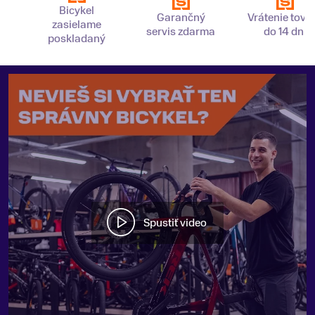
Bicykel
Garančný
Vrátenie tova
zasielame
servis zdarma
do 14 dní
poskladaný
Spustiť video