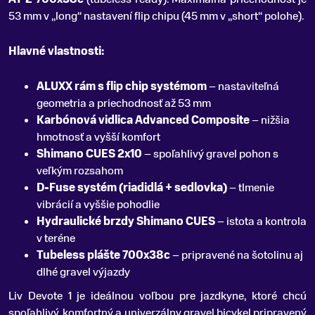
53 mm v „long“ nastavení flip chipu (45 mm v „short“ polohe).
Hlavné vlastnosti:
ALUXX rám s flip chip systémom
– nastaviteľná
geometria a priechodnosť až 53 mm
Karbónová vidlica Advanced Composite
– nižšia
hmotnosť a vyšší komfort
Shimano CUES 2x10
– spoľahlivý gravel pohon s
veľkým rozsahom
D-Fuse systém (riadidlá + sedlovka)
– tlmenie
vibrácií a vyššie pohodlie
Hydraulické brzdy Shimano CUES
– istota a kontrola
v teréne
Tubeless plášte 700x38c
– pripravené na šotolinu aj
dlhé gravel výjazdy
Liv Devote 1 je ideálnou voľbou pre jazdkyne, ktoré chcú
spoľahlivý, komfortný a univerzálny gravel bicykel pripravený