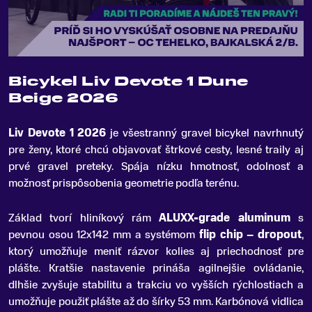
Bicykel Liv Devote 1 Dune
Beige 2026
Liv Devote 1 2026
je všestranný gravel bicykel navrhnutý
pre ženy, ktoré chcú objavovať štrkové cesty, lesné traily aj
prvé gravel preteky
.
Spája nízku hmotnosť, odolnosť a
možnosť prispôsobenia geometrie podľa terénu.
Základ tvorí hliníkový rám
ALUXX-grade aluminum
s
pevnou osou 12x142 mm a systémom
flip chip – dropout
,
ktorý umožňuje meniť rázvor kolies aj priechodnosť pre
plášte. Kratšie nastavenie prináša agilnejšie ovládanie,
dlhšie zvyšuje stabilitu a trakciu vo vyšších rýchlostiach a
umožňuje použiť plášte až do šírky 53 mm. Karbónová vidlica