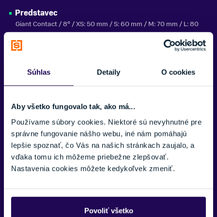
Predstavec
Giant Contact / 8° / XS: 50 mm / S: 60 mm / M: 70 mm / L: 80
mm
Sedlovka
Giant D-Fuse / hliníková
Súhlas
Detaily
O cookies
Sedlo
Liv Grit
Aby všetko fungovalo tak, ako má...
Radenie
Používame súbory cookies. Niektoré sú nevyhnutné pre
Shimano CUES U6030 / 2x10
správne fungovanie nášho webu, iné nám pomáhajú
lepšie spoznať, čo Vás na našich stránkach zaujalo, a
Prešmykač
vďaka tomu ich môžeme priebežne zlepšovať.
Shimano CUES U6030
Nastavenia cookies môžete kedykoľvek zmeniť.
Prehadzovačka
Shimano CUES U6020
Povoliť všetko
Brzdy