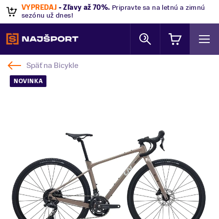
VÝPREDAJ
- Zľavy až 70%
.
Pripravte sa na letnú a zimnú
sezónu už dnes!
Späť na
Bicykle
NOVINKA