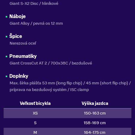
Giant S-X2 Disc / hliníkové
Náboje
Giant Alloy / pevná os 12 mm
Špice
Nerezová oceľ
Pneumatiky
Giant CrossCut AT 2 / 700x38C / bezdušové
Doplnky
Max. šírka plášťa 53 mm (long flip chip) / 45 mm (short flip chip) /
príprava na bezdušový systém / ISC clamp
Veľkosť bicykla
Výška jazdca
XS
150-163 cm
S
158-169 cm
M
164-175 cm