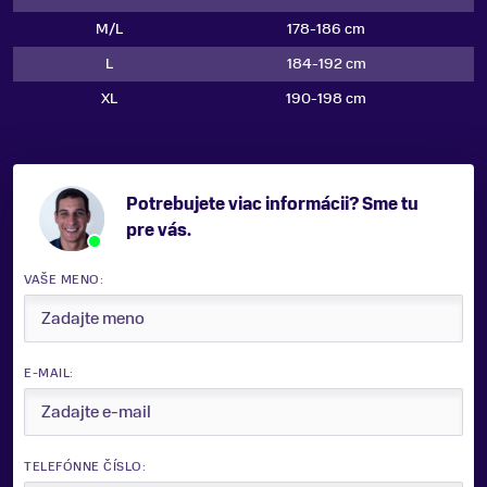
M/L
178-186 cm
L
184-192 cm
XL
190-198 cm
Potrebujete viac informácii? Sme tu
pre vás.
VAŠE MENO:
E-MAIL:
TELEFÓNNE ČÍSLO: