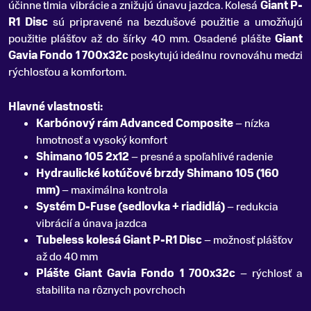
účinne tlmia vibrácie a znižujú únavu jazdca. Kolesá
Giant P-
R1 Disc
sú pripravené na bezdušové použitie a umožňujú
použitie plášťov až do šírky 40 mm. Osadené plášte
Giant
Gavia Fondo 1 700x32c
poskytujú ideálnu rovnováhu medzi
rýchlosťou a komfortom.
Hlavné vlastnosti:
Karbónový rám Advanced Composite
– nízka
hmotnosť a vysoký komfort
Shimano 105 2x12
– presné a spoľahlivé radenie
Hydraulické kotúčové brzdy Shimano 105 (160
mm)
– maximálna kontrola
Systém D-Fuse (sedlovka + riadidlá)
– redukcia
vibrácií a únava jazdca
Tubeless kolesá Giant P-R1 Disc
– možnosť plášťov
až do 40 mm
Plášte Giant Gavia Fondo 1 700x32c
– rýchlosť a
stabilita na rôznych povrchoch