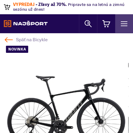
VÝPREDAJ
- Zľavy až 70%
.
Pripravte sa na letnú a zimnú
sezónu už dnes!
Späť na
Bicykle
NOVINKA