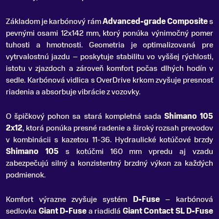
Základom je karbónový rám
Advanced-grade Composite
s
pevnými osami 12x142 mm, ktorý ponúka výnimočný pomer
tuhosti a hmotnosti. Geometria je optimalizovaná pre
vytrvalostnú jazdu – poskytuje stabilitu vo vyššej rýchlosti,
istotu v zjazdoch a zároveň komfort počas dlhých hodín v
sedle. Karbónová vidlica s OverDrive krkom zvyšuje presnosť
riadenia a absorbuje vibrácie z vozovky.
O špičkový pohon sa stará kompletná sada
Shimano 105
2x12
, ktorá ponúka presné radenie a široký rozsah prevodov
v kombinácii s kazetou 11-36. Hydraulické kotúčové brzdy
Shimano 105
s kotúčmi 160 mm vpredu aj vzadu
zabezpečujú silný a konzistentný brzdný výkon za každých
podmienok.
Komfort výrazne zvyšuje systém
D-Fuse
– karbónová
sedlovka
Giant D-Fuse
a riadidlá
Giant Contact SL D-Fuse