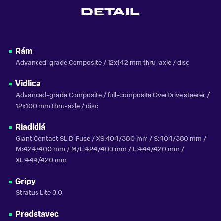
DETAIL
MATERIÁL RÁMU
Karbón
VLASTNOSTI BICYKLA
Rám
s prehadzovačkou
Advanced-grade Composite / 12x142 mm thru-axle / disc
NOSNOSŤ
Vidlica
do 150 kg
Advanced-grade Composite / full-composite OverDrive steerer /
SEZÓNA
12x100 mm thru-axle / disc
2026
Riadidlá
ZNAČKA
Giant Contact SL D-Fuse / XS:404/380 mm / S:404/380 mm /
Giant
M:424/400 mm / M/L:424/400 mm / L:444/420 mm /
XL:444/420 mm
Zobraziť menej
Gripy
Stratus Lite 3.0
Predstavec