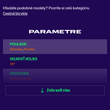
Hľadáte podobné modely? Pozrite si celú kategóriu
Cestné bicykle
PARAMETRE
POHLAVIE
Dámske
,
Pánske
VEĽKOSŤ KOLIES
28"
KATEGÓRIA
Cestné bicykle
ODPRUŽENIE
Zobraziť viac
Bez odpruženia
FARBA
Čierna