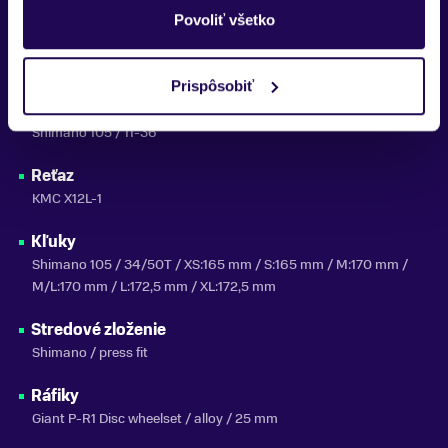
vpredu / 160 mm vzadu
Povoliť všetko
Brzdové páky
Shimano 105
Prispôsobiť
Kazeta
Shimano 105 / 11-36
Reťaz
KMC X12L-1
Kľuky
Shimano 105 / 34/50T / XS:165 mm / S:165 mm / M:170 mm /
M/L:170 mm / L:172,5 mm / XL:172,5 mm
Stredové zloženie
Shimano / press fit
Ráfiky
Giant P-R1 Disc wheelset / alloy / 25 mm