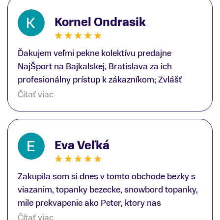
Kornel Ondrasik
Ďakujem veľmi pekne kolektívu predajne
NajŠport na Bajkalskej, Bratislava za ich
profesionálny prístup k zákazníkom; Zvlášť
ďakujem špecialistovi Martinovi Gunišovi za
Čítať viac
jeho odbornú pomoc pri kúpe nových lyží a
lyžiarskej obuvi, ako aj prilby.. všetko značka
Atomic; Pán Martin Guniš mi svojou
Eva Veľká
odbornosťou otvoril nové obzory a dozvedel
som sa, vďaka jeho profesionálnemu prístupu k
zákazníkovi, up-to-date informácie o nových
Zakupila som si dnes v tomto obchode bezky s
trendoch v lyžiarských technológiách; Z
viazanim, topanky bezecke, snowbord topanky,
predajne NajŠport som odchádzal s nakúpom
mile prekvapenie ako Peter, ktory nas
nového lyžiarského vybavenia nielen ako veľmi
obsluhoval mal prehlad, poradil nam super. Za
Čítať viac