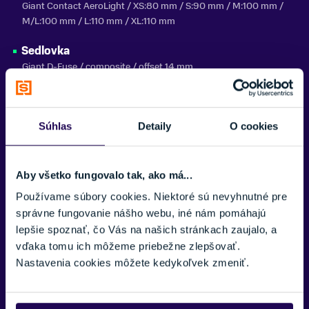
Giant Contact AeroLight / XS:80 mm / S:90 mm / M:100 mm /
M/L:100 mm / L:110 mm / XL:110 mm
Sedlovka
Giant D-Fuse / composite / offset 14 mm
Sedlo
Giant Approach
Súhlas
Detaily
O cookies
Radenie
Shimano 105
Aby všetko fungovalo tak, ako má...
Prešmykač
Používame súbory cookies. Niektoré sú nevyhnutné pre
Shimano 105
správne fungovanie nášho webu, iné nám pomáhajú
lepšie spoznať, čo Vás na našich stránkach zaujalo, a
Prehadzovačka
vďaka tomu ich môžeme priebežne zlepšovať.
Shimano 105
Nastavenia cookies môžete kedykoľvek zmeniť.
Brzdy
Shimano 105 hydraulic / Shimano SM-RT64 rotory / 160 mm