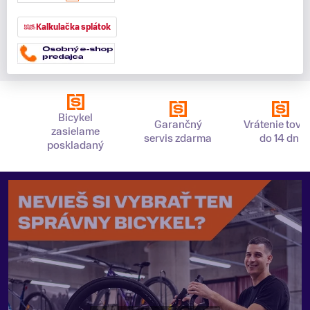
Kalkulačka splátok
Bicykel
Garančný
Vrátenie tova
zasielame
servis zdarma
do 14 dní
poskladaný