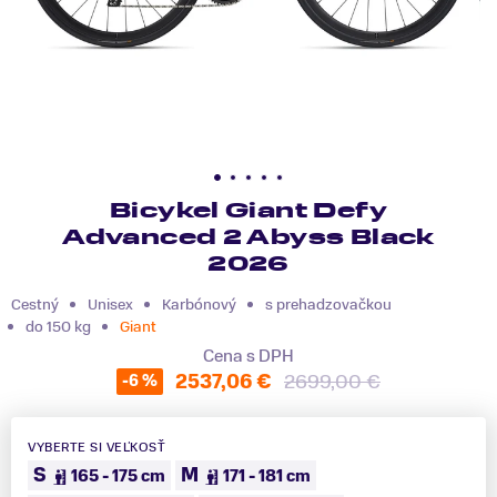
Bicykel Giant Defy
Advanced 2 Abyss Black
2026
Cestný
Unisex
Karbónový
s prehadzovačkou
do 150 kg
Giant
Cena s DPH
2537,06 €
2699,00 €
-6 %
VYBERTE SI VEĽKOSŤ
S
M
165 - 175 cm
171 - 181 cm