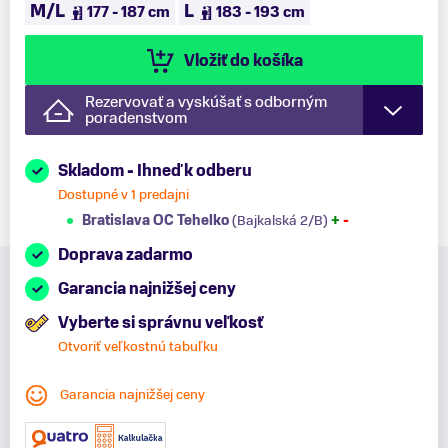
M/L
L
177 - 187 cm
183 - 193 cm
Vložiť do košíka
Rezervovať a vyskúšať s odborným
poradenstvom
Skladom - Ihneď k odberu
Dostupné v 1 predajni
Bratislava OC Tehelko
(Bajkalská 2/B)
+
-
Doprava zadarmo
Garancia najnižšej ceny
Vyberte si správnu veľkosť
Otvoriť veľkostnú tabuľku
Garancia najnižšej ceny