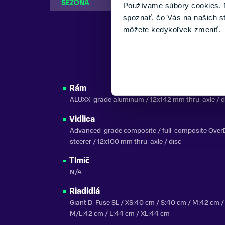
SEZÓNA
2026
Používame súbory cookies. N
spoznať, čo Vás na našich s
môžete kedykoľvek zmeniť.
Rám
ALUXX-grade aluminum / 12x142 mm thru-axle / d
Vidlica
Advanced-grade composite / full-composite Over
steerer / 12x100 mm thru-axle / disc
Tlmič
N/A
Riadidlá
Giant D-Fuse SL / XS:40 cm / S:40 cm / M:42 cm /
M/L:42 cm / L:44 cm / XL:44 cm