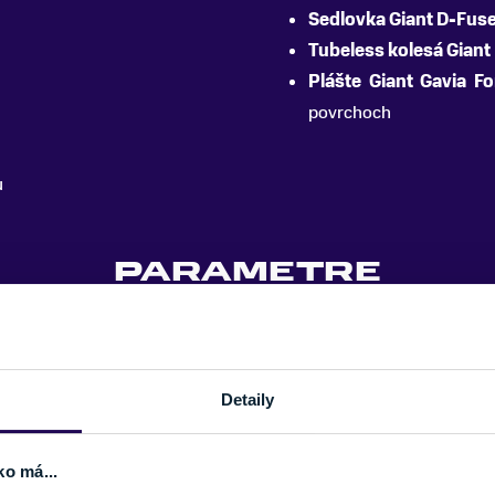
Sedlovka Giant D-Fus
Tubeless kolesá Giant
Plášte Giant Gavia 
povrchoch
u
PARAMETRE
VEĽKOSŤ KOLIES
ODPRUŽENIE
Detaily
MATERIÁL RÁMU
ou
NOSNOSŤ
ko má...