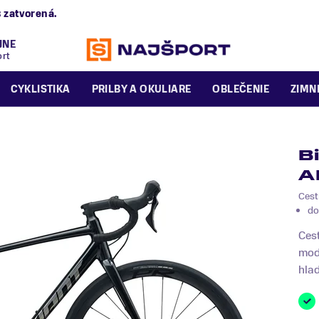
alská 2/B
zatvorená.
JNE
ort
CYKLISTIKA
PRILBY A OKULIARE
OBLEČENIE
ZIMN
B
A
Cest
do
Cest
mode
hla