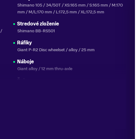
Shimano 105 / 34/50T / XS:165 mm / S:165 mm / M:170
mm / M/L:170 mm / L:172,5 mm / XL:172,5 mm
Stredové zloženie
 /
Shimano BB-RS501
Ráfiky
Giant P-R2 Disc wheelset / alloy / 25 mm
Náboje
Giant alloy / 12 mm thru-axle
Špice
Sapim
Pneumatiky
Giant Gavia Fondo 2 / tubeless / 700x32c (34 mm)
Doplnky
Fender mount / tubeless prepared / max. 38 mm plášte
Maximálna šírka pneumatík