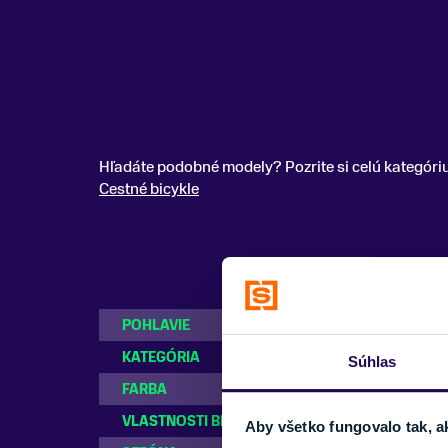
Hľadáte podobné modely? Pozrite si celú kategóri
Cestné bicykle
POHLAVIE
Dámske
,
Pánske
KATEGÓRIA
Cestné bicykle
Súhlas
FARBA
Čierna
VLASTNOSTI BICYKLA
s prehadzovačk
Aby všetko fungovalo tak, a