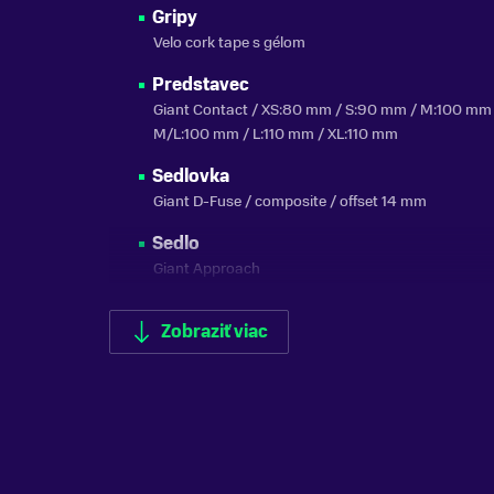
Gripy
Velo cork tape s gélom
Predstavec
Giant Contact / XS:80 mm / S:90 mm / M:100 mm
M/L:100 mm / L:110 mm / XL:110 mm
Sedlovka
Giant D-Fuse / composite / offset 14 mm
Sedlo
Giant Approach
Radenie
Zobraziť viac
Shimano 105
Prešmykač
Shimano 105
Prehadzovačka
Shimano 105 GS