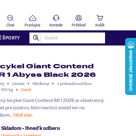
Predajňa
T
Chat
Predajne
Kontakt
Prihlásiť
Košík
É ŠPORTY
icykel Giant Contend
R 1 Abyss Black 2026
ný
Unisex
Hliníkový
s prehadzovačkou
 150 kg
Giant
ný bicykel Giant Contend AR 1 2026 je všestranný
l pre jazdcov, ktorí nechcú zostať len na
dkom...
čitať viac
Skladom - Ihneď k odberu
Dostupné v 1 predajni