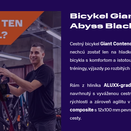
Bicykel Gia
Abyss Blac
Cestný bicykel
Giant Conten
nechcú zostať len na hladk
bicykla s komfortom a istoto
tréningy, výjazdy po rozbitých 
Rám z hliníka
ALUXX-gra
navrhnutý s vyváženou cestn
rýchlosti a zároveň agilitu 
composite
s 12x100 mm pevno
cesty.