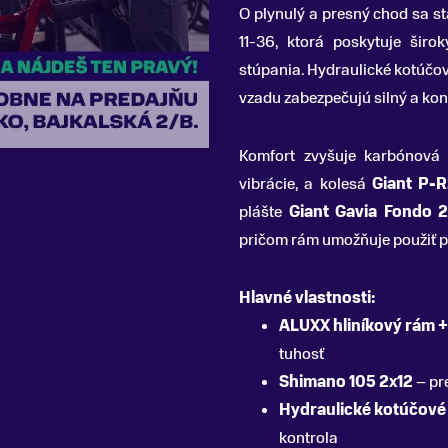
O plynulý a presný chod sa 
11-36, ktorá poskytuje šir
stúpania. Hydraulické kotúčo
vzadu zabezpečujú silný a kon
Komfort zvyšuje karbónová
vibrácie, a kolesá
Giant P-R
plášte
Giant Gavia Fondo 
pričom rám umožňuje použiť p
Hlavné vlastnosti:
ALUXX hliníkový rám +
tuhosť
Shimano 105 2x12
– pr
Hydraulické kotúčové
kontrola