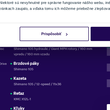
ZNAČKA
iektoré sú nevyhnutné pre správne fungovanie nášho webu, in
tránkach zaujalo, a vďaka tomu ich môžeme priebežne zlepšova
DETAIL
Prispôsobiť
Brzdy
isc
Shimano 105 hydraulic / Giant MPH rotory / 160 mm
vpredu / 160 mm vzadu
Brzdové páky
Drive
Shimano 105
Kazeta
Shimano 105 / 12-speed / 11x36
Reťaz
KMC X12L-1
Kľuky