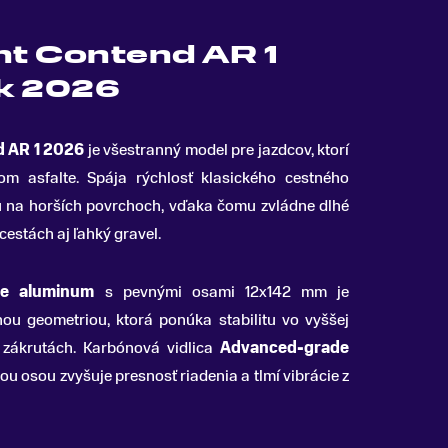
nt Contend AR 1
k 2026
d AR 1 2026
je všestranný model pre jazdcov, ktorí
om asfalte
.
Spája rýchlosť klasického cestného
u na horších povrchoch, vďaka čomu zvládne dlhé
cestách aj ľahký gravel.
de aluminum
s pevnými osami 12x142 mm je
ou geometriou, ktorá ponúka stabilitu vo vyššej
v zákrutách. Karbónová vidlica
Advanced-grade
u osou zvyšuje presnosť riadenia a tlmí vibrácie z