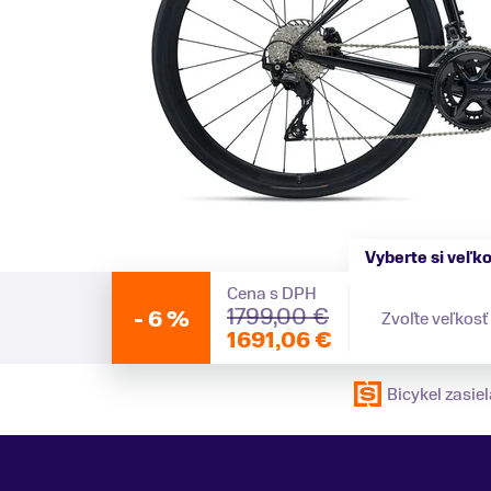
Vyberte si veľk
Cena s DPH
1799,00 €
-
6 %
Zvoľte veľkosť
1691,06 €
Bicykel zasi