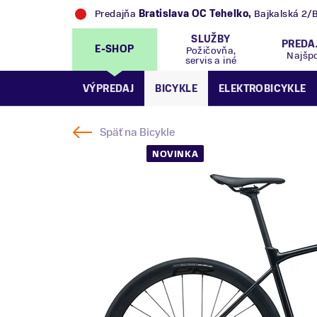
Predajňa
Trek Flagship Store Bratislava
,
Bajk
SLUŽBY
PREDA
E-SHOP
Požičovňa,
Najšp
servis a iné
VÝPREDAJ
BICYKLE
ELEKTROBICYKLE
Späť na
Bicykle
NOVINKA