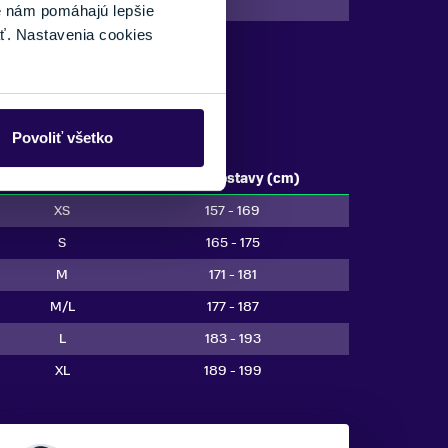
Giant
é nám pomáhajú lepšie
ť. Nastavenia cookies
Povoliť všetko
Veľkosť bicykla
Výška postavy (cm)
XS
157 - 169
S
165 - 175
M
171 - 181
M/L
177 - 187
L
183 - 193
XL
189 - 199