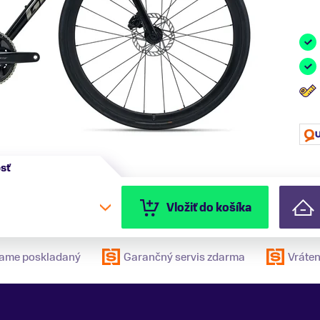
osť
Vložiť do košíka
elame poskladaný
Garančný servis zdarma
Vráten