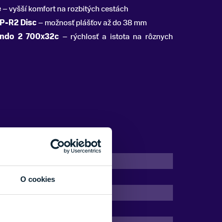
e
– vyšší komfort na rozbitých cestách
 P-R2 Disc
– možnosť plášťov až do 38 mm
Fondo 2 700x32c
– rýchlosť a istota na rôznych
28"
Bez odpruženia
O cookies
Hliník
do 150 kg