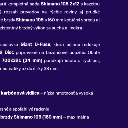
stará kompletná sada
Shimano 105 2x12
s kazetou
oký rozsah prevodov na rýchle roviny aj prudké
vé brzdy
Shimano 105
s 160 mm kotúčmi vpredu aj
zistentný brzdný výkon za sucha aj mokra.
 sedlovka
Giant D-Fuse
, ktorá účinne redukuje
2 Disc
pripravené na bezdušové použitie. Obuté
2 700x32c (34 mm)
ponúkajú istotu a rýchlosť,
neumatiky až do šírky 38 mm.
 karbónová vidlica
– nízka hmotnosť a vysoká
esné a spoľahlivé radenie
 brzdy Shimano 105 (160 mm)
– maximálna