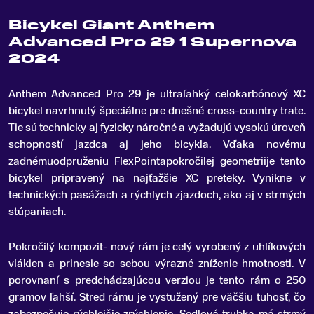
Bicykel Giant Anthem
Advanced Pro 29 1 Supernova
2024
Anthem Advanced Pro 29 je ultraľahký celokarbónový XC
bicykel navrhnutý špeciálne pre dnešné cross-country trate
.
Tie sú technicky aj fyzicky náročné a vyžadujú vysokú úroveň
schopností jazdca aj jeho bicykla. Vďaka novému
zadnémuodpruženiu FlexPointapokročilej geometriije tento
bicykel pripravený na najťažšie XC preteky. Vynikne v
technických pasážach a rýchlych zjazdoch, ako aj v strmých
stúpaniach.
Pokročilý kompozit- nový rám je celý vyrobený z uhlíkových
vlákien a prinesie so sebou výrazné zníženie hmotnosti. V
porovnaní s predchádzajúcou verziou je tento rám o 250
gramov ľahší. Stred rámu je vystužený pre väčšiu tuhosť, čo