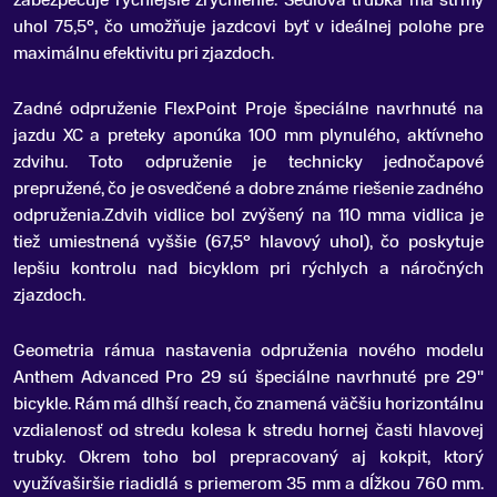
zabezpečuje rýchlejšie zrýchlenie. Sedlová trubka má strmý
uhol 75,5°, čo umožňuje jazdcovi byť v ideálnej polohe pre
maximálnu efektivitu pri zjazdoch.
Zadné odpruženie FlexPoint Proje špeciálne navrhnuté na
jazdu XC a preteky aponúka 100 mm plynulého, aktívneho
zdvihu. Toto odpruženie je technicky jednočapové
prepružené, čo je osvedčené a dobre známe riešenie zadného
odpruženia.Zdvih vidlice bol zvýšený na 110 mma vidlica je
tiež umiestnená vyššie (67,5° hlavový uhol), čo poskytuje
lepšiu kontrolu nad bicyklom pri rýchlych a náročných
zjazdoch.
Geometria rámua nastavenia odpruženia nového modelu
Anthem Advanced Pro 29 sú špeciálne navrhnuté pre 29"
bicykle. Rám má dlhší reach, čo znamená väčšiu horizontálnu
vzdialenosť od stredu kolesa k stredu hornej časti hlavovej
trubky. Okrem toho bol prepracovaný aj kokpit, ktorý
využívaširšie riadidlá s priemerom 35 mm a dĺžkou 760 mm.