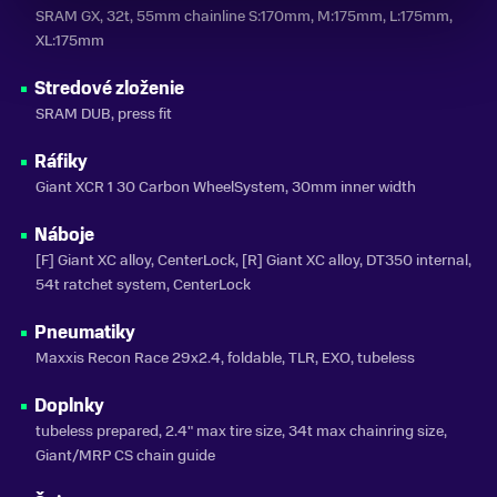
SRAM GX, 32t, 55mm chainline S:170mm, M:175mm, L:175mm,
XL:175mm
Stredové zloženie
SRAM DUB, press fit
Ráfiky
Giant XCR 1 30 Carbon WheelSystem, 30mm inner width
Náboje
[F] Giant XC alloy, CenterLock, [R] Giant XC alloy, DT350 internal,
54t ratchet system, CenterLock
Pneumatiky
Maxxis Recon Race 29x2.4, foldable, TLR, EXO, tubeless
Doplnky
tubeless prepared, 2.4" max tire size, 34t max chainring size,
Giant/MRP CS chain guide