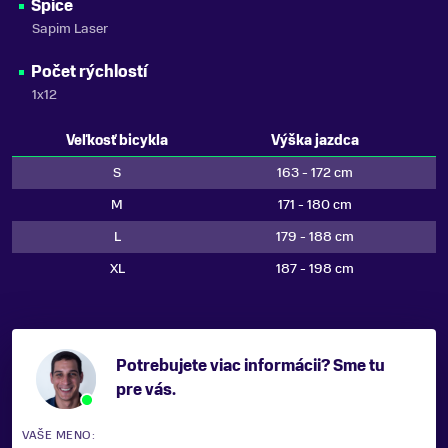
Špice
Sapim Laser
Počet rýchlostí
1x12
Veľkosť bicykla
Výška jazdca
S
163 - 172 cm
M
171 - 180 cm
L
179 - 188 cm
XL
187 - 198 cm
Potrebujete viac informácii? Sme tu
pre vás.
VAŠE MENO: