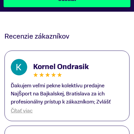
Recenzie zákazníkov
Kornel Ondrasik
Ďakujem veľmi pekne kolektívu predajne
NajŠport na Bajkalskej, Bratislava za ich
profesionálny prístup k zákazníkom; Zvlášť
ďakujem špecialistovi Martinovi Gunišovi za
Čítať viac
jeho odbornú pomoc pri kúpe nových lyží a
lyžiarskej obuvi, ako aj prilby.. všetko značka