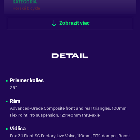
KATEGÓRIA
Horské bicykle
ODPRUŽENIE
Zobraziť viac
Celoodpružené
FARBA
Biela
DETAIL
MATERIÁL RÁMU
Karbón
VLASTNOSTI BICYKLA
Priemer kolies
s prehadzovačkou
29"
NOSNOSŤ
Rám
do 150 kg
Advanced-Grade Composite front and rear triangles, 100mm
SEZÓNA
FlexPoint Pro suspension, 12x148mm thru-axle
2024
Vidlica
ZNAČKA
Fox 34 Float SC Factory Live Valve, 110mm, FIT4 damper, Boost
Giant