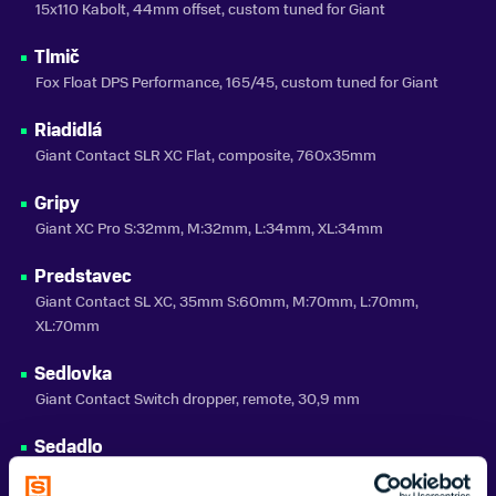
15x110 Kabolt, 44mm offset, custom tuned for Giant
Zobraziť menej
Tlmič
Fox Float DPS Performance, 165/45, custom tuned for Giant
Riadidlá
Giant Contact SLR XC Flat, composite, 760x35mm
Gripy
Giant XC Pro S:32mm, M:32mm, L:34mm, XL:34mm
Predstavec
Giant Contact SL XC, 35mm S:60mm, M:70mm, L:70mm,
XL:70mm
Sedlovka
Giant Contact Switch dropper, remote, 30,9 mm
Sedadlo
Fi'zi:k Antares R5 with K:ium rails