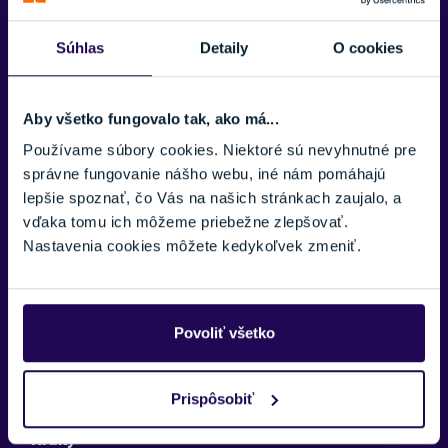
Radenie
SRAM GX Eagle, 1x12
Súhlas
Detaily
O cookies
Prehadzovačka
SRAM GX Eagle
Aby všetko fungovalo tak, ako má...
Používame súbory cookies. Niektoré sú nevyhnutné pre
Brzdy
správne fungovanie nášho webu, iné nám pomáhajú
Shimano Deore XT BR-M8100, hydraulic, Shimano RT-64 rotors
[F]180mm, [R]160mm
lepšie spoznať, čo Vás na našich stránkach zaujalo, a
vďaka tomu ich môžeme priebežne zlepšovať.
Brzdové páky
Nastavenia cookies môžete kedykoľvek zmeniť.
Shimano Deore XT BL-M8100
Kazeta
SRAM GX, 10x52
Povoliť všetko
Reťaz
SRAM GX
Prispôsobiť
Kľuky