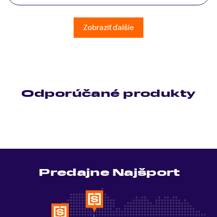
patrične vysvetlil do detailov a lajckou rečou. Na
všetky moje otázky odpovedal bez zaváhania.
Ešte raz ďakujem.
Zobraziť ďalšie
Odporúčané produkty
Predajne Najšport