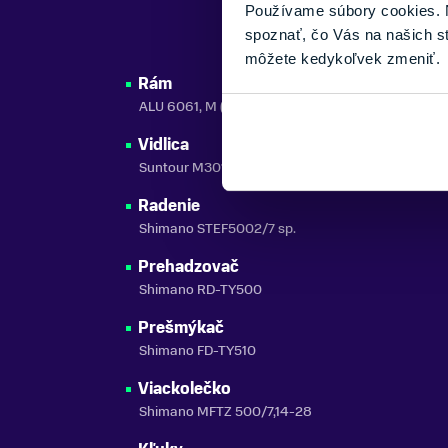
Používame súbory cookies. N
spoznať, čo Vás na našich s
môžete kedykoľvek zmeniť.
Rám
ALU 6061, M (17"), L (19"), XL (21")
Vidlica
Suntour M3010, 700C
Radenie
Shimano STEF5002/7 sp.
Prehadzovač
Shimano RD-TY500
Prešmýkač
Shimano FD-TY510
Viackolečko
Shimano MFTZ 500/7,14-28