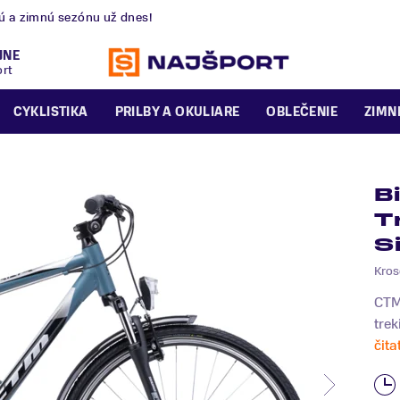
nú a zimnú sezónu už dnes!
JNE
ort
CYKLISTIKA
PRILBY A OKULIARE
OBLEČENIE
ZIMN
B
T
S
Kros
CTM 
trek
čita