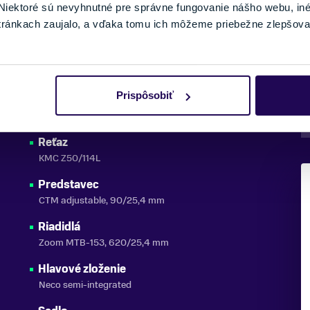
DETAIL
iektoré sú nevyhnutné pre správne fungovanie nášho webu, in
tránkach zaujalo, a vďaka tomu ich môžeme priebežne zlepšova
Oska
NECO 122,5mm
Prispôsobiť
Pedále
SP 877
Reťaz
KMC Z50/114L
Predstavec
CTM adjustable, 90/25,4 mm
Riadidlá
Zoom MTB-153, 620/25,4 mm
Hlavové zloženie
Neco semi-integrated