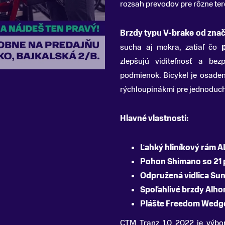
rozsah prevodov pre rôzne ter
Brzdy typu V-brake od zna
sucha aj mokra, zatiaľ čo
zlepšujú viditeľnosť a be
podmienok. Bicykel je osade
rýchloupinákmi pre jednoduch
Hlavné vlastnosti:
Ľahký hliníkový rám 
Pohon Shimano so 21 
Odpružená vidlica Su
Spoľahlivé brzdy Alh
Plášte Freedom Wedge
CTM Tranz 1.0 2022 je výbor