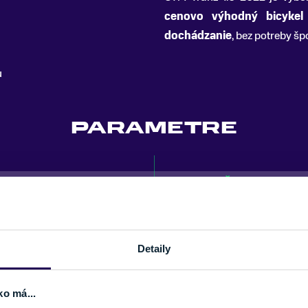
cenovo výhodný bicykel 
dochádzanie
, bez potreby šp
u
PARAMETRE
VEĽKOSŤ KOLIES
ODPRUŽENIE
MATERIÁL RÁMU
ZNAČKA
Detaily
ko má...