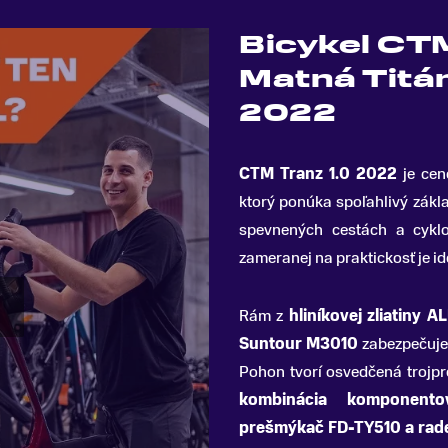
Bicykel CTM
Matná Titán
2022
CTM Tranz 1
.
0 2022
je cen
ktorý ponúka spoľahlivý zákl
spevnených cestách a cyklo
zameranej na praktickosť je id
Rám z
hliníkovej zliatiny A
Suntour M3010
zabezpečuje 
Pohon tvorí osvedčená trojp
kombinácia komponent
prešmýkač FD-TY510 a ra