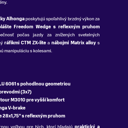
ény.
čky Alhonga
poskytujú spoľahlivý brzdný výkon za
plášte Freedom Wedge s reflexným pruhom
zpečnosť počas jazdy za znížených svetelných
ný
ráfikmi CTM ZX-lite
a
nábojmi Matrix alloy
s
ú manipuláciu s kolesami.
ALU 6061 s pohodlnou geometriou
prevodmi (3x7)
ntour M3010 pre vyšší komfort
onga V-brake
 28x1,75" s reflexným pruhom
nou voľbou pre tých, ktorí hľadajú
praktický a