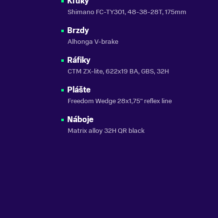
Kľuky
Shimano FC-TY301, 48-38-28T, 175mm
Brzdy
Alhonga V-brake
Ráfiky
CTM ZX-lite, 622x19 BA, GBS, 32H
Plášte
Freedom Wedge 28x1,75" reflex line
Náboje
Matrix alloy 32H QR black