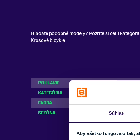
Hľadáte podobné modely? Pozrite si celú kategóri
Krosové bicykle
POHLAVIE
Pánske
KATEGÓRIA
Krosové bicykle
FARBA
Čierna, Modrá
SEZÓNA
2022
Súhlas
Aby všetko fungovalo tak, a