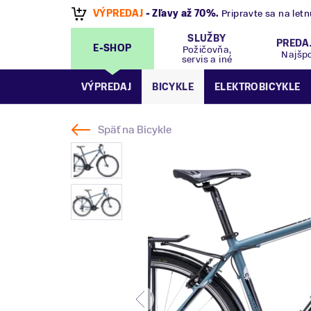
VÝPREDAJ
- Zľavy až 70%
.
Pripravte sa na let
SLUŽBY
PREDA
E-SHOP
Požičovňa,
Najšp
servis a iné
VÝPREDAJ
BICYKLE
ELEKTROBICYKLE
Späť na
Bicykle