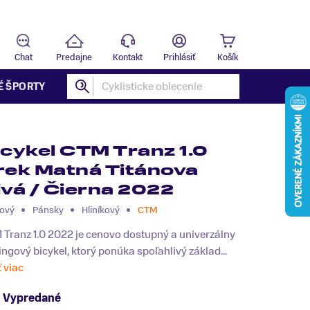
Predajňa
B
Chat
Predajne
Kontakt
Prihlásiť
Košík
É ŠPORTY
icykel CTM Tranz 1.0
rek Matná Titánova
ivá / Čierna 2022
ový
Pánsky
Hliníkový
CTM
Tranz 1.0 2022 je cenovo dostupný a univerzálny
ingový bicykel, ktorý ponúka spoľahlivý základ...
ť viac
Vypredané