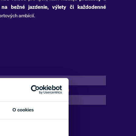
na bežné jazdenie, výlety či každodenné
ortových ambícií.
28"
Predné odpruženie (Hardtail)
Hliník
CTM
O cookies