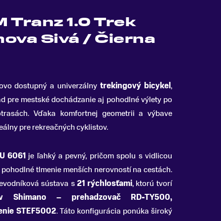
 Tranz 1.0 Trek
ova Sivá / Čierna
ovo dostupný a univerzálny
trekingový bicykel
,
ad pre mestské dochádzanie aj pohodlné výlety po
trasách. Vďaka komfortnej geometrii a výbave
eálny pre rekreačných cyklistov.
LU 6061
je ľahký a pevný, pričom spolu s vidlicou
pohodlné tlmenie menších nerovností na cestách.
revodníková sústava s
21 rýchlosťami
, ktorú tvorí
ov Shimano – prehadzovač RD-TY500,
denie STEF5002
. Táto konfigurácia ponúka široký