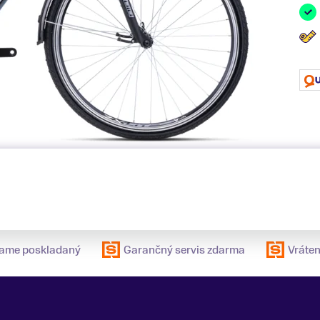
elame poskladaný
Garančný servis zdarma
Vráten