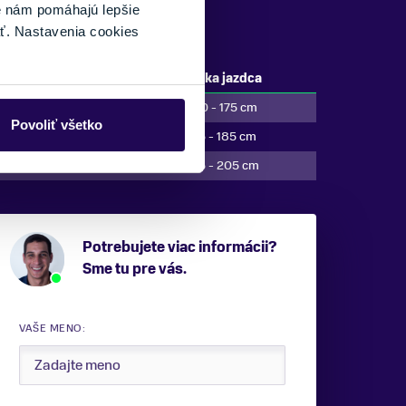
é nám pomáhajú lepšie
ť. Nastavenia cookies
Veľkosť bicykla
Výška jazdca
M
160 - 175 cm
Povoliť všetko
L
175 - 185 cm
XL
185 - 205 cm
Potrebujete viac informácii?
Sme tu pre vás.
VAŠE MENO: