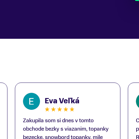
Eva Veľká
Zakupila som si dnes v tomto
C
obchode bezky s viazanim, topanky
p
bezecke, snowbord topanky, mile
R