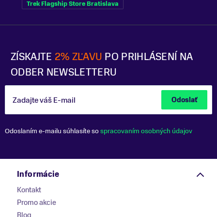
Trek Flagship Store Bratislava
ZÍSKAJTE
2% ZĽAVU
PO PRIHLÁSENÍ NA
ODBER NEWSLETTERU
Zadajte váš E-mail
Odoslať
Odoslaním e-mailu súhlasíte so
spracovaním osobných údajov
Informácie
Kontakt
Promo akcie
Blog