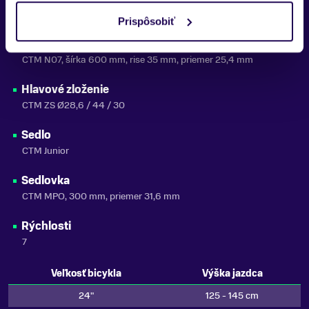
CTM 7213, 40 mm, priemer 25,4 mm
Prispôsobiť
Riadidlá
CTM N07, šírka 600 mm, rise 35 mm, priemer 25,4 mm
Hlavové zloženie
CTM ZS Ø28,6 / 44 / 30
Sedlo
CTM Junior
Sedlovka
CTM MPO, 300 mm, priemer 31,6 mm
Rýchlosti
7
Veľkosť bicykla
Výška jazdca
24"
125 - 145 cm