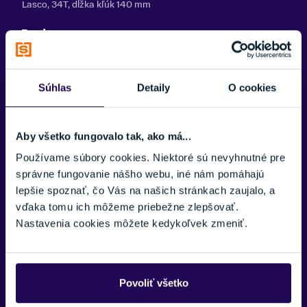
Lasco, 34T, dĺžka kľúk 140 mm
Brzdy
Tektro V-brake
Ráfiky
Súhlas
Detaily
O cookies
CTM HLQ-16, 507×21, 32H
Plášte
Aby všetko fungovalo tak, ako má...
W-Tyres 24×1,95", 30 TPI, skinwall
Používame súbory cookies. Niektoré sú nevyhnutné pre
Náboje
správne fungovanie nášho webu, iné nám pomáhajú
CTM alloy, 32H
lepšie spoznať, čo Vás na našich stránkach zaujalo, a
vďaka tomu ich môžeme priebežne zlepšovať.
Pedále
Nastavenia cookies môžete kedykoľvek zmeniť.
VPE 229
Reťaz
KMC Z33
Povoliť všetko
Predstavec