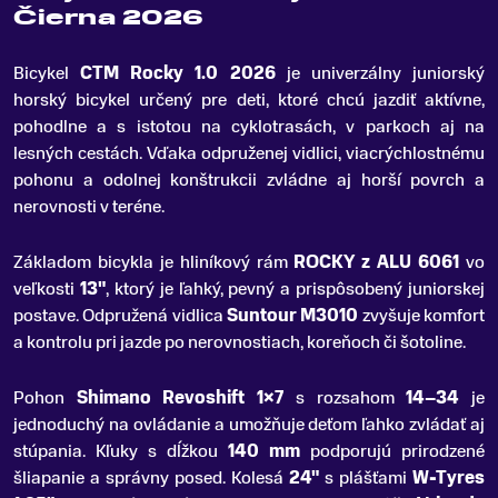
Čierna 2026
Bicykel
CTM Rocky 1
.
0 2026
je univerzálny juniorský
horský bicykel určený pre deti, ktoré chcú jazdiť aktívne,
pohodlne a s istotou na cyklotrasách, v parkoch aj na
lesných cestách. Vďaka odpruženej vidlici, viacrýchlostnému
pohonu a odolnej konštrukcii zvládne aj horší povrch a
nerovnosti v teréne.
Základom bicykla je hliníkový rám
ROCKY z ALU 6061
vo
veľkosti
13"
, ktorý je ľahký, pevný a prispôsobený juniorskej
postave. Odpružená vidlica
Suntour M3010
zvyšuje komfort
a kontrolu pri jazde po nerovnostiach, koreňoch či šotoline.
Pohon
Shimano Revoshift 1×7
s rozsahom
14–34
je
jednoduchý na ovládanie a umožňuje deťom ľahko zvládať aj
stúpania. Kľuky s dĺžkou
140 mm
podporujú prirodzené
šliapanie a správny posed. Kolesá
24"
s plášťami
W-Tyres