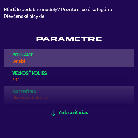
Hľadáte podobné modely? Pozrite si celú kategóriu
Dievčenské bicykle
PARAMETRE
POHLAVIE
Detské
VEĽKOSŤ KOLIES
24"
KATEGÓRIA
Dievčenské bicykle
ODPRUŽENIE
Zobraziť viac
Predné odpruženie (Hardtail)
FARBA
Čierna