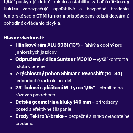
1,95"
poskytujú dobrú trakciu a stabilitu, zatiaľ čo
V-brzdy
Tektro
zabezpečujú spoľahlivé a bezpečné brzdenie.
Juniorské sedlo
CTM Junior
a prispôsobený kokpit dotvárajú
pohodlné ovládanie bicykla.
Hlavné vlastnosti:
Hliníkový rám ALU 6061 (13")
– ľahký a odolný pre
juniorských jazdcov
Odpružená vidlica Suntour M3010
– vyšší komfort a
istota v teréne
7-rýchlostný pohon Shimano Revoshift (14–34)
–
jednoduché radenie pre deti
24" kolesá s plášťami W-Tyres 1,95"
– stabilita na
rôznych povrchoch
Detská geometria a kľuky 140 mm
– prirodzený
posed a efektívne šliapanie
Brzdy Tektro V-brake
– bezpečné a ľahko ovládateľné
brzdenie