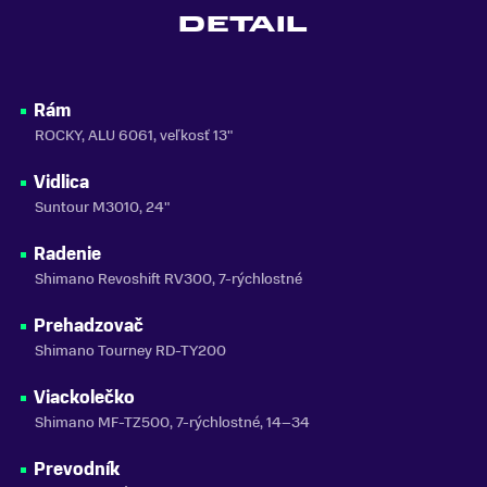
DETAIL
MATERIÁL RÁMU
Hliník
SEZÓNA
Rám
2026
ROCKY, ALU 6061, veľkosť 13"
ZNAČKA
Vidlica
CTM
Suntour M3010, 24"
Zobraziť menej
Radenie
Shimano Revoshift RV300, 7-rýchlostné
Prehadzovač
Shimano Tourney RD-TY200
Viackolečko
Shimano MF-TZ500, 7-rýchlostné, 14–34
Prevodník