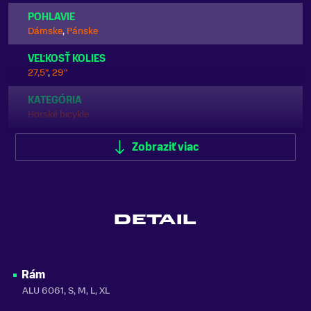
POHLAVIE
Dámske
,
Pánske
VEĽKOSŤ KOLIES
27,5"
,
29"
KATEGÓRIA
Horské bicykle
ODPRUŽENIE
Zobraziť viac
Predné odpruženie (Hardtail)
FARBA
Čierna
DETAIL
MATERIÁL RÁMU
Hliník
VLASTNOSTI BICYKLA
Rám
s prehadzovačkou
ALU 6061, S, M, L, XL
NOSNOSŤ