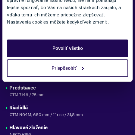
správne fungovanie nášho webu, iné nám pomáhajú
lepšie spoznať, čo Vás na našich stránkach zaujalo, a
Plášte
vďaka tomu ich môžeme priebežne zlepšovať.
27,5/29×2,20" PHANTOM
Nastavenia cookies môžete kedykoľvek zmeniť.
Náboje
CTM alloy center-lock, 32H, QR, black
Pedále
Povoliť všetko
FP-873ZU
Reťaz
Prispôsobiť
KMC Z8.3
Predstavec
CTM 7146 / 75 mm
Riadidlá
CTM N04M, 680 mm / 1" rise / 31,8 mm
Hlavové zloženie
NECO H156