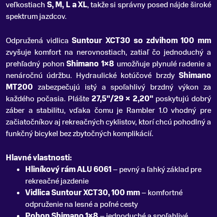
veľkostiach
S, M, L a XL
, takže si správny posed nájde široké
spektrum jazdcov.
Odpružená vidlica
Suntour XCT30 so zdvihom 100 mm
zvyšuje komfort na nerovnostiach, zatiaľ čo jednoduchý a
prehľadný pohon
Shimano 1×8
umožňuje plynulé radenie a
nenáročnú údržbu. Hydraulické kotúčové brzdy
Shimano
MT200
zabezpečujú istý a spoľahlivý brzdný výkon za
každého počasia. Plášte
27,5"/29 × 2,20"
poskytujú dobrý
záber a stabilitu, vďaka čomu je Rambler 1.0 vhodný pre
začiatočníkov aj rekreačných cyklistov, ktorí chcú pohodlný a
funkčný bicykel bez zbytočných komplikácií.
Hlavné vlastnosti:
Hliníkový rám ALU 6061
– pevný a ľahký základ pre
rekreačné jazdenie
Vidlica Suntour XCT30, 100 mm
– komfortné
odpruženie na lesné a poľné cesty
Pohon Shimano 1×8
– jednoduché a spoľahlivé