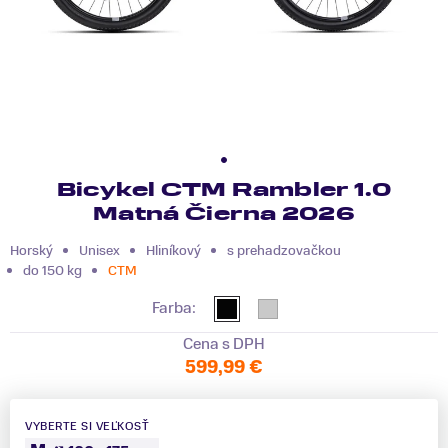
Bicykel CTM Rambler 1.0
Matná Čierna 2026
Horský
Unisex
Hliníkový
s prehadzovačkou
do 150 kg
CTM
Farba:
Cena s DPH
599,99 €
VYBERTE SI VEĽKOSŤ