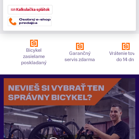
Kalkulačka splátok
Bicykel
Garančný
Vrátenie tova
zasielame
servis zdarma
do 14 dní
poskladaný