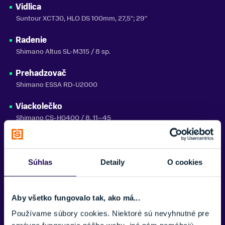
Vidlica
do 150 kg
Suntour XCT30, HLO DS 100mm, 27,5"; 29"
SEZÓNA
2026
Radenie
Shimano Altus SL-M315 / 8 sp.
ZNAČKA
CTM
Prehadzovač
Shimano ESSA RD-U2000
Zobraziť menej
Viackolečko
Shimano CS-HG400 / 8, 11–45
Kľuky
Shimano FC-UT400, 32T, 175 mm
Súhlas
Detaily
O cookies
Brzdy
Shimano MT200 / SMRT10
Aby všetko fungovalo tak, ako má...
Ráfiky
Používame súbory cookies. Niektoré sú nevyhnutné pre
CTM GA18, 584×21, 32H