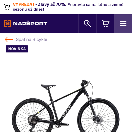
VÝPREDAJ
- Zľavy až 70%
.
Pripravte sa na letnú a zimnú
sezónu už dnes!
Späť na
Bicykle
NOVINKA