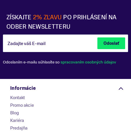
ZÍSKAJTE
2% ZĽAVU
PO PRIHLÁSENÍ NA
ODBER NEWSLETTERU
Zadajte váš E-mail
Odoslať
Odoslaním e-mailu súhlasíte so
spracovaním osobných údajov
Informácie
Kontakt
Promo akcie
Blog
Kariéra
Predajňa