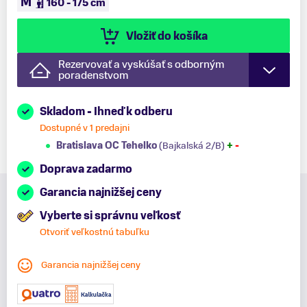
M
160 - 175 cm
Vložiť do košíka
Rezervovať a vyskúšať s odborným
poradenstvom
Skladom - Ihneď k odberu
Dostupné v 1 predajni
Bratislava OC Tehelko
(Bajkalská 2/B)
+
-
Doprava zadarmo
Garancia najnižšej ceny
Vyberte si správnu veľkosť
Otvoriť veľkostnú tabuľku
Garancia najnižšej ceny