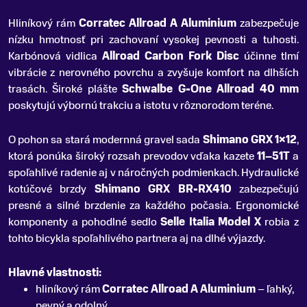
Hliníkový rám
Corratec Allroad A Aluminium
zabezpečuje
nízku hmotnosť pri zachovaní vysokej pevnosti a tuhosti.
Karbónová vidlica
Allroad Carbon Fork Disc
účinne tlmí
vibrácie z nerovného povrchu a zvyšuje komfort na dlhších
trasách. Široké plášte
Schwalbe G-One Allroad 40 mm
poskytujú výbornú trakciu a istotu v rôznorodom teréne.
O pohon sa stará modernná gravel sada
Shimano GRX 1×12
,
ktorá ponúka široký rozsah prevodov vďaka kazete
11–51T
a
spoľahlivé radenie aj v náročných podmienkach. Hydraulické
kotúčové brzdy
Shimano GRX BR-RX410
zabezpečujú
presné a silné brzdenie za každého počasia. Ergonomické
komponenty a pohodlné sedlo
Selle Italia Model X
robia z
tohto bicykla spoľahlivého partnera aj na dlhé výjazdy.
Hlavné vlastnosti:
hliníkový rám
Corratec Allroad A Aluminium
– ľahký,
pevný a odolný