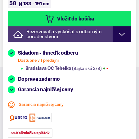
58
183 - 191 cm
Vložiť do košíka
Rezervovať a vyskúšať s odborným
poradenstvom
Skladom - Ihneď k odberu
Dostupné v 1 predajni
Bratislava OC Tehelko
(Bajkalská 2/B)
+
-
Doprava zadarmo
Garancia najnižšej ceny
Garancia najnižšej ceny
Kalkulačka splátok