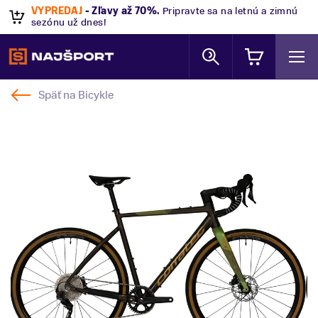
VÝPREDAJ
- Zľavy až 70%
.
Pripravte sa na letnú a zimnú
sezónu už dnes!
Späť na
Bicykle