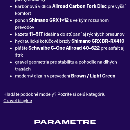
karbónová vidlica
Allroad Carbon Fork Disc
pre vyšší
komfort
pohon
Shimano GRX 1×12
s veľkým rozsahom
prevodov
kazeta
11–51T
ideálna do stúpaní aj rýchlych presunov
hydraulické kotúčové brzdy
Shimano GRX BR-RX410
plášte
Schwalbe G-One Allroad 40-622
pre asfalt aj
štrk
gravel geometria pre stabilitu a pohodlie na dlhých
trasách
moderný dizajn v prevedení
Brown / Light Green
Hľadáte podobné modely? Pozrite si celú kategóriu
Gravel bicykle
PARAMETRE