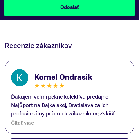
Recenzie zákazníkov
Kornel Ondrasik
Ďakujem veľmi pekne kolektívu predajne
NajŠport na Bajkalskej, Bratislava za ich
profesionálny prístup k zákazníkom; Zvlášť
ďakujem špecialistovi Martinovi Gunišovi za
Čítať viac
jeho odbornú pomoc pri kúpe nových lyží a
lyžiarskej obuvi, ako aj prilby.. všetko značka