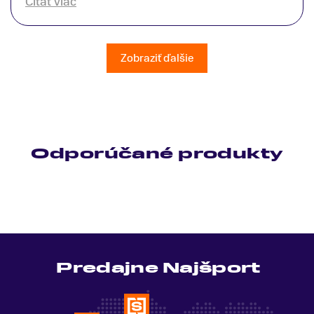
Čítať viac
patrične vysvetlil do detailov a lajckou rečou. Na
všetky moje otázky odpovedal bez zaváhania.
Ešte raz ďakujem.
Zobraziť ďalšie
Odporúčané produkty
Predajne Najšport