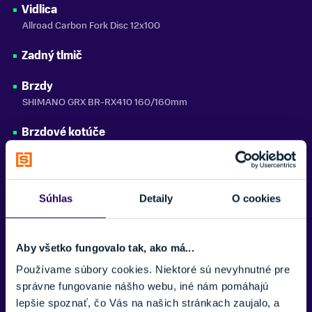
Vidlica
do 150 kg
Allroad Carbon Fork Disc 12x100
SEZÓNA
2025
Zadný tlmič
ZNAČKA
Brzdy
Corratec
SHIMANO GRX BR-RX410 160/160mm
Zobraziť menej
Brzdové kotúče
160/160mm
Kľučky
SHIMANO FC-RX610 GRX 172.5MM 40T
Súhlas
Detaily
O cookies
Radenie
Mechanické
Aby všetko fungovalo tak, ako má...
Radenie
Používame súbory cookies. Niektoré sú nevyhnutné pre
SHIMANO GRX ST-RX610 12-SPEED
správne fungovanie nášho webu, iné nám pomáhajú
lepšie spoznať, čo Vás na našich stránkach zaujalo, a