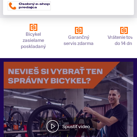
Bicykel
Garančný
Vrátenie tova
zasielame
servis zdarma
do 14 dní
poskladaný
Spustiť video