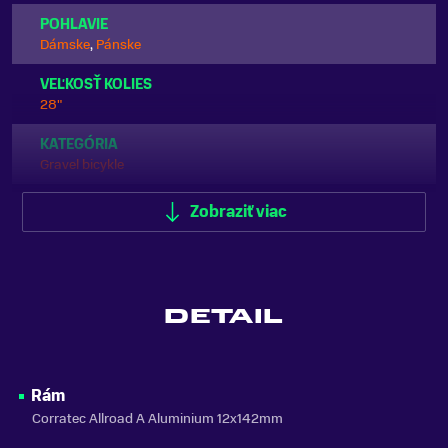
POHLAVIE
Dámske
,
Pánske
VEĽKOSŤ KOLIES
28"
KATEGÓRIA
Gravel bicykle
ODPRUŽENIE
Zobraziť viac
Bez odpruženia
FARBA
Čierna
DETAIL
MATERIÁL RÁMU
Hliník
VLASTNOSTI BICYKLA
Rám
s prehadzovačkou
Corratec Allroad A Aluminium 12x142mm
NOSNOSŤ