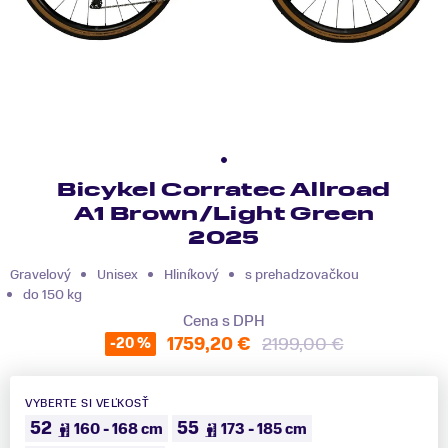
Bicykel Corratec Allroad
A1 Brown/Light Green
2025
Gravelový
Unisex
Hliníkový
s prehadzovačkou
do 150 kg
Cena s DPH
1759,20 €
2199,00 €
-20 %
VYBERTE SI VEĽKOSŤ
52
55
160 - 168 cm
173 - 185 cm