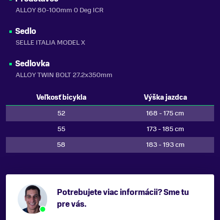
ALLOY 80-100mm 0 Deg ICR
Sedlo
SELLE ITALIA MODEL X
Sedlovka
ALLOY TWIN BOLT 27.2x350mm
Veľkosť bicykla
Výška jazdca
52
168 - 175 cm
55
173 - 185 cm
58
183 - 193 cm
Potrebujete viac informácii? Sme tu
pre vás.