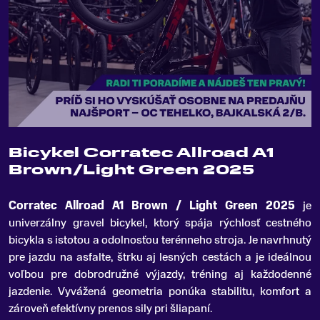
Bicykel Corratec Allroad A1
Brown/Light Green 2025
Corratec Allroad A1 Brown / Light Green 2025
je
univerzálny gravel bicykel, ktorý spája rýchlosť cestného
bicykla s istotou a odolnosťou terénneho stroja
.
Je navrhnutý
pre jazdu na asfalte, štrku aj lesných cestách a je ideálnou
voľbou pre dobrodružné výjazdy, tréning aj každodenné
jazdenie. Vyvážená geometria ponúka stabilitu, komfort a
zároveň efektívny prenos sily pri šliapaní.