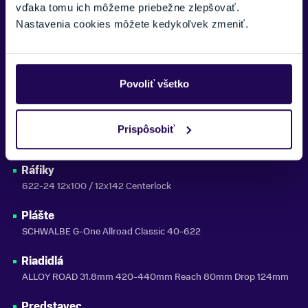
Prehadzovačka
vďaka tomu ich môžeme priebežne zlepšovať.
SHIMANO RD-RX822 GRX 12-SPEED
Nastavenia cookies môžete kedykoľvek zmeniť.
Prešmykač
Kazeta
Povoliť všetko
SHIMANOCS-M6100 DEORE 12-SPEED 11-51T BULK
Reťaz
Prispôsobiť
KMC X12
Ráfiky
622-24 12x100 / 12x142 Centerlock
Plášte
SCHWALBE G-One Allroad Classic 40-622
Riadidlá
ALLOY ROAD 31.8mm 420-440mm Reach 80mm Drop 124mm
Predstavec