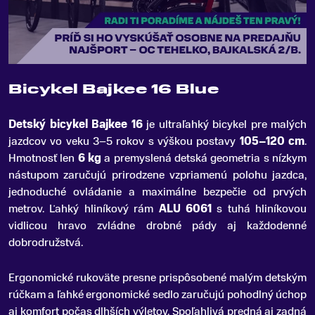
Bicykel Bajkee 16 Blue
Detský bicykel Bajkee 16
je ultraľahký bicykel pre malých
jazdcov vo veku 3–5 rokov s výškou postavy
105–120 cm
.
Hmotnosť len
6 kg
a premyslená detská geometria s nízkym
nástupom zaručujú prirodzene vzpriamenú polohu jazdca,
jednoduché ovládanie a maximálne bezpečie od prvých
metrov. Ľahký hliníkový rám
ALU 6061
s tuhá hliníkovou
vidlicou hravo zvládne drobné pády aj každodenné
dobrodružstvá.
Ergonomické rukoväte presne prispôsobené malým detským
rúčkam a ľahké ergonomické sedlo zaručujú pohodlný úchop
aj komfort počas dlhších výletov. Spoľahlivá predná aj zadná