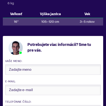
6 kg
Veľkosť
Výška jazdca
Vek
16"
105–120 cm
3–5 rokov
Potrebujete viac informácii? Sme tu
pre vás.
VAŠE MENO:
E-MAIL:
TELEFÓNNE ČÍSLO: