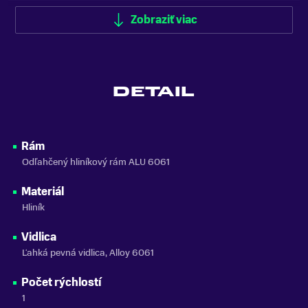
ODPRUŽENIE
Zobraziť viac
Bez odpruženia
FARBA
Modrá
DETAIL
MATERIÁL RÁMU
Hliník
NOSNOSŤ
Rám
do 100 kg
Odľahčený hliníkový rám ALU 6061
ZNAČKA
Materiál
Woom
Hliník
Zobraziť menej
Vidlica
Ľahká pevná vidlica, Alloy 6061
Počet rýchlostí
1