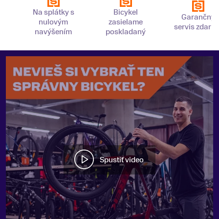
Na splátky s
Bicykel
Garančný
nulovým
zasielame
servis zdarm
navýšením
poskladaný
Spustiť video