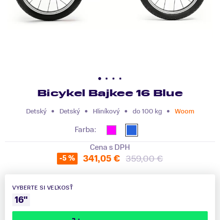
Bicykel Bajkee 16 Blue
Detský
Detský
Hliníkový
do 100 kg
Woom
Farba:
Cena s DPH
341,05 €
359,00 €
-5 %
VYBERTE SI VEĽKOSŤ
16"