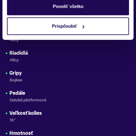
Povoliť všetko
Sedlo
Ľahké ergonomické
Prispôsobiť
Predstavec
Alloy
Riadidlá
Alloy
Gripy
Bajkee
Pedále
Detské platformové
Veľkosť kolies
16"
Hmotnosť