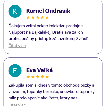
Kornel Ondrasik
Ďakujem veľmi pekne kolektívu predajne
NajŠport na Bajkalskej, Bratislava za ich
profesionálny prístup k zákazníkom; Zvlášť
ďakujem špecialistovi Martinovi Gunišovi za
Čítať viac
jeho odbornú pomoc pri kúpe nových lyží a
lyžiarskej obuvi, ako aj prilby.. všetko značka
Atomic; Pán Martin Guniš mi svojou
Eva Veľká
odbornosťou otvoril nové obzory a dozvedel
som sa, vďaka jeho profesionálnemu prístupu k
zákazníkovi, up-to-date informácie o nových
Zakupila som si dnes v tomto obchode bezky s
trendoch v lyžiarských technológiách; Z
viazanim, topanky bezecke, snowbord topanky,
predajne NajŠport som odchádzal s nakúpom
mile prekvapenie ako Peter, ktory nas
nového lyžiarského vybavenia nielen ako veľmi
obsluhoval mal prehlad, poradil nam super. Za
Čítať viac