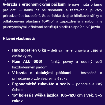
V-brzda s ergonomickými páčkami
je navrhnutá priamo
pre deti — ľahko na ne dosiahnu a zastavenie je vždy
prirodzené a bezpečné. Superľahké dvojité hliníkové ráfiky s
odľahčenými plášťami
16×1,5"
a zapuzdrenými nábojmi s
priemyselnými ložiskami zaručujú hladkú a spoľahlivú jazdu.
Hlavné vlastnosti:
Hmotnosť len 6 kg
– deti sa menej unavia a užijú si
dlhšie výlety
Rám ALU 6061
– ľahký, pevný a odolný voči
každodenným pádom
V-brzda s detskými páčkami
– bezpečné a
prirodzené brzdenie pre malé ruky
Ergonomické rukoväte a sedlo
– pohodlie a istý
úchop
16" kolesá
|
Výška jazdca: 105–120 cm
|
Vek: 3–5
rokov