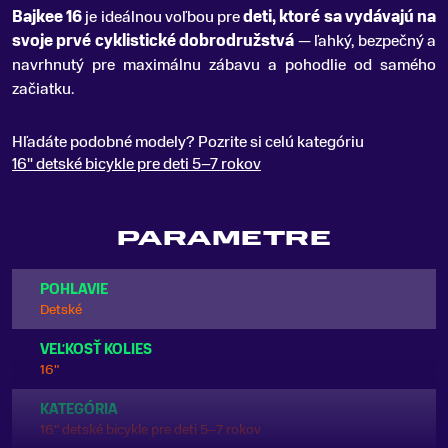
Bajkee 16
je ideálnou voľbou pre
deti, ktoré sa vydávajú na
svoje prvé cyklistické dobrodružstvá
— ľahký, bezpečný a
navrhnutý pre maximálnu zábavu a pohodlie od samého
začiatku.
Hľadáte podobné modely? Pozrite si celú kategóriu
16" detské bicykle pre deti 5–7 rokov
PARAMETRE
POHLAVIE
Detské
VEĽKOSŤ KOLIES
16"
KATEGÓRIA
16" detské bicykle pre deti 5–7 rokov