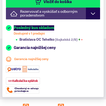
Vložiť do košíka
Rezervovať a vyskúšať s odborným
poradenstvom
Posledný kus skladom
Dostupné v 1 predajni
Bratislava OC Tehelko
(Bajkalská 2/B)
+
-
Garancia najnižšej ceny
Garancia najnižšej ceny
Kalkulačka splátok