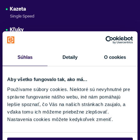
Kazeta
Single Speed
Kľuky
Alloy
Brzdy
V-brake, ergonomické páčky pre deti
Súhlas
Detaily
O cookies
Náboje
Zapuzdrené Alloy s priemyselnými ložiskami
Aby všetko fungovalo tak, ako má...
Používame súbory cookies. Niektoré sú nevyhnutné pre
Ráfiky
správne fungovanie nášho webu, iné nám pomáhajú
Superľahké dvojité hliníkové ráfiky
lepšie spoznať, čo Vás na našich stránkach zaujalo, a
Plášte
vďaka tomu ich môžeme priebežne zlepšovať.
Odľahčené plášte 16 x 1,5"
Nastavenia cookies môžete kedykoľvek zmeniť.
Sedlovka
Alloy