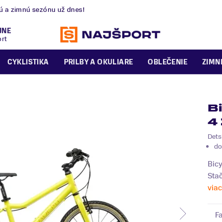
nú a zimnú sezónu už dnes!
JNE
ort
CYKLISTIKA
PRILBY A OKULIARE
OBLEČENIE
ZIMN
B
4 
Dets
do
Bicy
Stač
viac
F