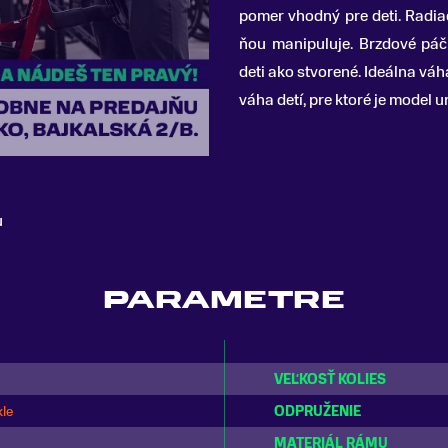
pomer vhodný pre deti. Radia
ňou manipuluje. Brzdové pá
deti ako stvorené. Ideálna váh
váha detí, pre ktoré je model u
u
PARAMETRE
VEĽKOSŤ KOLIES
kle
ODPRUŽENIE
MATERIÁL RÁMU