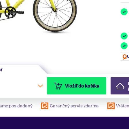
sť
Vložiť do košíka
elame poskladaný
Garančný servis zdarma
Vráten