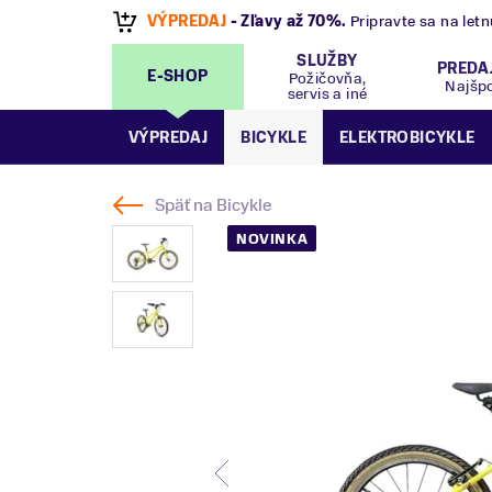
VÝPREDAJ
- Zľavy až 70%
.
Pripravte sa na let
SLUŽBY
PREDA
E-SHOP
Požičovňa,
Najšp
servis a iné
VÝPREDAJ
BICYKLE
ELEKTROBICYKLE
Späť na
Bicykle
NOVINKA