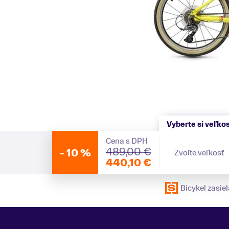
Vyberte si veľko
Cena s DPH
489,00 €
-
10 %
Zvoľte veľkosť
440,10 €
Bicykel zasi