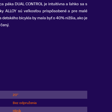
ca páka DUAL CONTROL je intuitívna a ľahko sa s
čky ALLOY sú veľkosťou prispôsobené a pre malé
a detského bicykla by mala byť o 40% nižšia, ako je
rčený.
20"
Bez odpruženia
Hliník