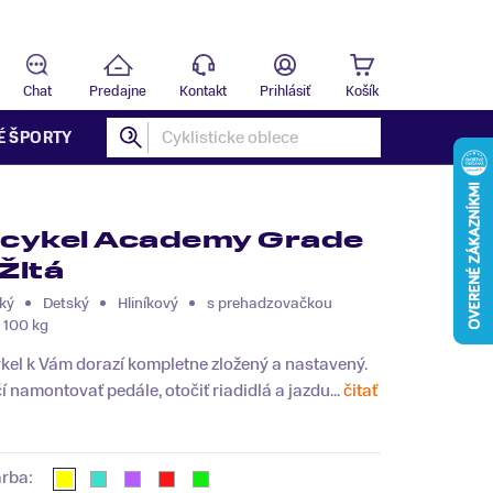
Predajňa
B
Chat
Predajne
Kontakt
Prihlásiť
Košík
É ŠPORTY
icykel Academy Grade
Žltá
ký
Detský
Hliníkový
s prehadzovačkou
 100 kg
kel k Vám dorazí kompletne zložený a nastavený.
í namontovať pedále, otočiť riadidlá a jazdu...
čitať
arba: