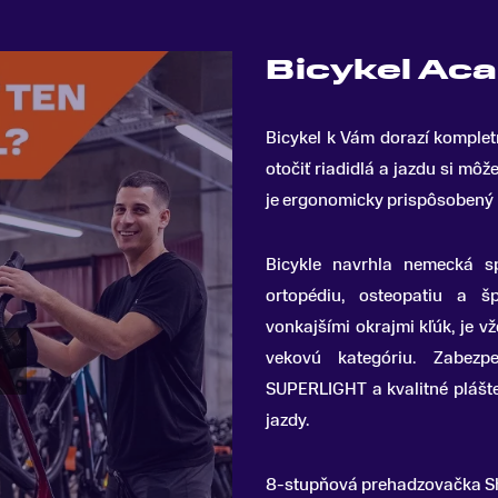
Bicykel Ac
Bicykel k Vám dorazí komplet
otočiť riadidlá a jazdu si mô
je ergonomicky prispôsobený p
Bicykle navrhla nemecká s
ortopédiu, osteopatiu a šp
vonkajšími okrajmi kľúk, je 
vekovú kategóriu. Zabezpe
SUPERLIGHT a kvalitné plášt
jazdy.
8-stupňová prehadzovačka Sh