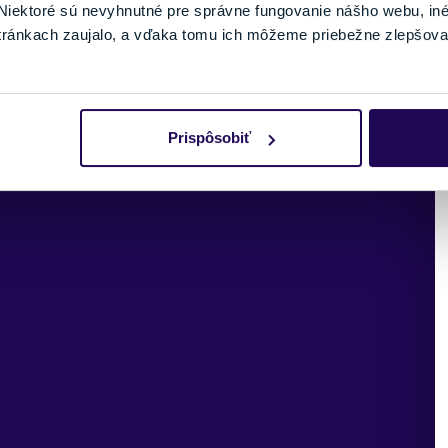
7,5 kg
iektoré sú nevyhnutné pre správne fungovanie nášho webu, in
tránkach zaujalo, a vďaka tomu ich môžeme priebežne zlepšova
Prispôsobiť