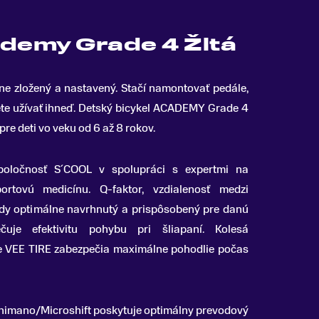
ademy Grade 4 Žltá
ne zložený a nastavený
.
Stačí namontovať pedále,
žete užívať ihneď. Detský bicykel ACADEMY Grade 4
re deti vo veku od 6 až 8 rokov.
poločnosť S´COOL v spolupráci s expertmi na
ortovú medicínu. Q-faktor, vzdialenosť medzi
vždy optimálne navrhnutý a prispôsobený pre danú
čuje efektivitu pohybu pri šliapaní. Kolesá
e VEE TIRE zabezpečia maximálne pohodlie počas
imano/Microshift poskytuje optimálny prevodový