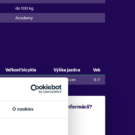
do 100 kg
Academy
Veľkosť bicykla
Výška jazdca
Vek
20"
od 115 cm
5-7
Potrebujete viac informácii?
O cookies
Sme tu pre vás.
VAŠE MENO: