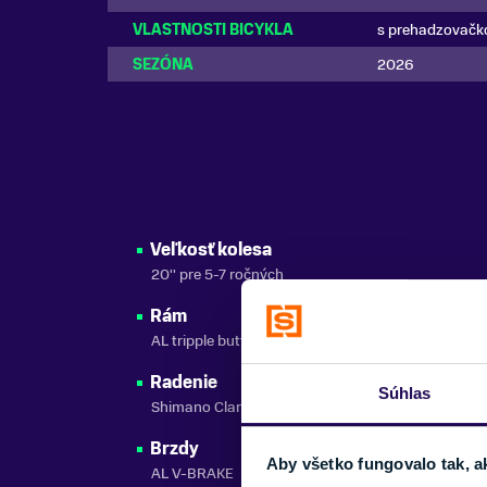
VLASTNOSTI BICYKLA
s prehadzovačk
SEZÓNA
2026
Veľkosť kolesa
20'' pre 5-7 ročných
Rám
AL tripple butted
Radenie
Súhlas
Shimano Claris 8s / Microshift 7s
Brzdy
Aby všetko fungovalo tak, a
AL V-BRAKE