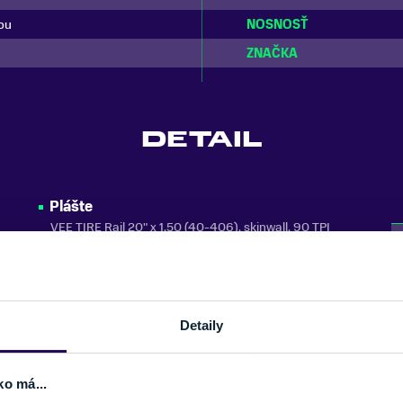
ou
NOSNOSŤ
ZNAČKA
DETAIL
Plášte
VEE TIRE Rail 20" x 1,50 (40-406), skinwall, 90 TPI
Sedlovka
AL 27,2 mm x 250 mm
Predstavec
Detaily
Syntace VRO system / COMOA AHEAD Ergoline / 560
mm, 20 mm ACADEMY 30T, 115mm, AL
ko má...
Hmotnosť