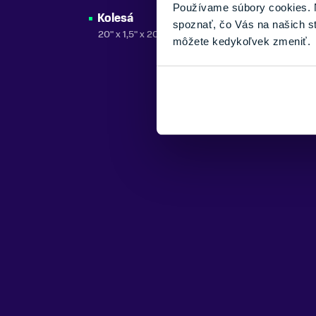
Používame súbory cookies. N
Kolesá
spoznať, čo Vás na našich s
20" x 1,5" x 20H AL, Black
môžete kedykoľvek zmeniť.