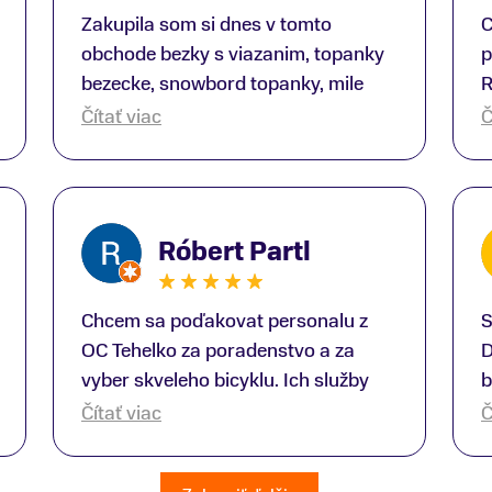
Zakupila som si dnes v tomto
C
obchode bezky s viazanim, topanky
p
bezecke, snowbord topanky, mile
R
prekvapenie ako Peter, ktory nas
b
Čítať viac
Č
obsluhoval mal prehlad, poradil nam
s
super. Za mna velmi mila obsluha,
V
dakujeme Eva zo Serede
a
o
Róbert Partl
E
Chcem sa poďakovat personalu z
S
OC Tehelko za poradenstvo a za
D
vyber skveleho bicyklu. Ich služby
b
rad využijem zas rad znovu.
p
Čítať viac
Č
Dopravili mi bicykel až domov.
T
Hodnotim čast kde predavaju bicykle
O