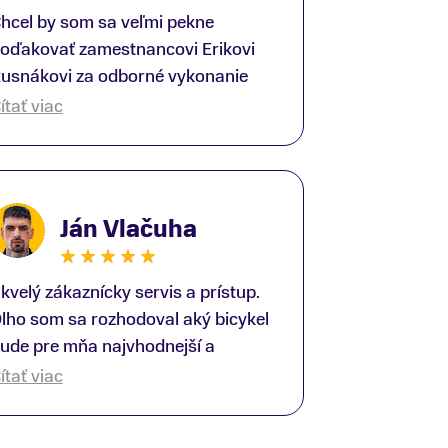
hcel by som sa veľmi pekne
oďakovať zamestnancovi Erikovi
usnákovi za odborné vykonanie
ike-fittingu. Je to super človek na
ítať viac
právnom mieste a veľký odborník.
šetko patrične vysvetlil do detailov
 lajckou rečou. Na všetky moje
tázky odpovedal bez zaváhania.
Ján Vlačuha
šte raz ďakujem.
kvelý zákaznícky servis a prístup.
lho som sa rozhodoval aký bicykel
ude pre mňa najvhodnejší a
redajňu som navštívil viac krát.
ítať viac
ýmto by som sa rád poďakoval
liverovi, ktorý mi ochotne poradil a