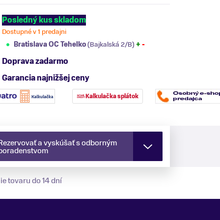
Posledný kus skladom
Dostupné v 1 predajni
Bratislava OC Tehelko
(Bajkalská 2/B)
+
-
Doprava zadarmo
Garancia najnižšej ceny
Kalkulačka splátok
Rezervovať a vyskúšať s odborným
poradenstvom
ie tovaru do 14 dní