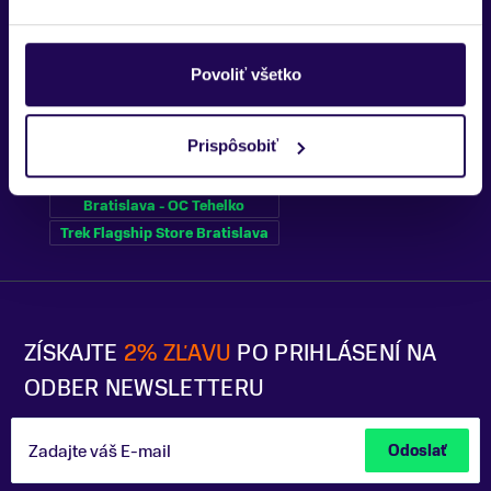
Povoliť všetko
Kubínska hoľa
Trenčín
Prispôsobiť
Bratislava - OC Tehelko
Trek Flagship Store Bratislava
ZÍSKAJTE
2% ZĽAVU
PO PRIHLÁSENÍ NA
ODBER NEWSLETTERU
Zadajte váš E-mail
Odoslať