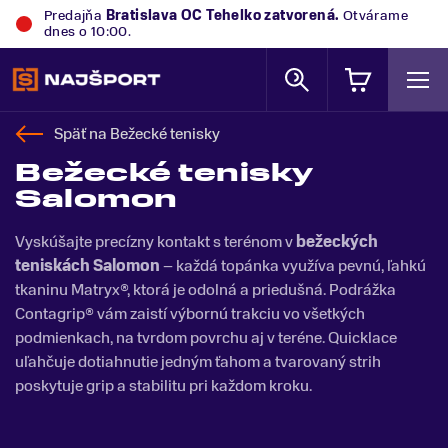
Predajňa
Bratislava OC Tehelko
zatvorená.
Otvárame
dnes o 10:00.
Späť na
Bežecké tenisky
Bežecké tenisky
Salomon
Vyskúšajte precízny kontakt s terénom v
bežeckých
teniskách Salomon
– každá topánka využíva pevnú, ľahkú
tkaninu Matryx®, ktorá je odolná a priedušná. Podrážka
Contagrip® vám zaistí výbornú trakciu vo všetkých
podmienkach, na tvrdom povrchu aj v teréne. Quicklace
uľahčuje dotiahnutie jedným ťahom a tvarovaný strih
poskytuje grip a stabilitu pri každom kroku.