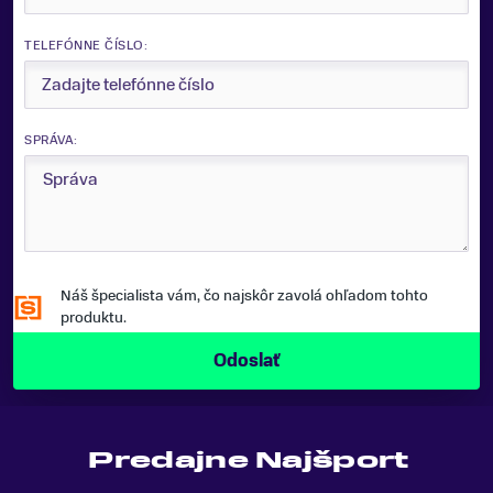
ZNAČKA
TELEFÓNNE ČÍSLO:
Fischer
POHLAVIE
Dámske, Pánske
SPRÁVA:
TYP BEŽECKEJ TOPÁNKY
Klasika
PREKRYTIE ŠNÚROVANIA
Áno
Náš špecialista vám, čo najskôr zavolá ohľadom tohto
SEZÓNA
produktu.
26/27
ZNAČKA
Salomon
POHLAVIE
Predajne Najšport
Dámske, Pánske