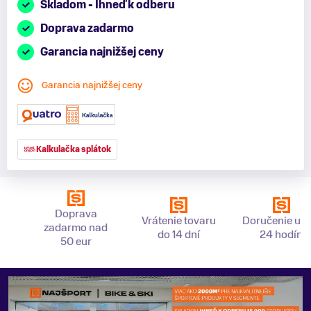
Skladom - Ihneď k odberu
Doprava zadarmo
Garancia najnižšej ceny
Garancia najnižšej ceny
Kalkulačka splátok
Doprava
Vrátenie tovaru
Doručenie už 
zadarmo nad
do 14 dní
24 hodín
50 eur