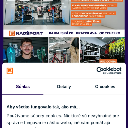
Súhlas
Detaily
O cookies
Aby všetko fungovalo tak, ako má...
Používame súbory cookies. Niektoré sú nevyhnutné pre
Bežecký set na klasiku Fischer
správne fungovanie nášho webu, iné nám pomáhajú
Twin Skin Cruiser + Control