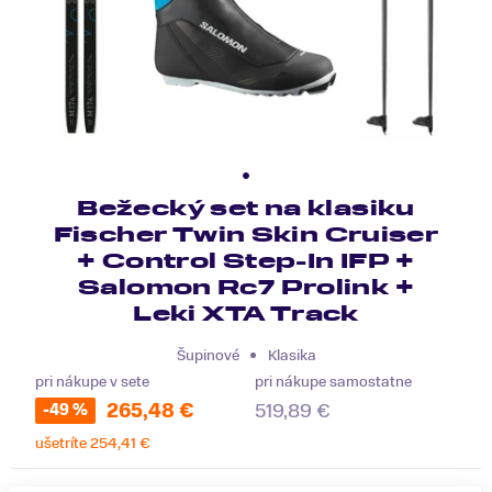
Bežecký set na klasiku
Fischer Twin Skin Cruiser
+ Control Step-In IFP +
Salomon Rc7 Prolink +
Leki XTA Track
Šupinové
Klasika
pri nákupe v sete
pri nákupe samostatne
519,89 €
265,48 €
-49 %
ušetríte 254,41 €