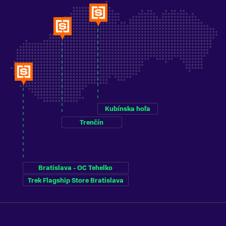
TYP PALICE
Bežecké
MATERIÁL PALICE
Hliník
FARBA
Čierna
ZNAČKA
Leki
Kubínska hoľa
Trenčín
Zobraziť menej
Bratislava - OC Tehelko
Trek Flagship Store Bratislava