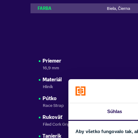
FARBA
Biela, Čierna
Priemer
16,9 mm
Materiál
Hliník
Pútko
Race Strap
Súhlas
Rukoväť
Filed Cork Grip
Aby všetko fungovalo tak, a
Tanierik