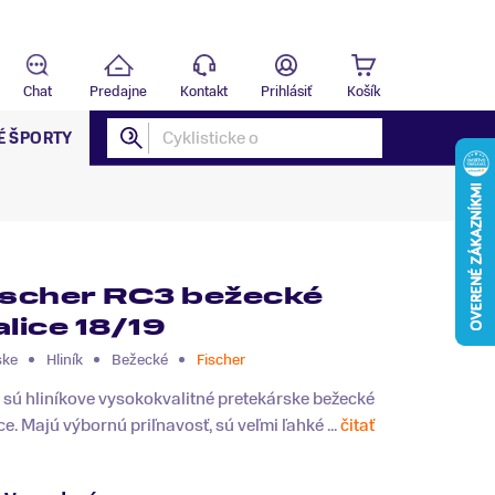
Predajňa
B
Chat
Predajne
Kontakt
Prihlásiť
Košík
É ŠPORTY
ischer RC3 bežecké
alice 18/19
ske
Hliník
Bežecké
Fischer
sú hliníkove vysokokvalitné pretekárske bežecké
ce. Majú výbornú priľnavosť, sú veľmi ľahké ...
čitať