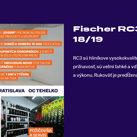
Fischer RC
18/19
RC3 sú hliníkove vysokokvalit
priľnavosť, sú veľmi ľahké a 
a výkonu. Rukoväť je predĺže