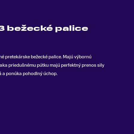
3 bežecké palice
né pretekárske bežecké palice
.
Majú výbornú
vďaka priedušnému pútku majú perfektný prenos sily
ná a ponúka pohodlný úchop.