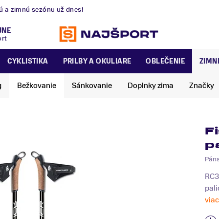
nú a zimnú sezónu už dnes!
JNE
ort
CYKLISTIKA
PRILBY A OKULIARE
OBLEČENIE
ZIMN
g
Bežkovanie
Sánkovanie
Doplnky zima
Značky
F
p
Pán
RC3 
pali
viac