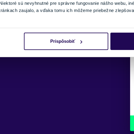
iektoré sú nevyhnutné pre správne fungovanie nášho webu, in
palice.
tránkach zaujalo, a vďaka tomu ich môžeme priebežne zlepšova
Prispôsobiť