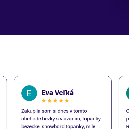
Eva Veľká
Zakupila som si dnes v tomto
C
obchode bezky s viazanim, topanky
p
bezecke, snowbord topanky, mile
R