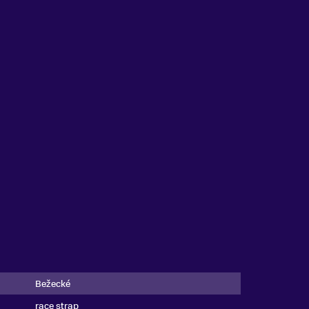
Bežecké
race strap