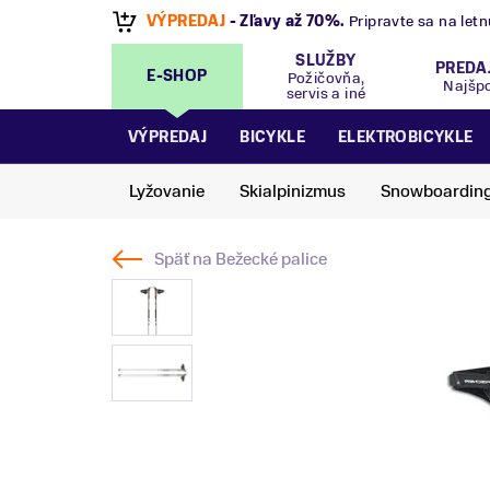
VÝPREDAJ
- Zľavy až 70%
.
Pripravte sa na let
SLUŽBY
PREDA
E-SHOP
Požičovňa,
Najšp
servis a iné
VÝPREDAJ
BICYKLE
ELEKTROBICYKLE
Lyžovanie
Skialpinizmus
Snowboardin
Späť na
Bežecké palice