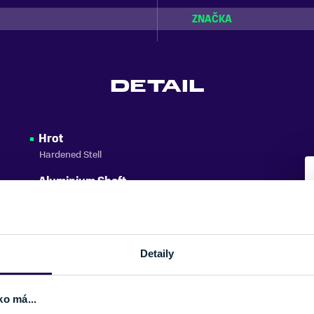
ZNAČKA
DETAIL
Hrot
Hardened Stell
Aluminium Shaft
Extrémne robustný hliník pre dokonalý balans medzi
lomovým zaťažením a hmotnosťou.
Cork Grip
Detaily
Rozšírená horná časť rukoväte z kvalitného korku.
Race Lite Aero Small/Big
Extrémne ľahký tanierik sa aerodynamickým profilom
ko má...
pre ešte lepší prenos sily a pôsobivú ľahkosť pri použití