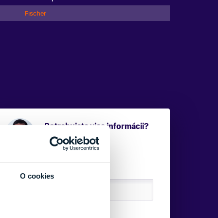
Fischer
Potrebujete viac informácii?
Sme tu pre vás.
VAŠE MENO:
O cookies
E-MAIL: