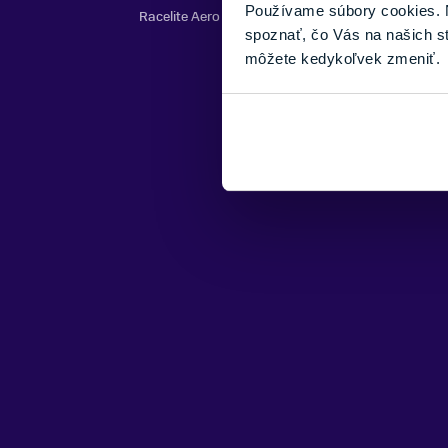
Používame súbory cookies. N
Racelite Aero Big Basket
spoznať, čo Vás na našich s
môžete kedykoľvek zmeniť.