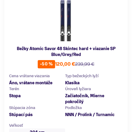
Bežky Atomic Savor 48 Skintec hard + viazanie SP
Blue/Grey/Red
120,00 €
239,99 €
-50 %
Cena vrátane viazania
Typ bežeckých lyží
Áno, vrátane montáže
Klasika
Terén
Úroveň lyžiara
Stopa
Začiatočník, Mierne
pokročilý
Stúpacia zóna
Podložka
Stúpací pás
NNN / Prolink / Turnamic
Veľkosť