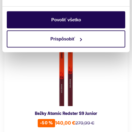
Posledný kus skladom
Povoliť všetko
Prispôsobiť
Bežky Atomic Redster S9 Junior
140,00 €
279,99 €
-50 %