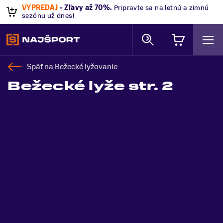
VÝPREDAJ
- Zľavy až 70%
.
Pripravte sa na letnú a zimnú
sezónu už dnes!
Späť na
Bežecké lyžovanie
Bežecké lyže str. 2