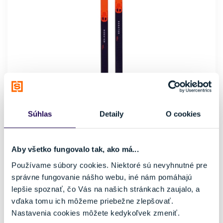
Bežky Atomic Redster C9 Skintec Junior
110,00 €
219,99 €
-50 %
Súhlas
Detaily
O cookies
Cena vrátane viazania
Typ bežeckých lyží
Nie
Klasika
Úroveň lyžiara
Farba
Aby všetko fungovalo tak, ako má...
Pokročilý
Červená, Modrá
Používame súbory cookies. Niektoré sú nevyhnutné pre
Značka
správne fungovanie nášho webu, iné nám pomáhajú
Atomic
lepšie spoznať, čo Vás na našich stránkach zaujalo, a
Veľkosť
vďaka tomu ich môžeme priebežne zlepšovať.
172 cm
Nastavenia cookies môžete kedykoľvek zmeniť.