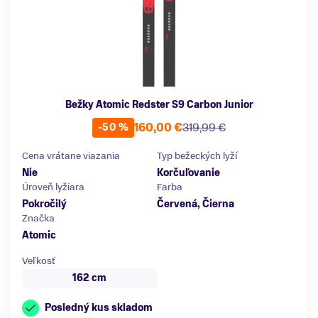
Bežky Atomic Redster S9 Carbon Junior
160,00 €
319,99 €
-50 %
Cena vrátane viazania
Typ bežeckých lyží
Nie
Korčuľovanie
Úroveň lyžiara
Farba
Pokročilý
Červená, Čierna
Značka
Atomic
Veľkosť
162 cm
Posledný kus skladom