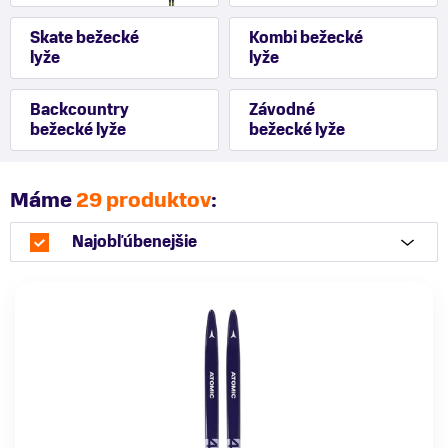
Skate bežecké
Kombi bežecké
lyže
lyže
Backcountry
Závodné
bežecké lyže
bežecké lyže
Máme
29 produktov
:
Najobľúbenejšie