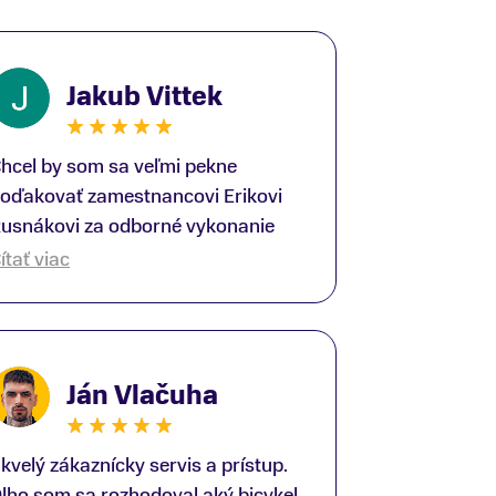
Jakub Vittek
hcel by som sa veľmi pekne
oďakovať zamestnancovi Erikovi
usnákovi za odborné vykonanie
ike-fittingu. Je to super človek na
ítať viac
právnom mieste a veľký odborník.
šetko patrične vysvetlil do detailov
 lajckou rečou. Na všetky moje
tázky odpovedal bez zaváhania.
Ján Vlačuha
šte raz ďakujem.
kvelý zákaznícky servis a prístup.
lho som sa rozhodoval aký bicykel