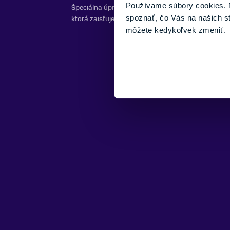
Používame súbory cookies. N
Špeciálna úprava pre mimoriadne robustné konce l
spoznať, čo Vás na našich s
ktorá zaisťuje odolnosť proti mechanickému pošk
môžete kedykoľvek zmeniť.