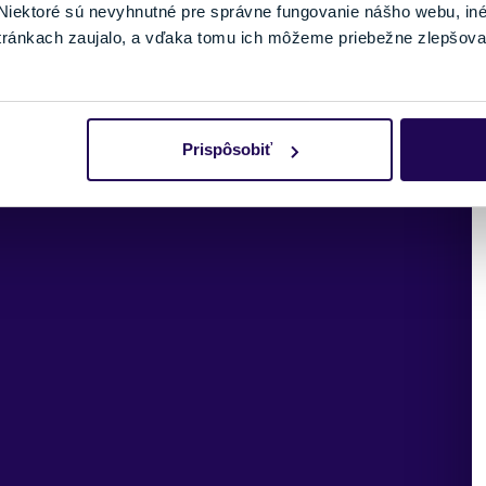
iektoré sú nevyhnutné pre správne fungovanie nášho webu, in
yží,
tránkach zaujalo, a vďaka tomu ich môžeme priebežne zlepšova
odeniu.
Prispôsobiť