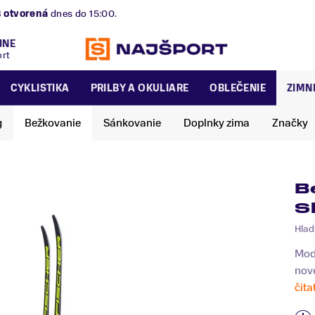
B
otvorená
dnes do 15:00.
JNE
ort
CYKLISTIKA
PRILBY A OKULIARE
OBLEČENIE
ZIMN
g
Bežkovanie
Sánkovanie
Doplnky zima
Značky
B
S
Hlad
Mode
nové
čita