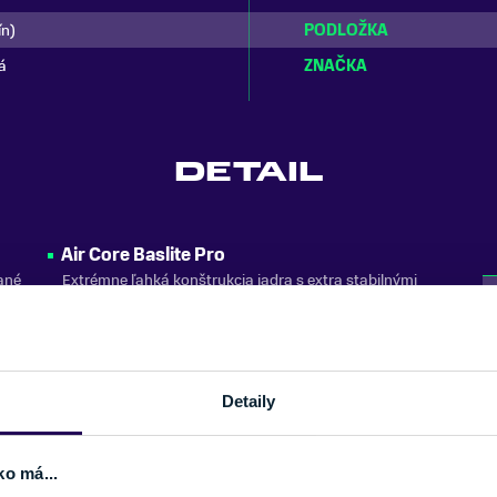
ín)
PODLOŽKA
tá
ZNAČKA
DETAIL
Air Core Baslite Pro
vané
Extrémne ľahká konštrukcia jadra s extra stabilnými
bočnicami. Vlákna z vulkanického bazaltu znižujú
 a ich
hmotnosť a zaručia dokonalú pružnosť nezávisle od
teploty.
Finish First
Detaily
ne
Nová konečná úprava sklznice. Spája v sebe všetky
jednotlivé technologické kroky v priebehu spracovávania
sklznice.
ko má...