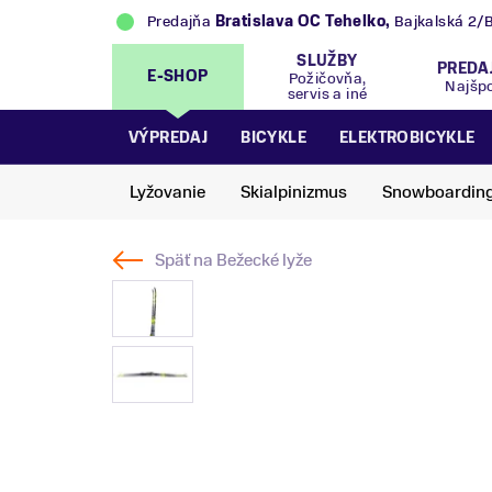
Predajňa
Bratislava OC Tehelko
,
Bajkalská 2/
SLUŽBY
PREDA
E-SHOP
Požičovňa,
Najšp
servis a iné
VÝPREDAJ
BICYKLE
ELEKTROBICYKLE
Lyžovanie
Skialpinizmus
Snowboardin
Späť na
Bežecké lyže