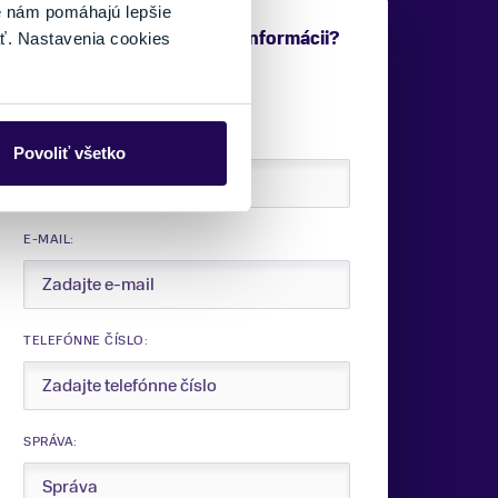
é nám pomáhajú lepšie
Potrebujete viac informácii?
ť. Nastavenia cookies
Sme tu pre vás.
VAŠE MENO:
Povoliť všetko
E-MAIL:
TELEFÓNNE ČÍSLO:
SPRÁVA: