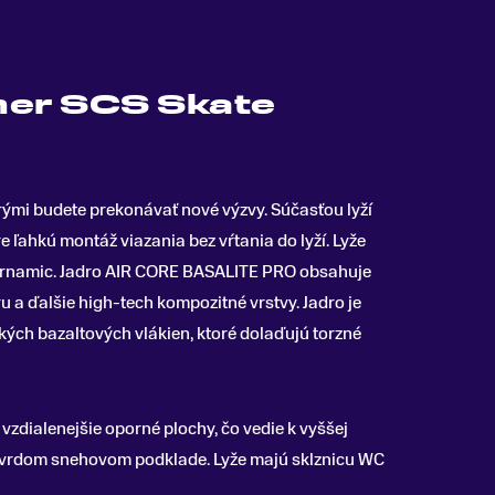
her SCS Skate
orými budete prekonávať nové výzvy
.
Súčasťou lyží
e ľahkú montáž viazania bez vŕtania do lyží. Lyže
Turnamic. Jadro AIR CORE BASALITE PRO obsahuje
 a ďalšie high-tech kompozitné vrstvy. Jadro je
ých bazaltových vlákien, ktoré dolaďujú torzné
vzdialenejšie oporné plochy, čo vedie k vyššej
a tvrdom snehovom podklade. Lyže majú sklznicu WC