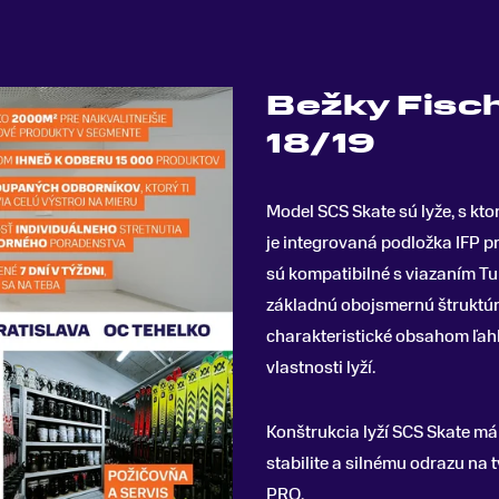
Bežky Fisc
18/19
Model SCS Skate sú lyže, s kt
je integrovaná podložka IFP pr
sú kompatibilné s viazaním 
základnú obojsmernú štruktúru
charakteristické obsahom ľahk
vlastnosti lyží.
Konštrukcia lyží SCS Skate má 
stabilite a silnému odrazu n
PRO.