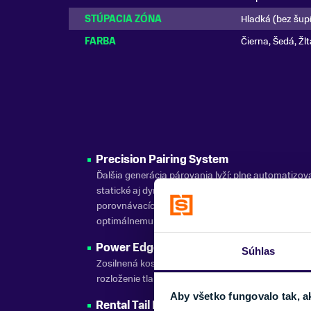
STÚPACIA ZÓNA
Hladká (bez šup
FARBA
Čierna, Šedá, Žl
Precision Pairing System
Ďalšia generácia párovania lyží: plne automatizo
statické aj dynamické meranie väčšieho počtu
porovnávacích kritérií slúži k presnému výberu lyží
optimálnemu spárovaniu.
Power Edge
Súhlas
Zosilnená kostra lyže zvyšuje životnosť. Homogén
rozloženie tlaku zaisťuje rovnomerný oter vosku.
Aby všetko fungovalo tak, a
Rental Tail Protector