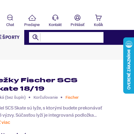
Predajňa
T
Chat
Predajne
Kontakt
Prihlásiť
Košík
É ŠPORTY
ežky Fischer SCS
kate 18/19
ká (bez šupín)
Korčuľovanie
Fischer
l SCS Skate sú lyže, s ktorými budete prekonávať
 výzvy. Súčasťou lyží je integrovaná podložka...
ť viac