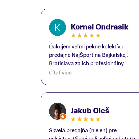
Kornel Ondrasik
Ďakujem veľmi pekne kolektívu
predajne NajŠport na Bajkalskej,
Bratislava za ich profesionálny
prístup k zákazníkom; Zvlášť
Čítať viac
ďakujem špecialistovi Martinovi
Gunišovi za jeho odbornú pomoc pri
kúpe nových lyží a lyžiarskej obuvi,
ako aj prilby.. všetko značka Atomic;
Jakub Oleš
Pán Martin Guniš mi svojou
odbornosťou otvoril nové obzory a
dozvedel som sa, vďaka jeho
Skvelá predajňa (nielen) pre
profesionálnemu prístupu k
cyklistov. Všetci boli veľmi ochotní a