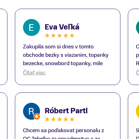
Eva Veľká
Zakupila som si dnes v tomto
C
obchode bezky s viazanim, topanky
p
bezecke, snowbord topanky, mile
R
prekvapenie ako Peter, ktory nas
b
Čítať viac
Č
obsluhoval mal prehlad, poradil nam
s
super. Za mna velmi mila obsluha,
V
dakujeme Eva zo Serede
a
o
Róbert Partl
E
Chcem sa poďakovat personalu z
S
OC Tehelko za poradenstvo a za
D