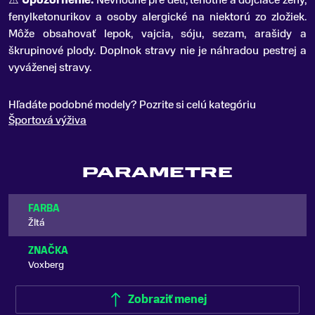
⚠️
Upozornenie:
Nevhodné pre deti, tehotné a dojčiace ženy,
fenylketonurikov a osoby alergické na niektorú zo zložiek.
Môže obsahovať lepok, vajcia, sóju, sezam, arašidy a
škrupinové plody. Doplnok stravy nie je náhradou pestrej a
vyváženej stravy.
Hľadáte podobné modely? Pozrite si celú kategóriu
Športová výživa
PARAMETRE
FARBA
Žltá
ZNAČKA
Voxberg
Zobraziť menej