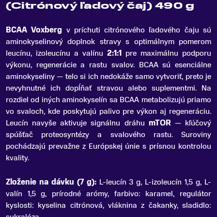
(Citrónový ľadový čaj) 490 g
BCAA Voxberg
v príchuti citrónového ľadového čaju sú
aminokyselinový doplnok stravy s optimálnym pomerom
leucínu, izoleucínu a valínu
2:1:1
pre maximálnu podporu
výkonu, regenerácie a rastu svalov
.
BCAA sú esenciálne
aminokyseliny — telo si ich nedokáže samo vytvoriť, preto je
nevyhnutné ich dopĺňať stravou alebo suplementmi. Na
rozdiel od iných aminokyselín sa BCAA metabolizujú priamo
vo svaloch, kde poskytujú palivo pre výkon aj regeneráciu.
Leucín navyše aktivuje signálnu dráhu
mTOR
— kľúčový
spúšťač proteosyntézy a svalového rastu. Suroviny
pochádzajú prevažne z Európskej únie s prísnou kontrolou
kvality.
Zloženie na dávku (7 g):
L-leucín 3 g, L-izoleucín 1,5 g, L-
valín 1,5 g, prírodné arómy, farbivo: karamel, regulátor
kyslosti: kyselina citrónová, vláknina z čakanky, sladidlo: