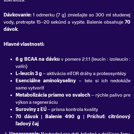
sukralóza.
Dávkovanie:
1 odmerku (7 g) zmiešajte so 300 ml studenej
vody, pretrepte 15–20 sekúnd a vypite. Balenie obsahuje
70
dávok
.
Hlavné vlastnosti:
6 g BCAA na dávku
v pomere 2:1:1 (leucín : izoleucín :
valín)
L-leucín 3 g
– aktivácia mTOR dráhy a proteosyntézy
Esenciálne aminokyseliny
– telo si ich nedokáže
samo vytvoriť
Metabolizácia priamo vo svaloch
– rýchle palivo pre
výkon a regeneráciu
Suroviny z EÚ
– prísna kontrola kvality
70 dávok
|
Balenie 490 g
|
Príchuť: citrónový
ľadový čaj