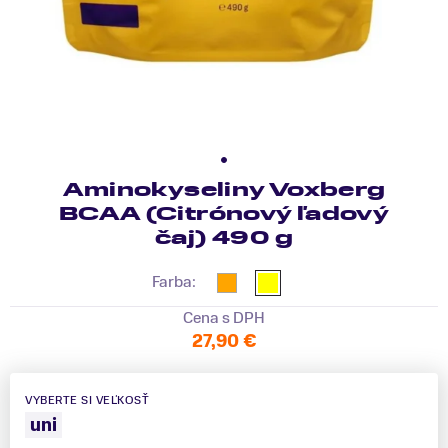
Aminokyseliny Voxberg
BCAA (Citrónový ľadový
čaj) 490 g
Farba:
Cena s DPH
27,90 €
VYBERTE SI VEĽKOSŤ
uni