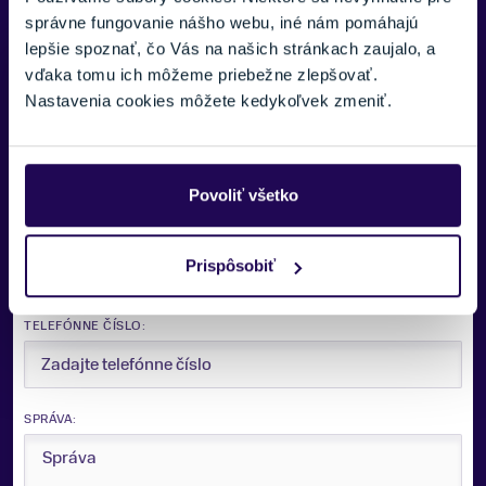
správne fungovanie nášho webu, iné nám pomáhajú
lepšie spoznať, čo Vás na našich stránkach zaujalo, a
Potrebujete viac informácii? Sme tu
vďaka tomu ich môžeme priebežne zlepšovať.
pre vás.
Nastavenia cookies môžete kedykoľvek zmeniť.
VAŠE MENO:
Povoliť všetko
E-MAIL:
Prispôsobiť
TELEFÓNNE ČÍSLO:
SPRÁVA: