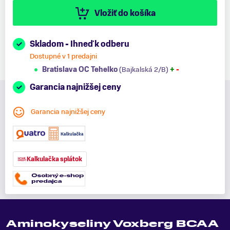
Vložiť do košíka
Skladom - Ihneď k odberu
Dostupné v 1 predajni
Bratislava OC Tehelko
(Bajkalská 2/B)
+
-
Garancia najnižšej ceny
Garancia najnižšej ceny
Kalkulačka splátok
Aminokyseliny Voxberg BCAA