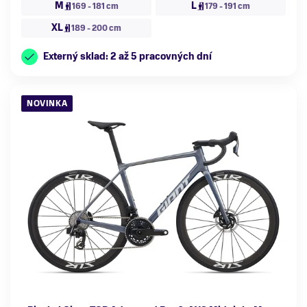
M
L
169 - 181 cm
179 - 191 cm
XL
189 - 200 cm
Externý sklad: 2 až 5 pracovných dní
NOVINKA