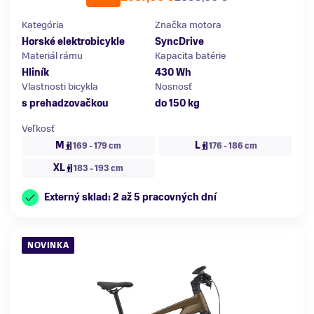
Kategória
Značka motora
Horské elektrobicykle
SyncDrive
Materiál rámu
Kapacita batérie
Hliník
430 Wh
Vlastnosti bicykla
Nosnosť
s prehadzovačkou
do 150 kg
Veľkosť
M
L
169 - 179 cm
176 - 186 cm
XL
183 - 193 cm
Externý sklad: 2 až 5 pracovných dní
NOVINKA