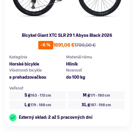
Bicykel Giant XTC SLR 29 1 Abyss Black 2026
1691,06 €
1799,00 €
-6 %
Kategória
Materiál rámu
Horské bicykle
Hliník
Vlastnosti bicykla
Nosnosť
s prehadzovačkou
do 100 kg
Veľkosť
S
M
163 - 172 cm
171 - 180 cm
L
XL
179 - 188 cm
187 - 198 cm
Externý sklad: 2 až 5 pracovných dní