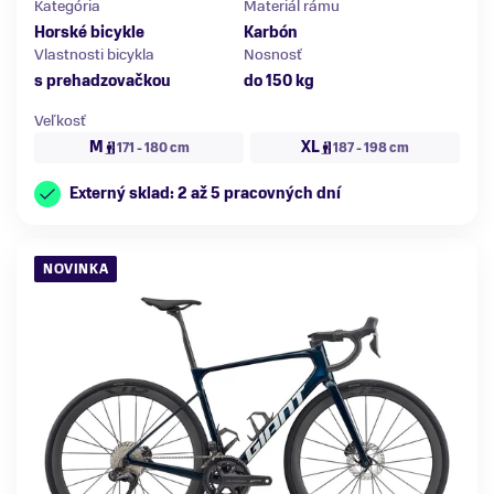
Kategória
Materiál rámu
Horské bicykle
Karbón
Vlastnosti bicykla
Nosnosť
s prehadzovačkou
do 150 kg
Veľkosť
M
XL
171 - 180 cm
187 - 198 cm
Externý sklad: 2 až 5 pracovných dní
NOVINKA