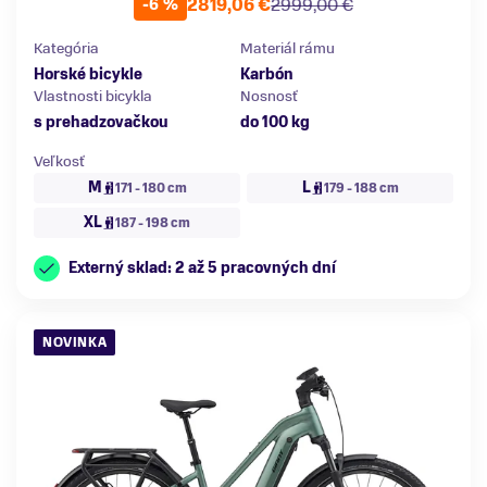
2819,06 €
2999,00 €
-6 %
Kategória
Materiál rámu
Horské bicykle
Karbón
Vlastnosti bicykla
Nosnosť
s prehadzovačkou
do 100 kg
Veľkosť
M
L
171 - 180 cm
179 - 188 cm
XL
187 - 198 cm
Externý sklad: 2 až 5 pracovných dní
NOVINKA