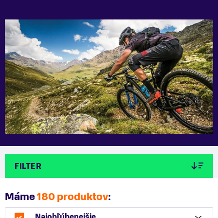
FILTER
Máme
180 produktov
:
Najobľúbenejšie