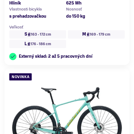
Hliník
625 Wh
Vlastnosti bicykla
Nosnosť
s prehadzovačkou
do 150 kg
Veľkosť
S
M
163 - 172 cm
169 - 179 cm
L
176 - 186 cm
Externý sklad: 2 až 5 pracovných dní
NOVINKA