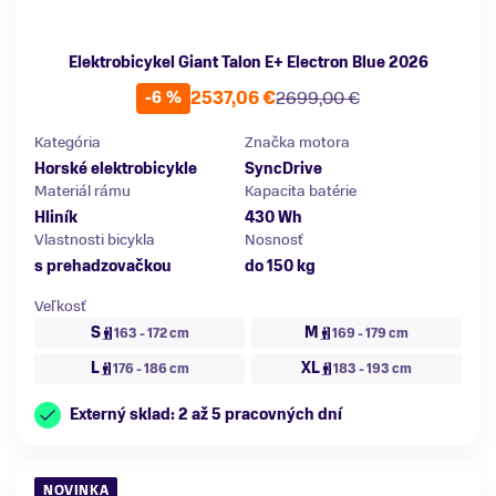
Elektrobicykel Giant Talon E+ Electron Blue 2026
2537,06 €
2699,00 €
-6 %
Kategória
Značka motora
Horské elektrobicykle
SyncDrive
Materiál rámu
Kapacita batérie
Hliník
430 Wh
Vlastnosti bicykla
Nosnosť
s prehadzovačkou
do 150 kg
Veľkosť
S
M
163 - 172 cm
169 - 179 cm
L
XL
176 - 186 cm
183 - 193 cm
Externý sklad: 2 až 5 pracovných dní
NOVINKA