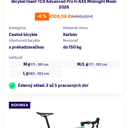
Bicykel Giant TCR Advanced Pro 0-AXS Midnight Moon
2026
6109,06 €
6499,00 €
-6 %
Kategória
Materiál rámu
Cestné bicykle
Karbón
Vlastnosti bicykla
Nosnosť
s prehadzovačkou
do 150 kg
Veľkosť
M
M/L
171 - 181 cm
177 - 187 cm
L
183 - 193 cm
Externý sklad: 2 až 5 pracovných dní
NOVINKA