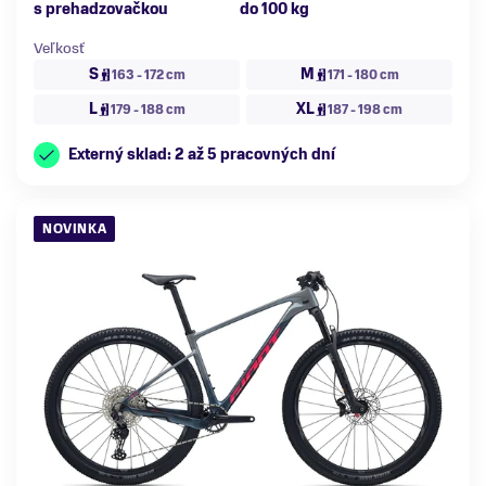
s prehadzovačkou
do 100 kg
Veľkosť
S
M
163 - 172 cm
171 - 180 cm
L
XL
179 - 188 cm
187 - 198 cm
Externý sklad: 2 až 5 pracovných dní
NOVINKA