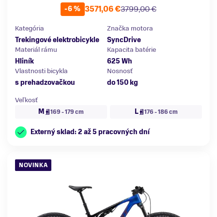
3571,06 €
3799,00 €
-6 %
Kategória
Značka motora
Trekingové elektrobicykle
SyncDrive
Materiál rámu
Kapacita batérie
Hliník
625 Wh
Vlastnosti bicykla
Nosnosť
s prehadzovačkou
do 150 kg
Veľkosť
M
L
169 - 179 cm
176 - 186 cm
Externý sklad: 2 až 5 pracovných dní
NOVINKA