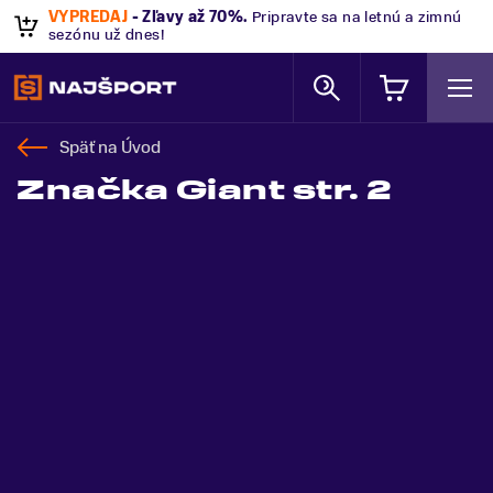
VÝPREDAJ
- Zľavy až 70%
.
Pripravte sa na letnú a zimnú
sezónu už dnes!
Späť na
Úvod
Značka Giant str. 2