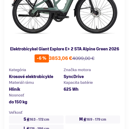
Elektrobicykel Giant Explore E+ 2 STA Alpine Green 2026
3853,06 €
4099,00 €
-6 %
Kategória
Značka motora
Krosové elektrobicykle
SyncDrive
Materiál rámu
Kapacita batérie
Hliník
625 Wh
Nosnosť
do 150 kg
Veľkosť
S
M
163 - 172 cm
169 - 179 cm
L
176 - 186 cm