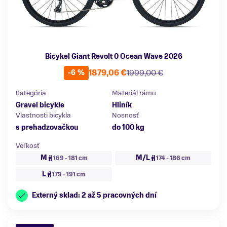
Bicykel Giant Revolt 0 Ocean Wave 2026
1879,06 €
1999,00 €
-6 %
Kategória
Materiál rámu
Gravel bicykle
Hliník
Vlastnosti bicykla
Nosnosť
s prehadzovačkou
do 100 kg
Veľkosť
M
M/L
169 - 181 cm
174 - 186 cm
L
179 - 191 cm
Externý sklad: 2 až 5 pracovných dní