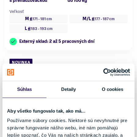
s prehadzovačkou
do 100 kg
Veľkosť
M
M/L
171 - 181 cm
177 - 187 cm
L
183 - 193 cm
Externý sklad: 2 až 5 pracovných dní
NOVINKA
Súhlas
Detaily
O cookies
Aby všetko fungovalo tak, ako má...
Používame súbory cookies. Niektoré sú nevyhnutné pre
správne fungovanie nášho webu, iné nám pomáhajú
lepšie spoznať, čo Vás na našich stránkach zaujalo, a