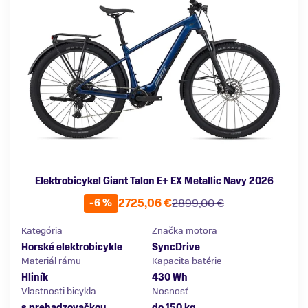
Elektrobicykel Giant Talon E+ EX Metallic Navy 2026
2725,06 €
2899,00 €
-6 %
Kategória
Značka motora
Horské elektrobicykle
SyncDrive
Materiál rámu
Kapacita batérie
Hliník
430 Wh
Vlastnosti bicykla
Nosnosť
s prehadzovačkou
do 150 kg