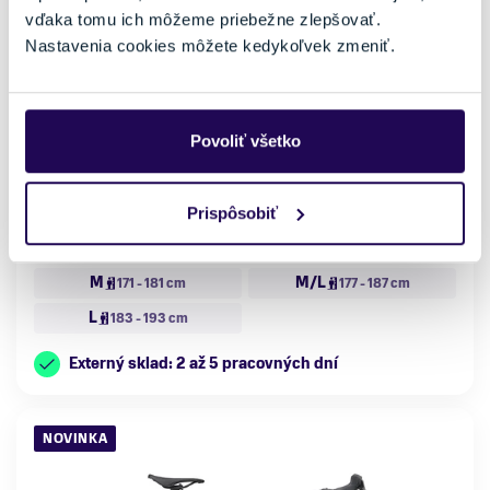
vďaka tomu ich môžeme priebežne zlepšovať.
Nastavenia cookies môžete kedykoľvek zmeniť.
Bicykel Giant Defy Advanced 1 Thundercloud 2026
3477,06 €
3699,00 €
-6 %
Povoliť všetko
Kategória
Materiál rámu
Cestné bicykle
Karbón
Vlastnosti bicykla
Nosnosť
Prispôsobiť
s prehadzovačkou
do 150 kg
Veľkosť
M
M/L
171 - 181 cm
177 - 187 cm
L
183 - 193 cm
Externý sklad: 2 až 5 pracovných dní
NOVINKA