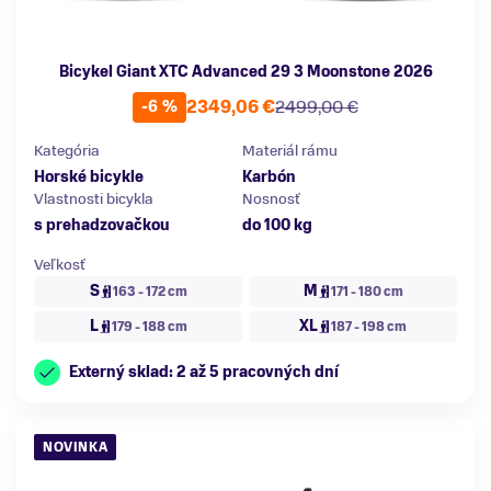
Bicykel Giant XTC Advanced 29 3 Moonstone 2026
2349,06 €
2499,00 €
-6 %
Kategória
Materiál rámu
Horské bicykle
Karbón
Vlastnosti bicykla
Nosnosť
s prehadzovačkou
do 100 kg
Veľkosť
S
M
163 - 172 cm
171 - 180 cm
L
XL
179 - 188 cm
187 - 198 cm
Externý sklad: 2 až 5 pracovných dní
NOVINKA