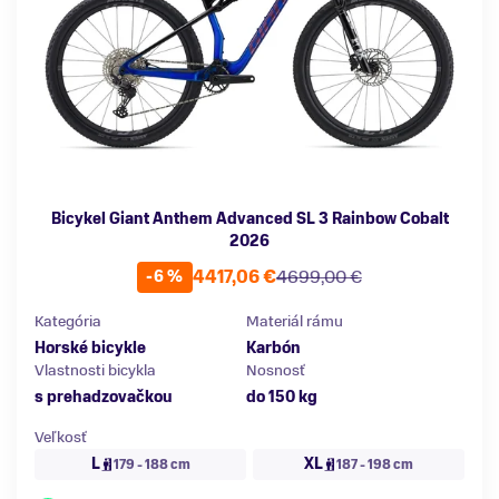
Bicykel Giant Anthem Advanced SL 3 Rainbow Cobalt
2026
4417,06 €
4699,00 €
-6 %
Kategória
Materiál rámu
Horské bicykle
Karbón
Vlastnosti bicykla
Nosnosť
s prehadzovačkou
do 150 kg
Veľkosť
L
XL
179 - 188 cm
187 - 198 cm