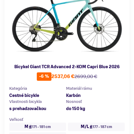
Bicykel Giant TCR Advanced 2-KOM Capri Blue 2026
2537,06 €
2699,00 €
-6 %
Kategória
Materiál rámu
Cestné bicykle
Karbón
Vlastnosti bicykla
Nosnosť
s prehadzovačkou
do 150 kg
Veľkosť
M
M/L
171 - 181 cm
177 - 187 cm