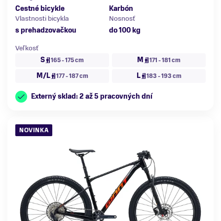
Cestné bicykle
Karbón
Vlastnosti bicykla
Nosnosť
s prehadzovačkou
do 100 kg
Veľkosť
S
M
165 - 175 cm
171 - 181 cm
M/L
L
177 - 187 cm
183 - 193 cm
Externý sklad: 2 až 5 pracovných dní
NOVINKA