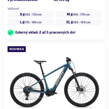
Veľkosť
S
M
163 - 172 cm
169 - 179 cm
L
XL
176 - 186 cm
183 - 193 cm
Externý sklad: 2 až 5 pracovných dní
NOVINKA