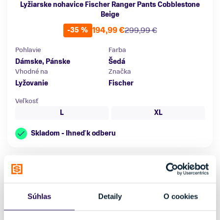
Lyžiarske nohavice Fischer Ranger Pants Cobblestone
Beige
194,99 €
299,99 €
-35 %
Pohlavie
Farba
Dámske, Pánske
Šedá
Vhodné na
Značka
Lyžovanie
Fischer
Veľkosť
L
XL
Skladom - Ihneď k odberu
Súhlas
Detaily
O cookies