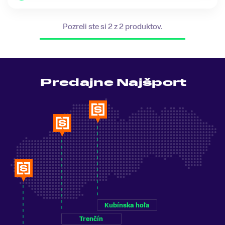
Pozreli ste si 2 z 2 produktov.
Predajne Najšport
Kubínska hoľa
Trenčín