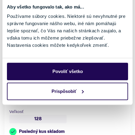
Aby všetko fungovalo tak, ako má...
Používame súbory cookies. Niektoré sú nevyhnutné pre
správne fungovanie nášho webu, iné nám pomáhajú
lepšie spoznať, čo Vás na našich stránkach zaujalo, a
vďaka tomu ich môžeme priebežne zlepšovať.
Nastavenia cookies môžete kedykoľvek zmeniť.
Lyžiarske nohavice Fischer Premier JR Pants Lavander
64,99 €
99,99 €
-35 %
Povoliť všetko
Pohlavie
Farba
Detské
Fialová
Prispôsobiť
Vhodné na
Značka
Lyžovanie
Fischer
Veľkosť
128
Posledný kus skladom