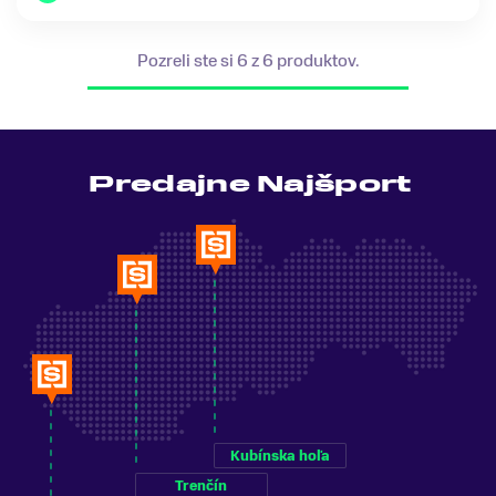
Pozreli ste si 6 z 6 produktov.
Predajne Najšport
Kubínska hoľa
Trenčín