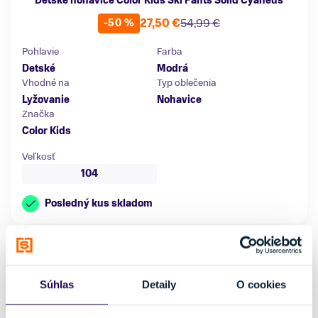
Detské nohavice Color Kids Ski Pants Solid Cyaneus
27,50 €
54,99 €
-50 %
Pohlavie
Farba
Detské
Modrá
Vhodné na
Typ oblečenia
Lyžovanie
Nohavice
Značka
Color Kids
Veľkosť
104
Posledný kus skladom
Súhlas
Detaily
O cookies