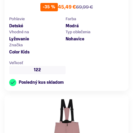
45,49 €
69,99 €
-35 %
Pohlavie
Farba
Detské
Modrá
Vhodné na
Typ oblečenia
Lyžovanie
Nohavice
Značka
Color Kids
Veľkosť
122
Posledný kus skladom