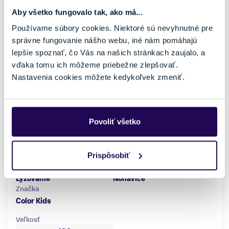
Aby všetko fungovalo tak, ako má...
Používame súbory cookies. Niektoré sú nevyhnutné pre
správne fungovanie nášho webu, iné nám pomáhajú
lepšie spoznať, čo Vás na našich stránkach zaujalo, a
vďaka tomu ich môžeme priebežne zlepšovať.
Nastavenia cookies môžete kedykoľvek zmeniť.
Detské nohavice Color Kids Ski Pants Slim Black
Povoliť všetko
35,00 €
69,99 €
-50 %
Pohlavie
Farba
Prispôsobiť
Detské
Čierna
Vhodné na
Typ oblečenia
Lyžovanie
Nohavice
Značka
Color Kids
Veľkosť