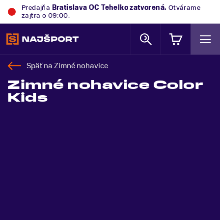
Predajňa
Bratislava OC Tehelko
zatvorená.
Otvárame
zajtra o 09:00.
Späť na
Zimné nohavice
Zimné nohavice Color
Kids