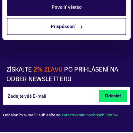
Trenčín
Povoliť všetko
Prispôsobiť
Bratislava - OC Tehelko
Trek Flagship Store Bratislava
ZÍSKAJTE
2% ZĽAVU
PO PRIHLÁSENÍ NA
ODBER NEWSLETTERU
Zadajte váš E-mail
Odoslať
Odoslaním e-mailu súhlasíte so
spracovaním osobných údajov