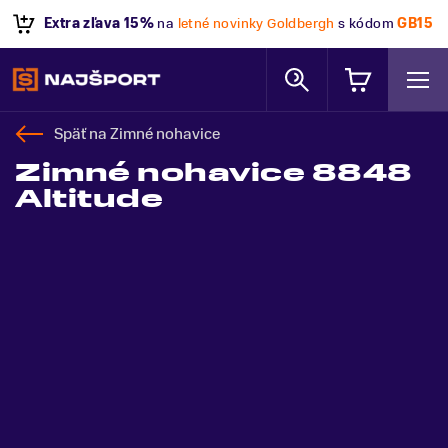
VÝPREDAJ
- Zľavy 
letné novinky Goldbergh
s kódom
GB15
sezónu už dnes!
Späť na
Zimné nohavice
Zimné nohavice 8848
Altitude