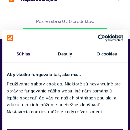
Pozreli ste si 0 z 0 produktov.
Predajne Najšport
Súhlas
Detaily
O cookies
Aby všetko fungovalo tak, ako má...
Používame súbory cookies. Niektoré sú nevyhnutné pre
správne fungovanie nášho webu, iné nám pomáhajú
lepšie spoznať, čo Vás na našich stránkach zaujalo, a
vďaka tomu ich môžeme priebežne zlepšovať.
Nastavenia cookies môžete kedykoľvek zmeniť.
Kubínska hoľa