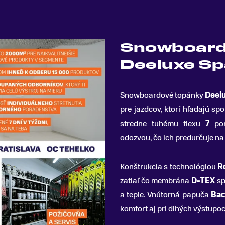
Snowboard
Deeluxe Sp
Snowboardové topánky
Deel
pre jazdcov, ktorí hľadajú s
stredne tuhému flexu
7
pon
odozvou, čo ich predurčuje na
Konštrukcia s technológiou
R
zatiaľ čo membrána
D-TEX
sp
a teple. Vnútorná papuča
Bac
komfort aj pri dlhých výstupoc