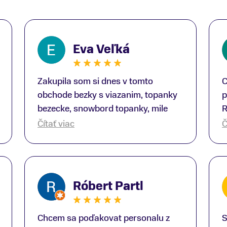
Eva Veľká
Zakupila som si dnes v tomto
C
obchode bezky s viazanim, topanky
p
bezecke, snowbord topanky, mile
R
prekvapenie ako Peter, ktory nas
b
Čítať viac
Č
obsluhoval mal prehlad, poradil nam
s
super. Za mna velmi mila obsluha,
V
dakujeme Eva zo Serede
a
o
Róbert Partl
E
Chcem sa poďakovat personalu z
S