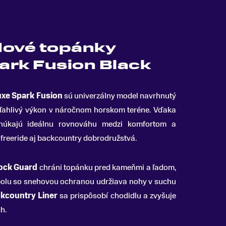
ové topánky
ark Fusion Black
uxe Spark Fusion
sú univerzálny model navrhnutý
poľahlivý výkon v náročnom horskom teréne
.
Vďaka
úkajú ideálnu rovnováhu medzi komfortom a
 freeride aj backcountry dobrodružstvá.
ock Guard
chráni topánku pred kameňmi a ľadom,
olu so snehovou ochranou udržiava nohy v suchu
kcountry Liner
sa prispôsobí chodidlu a zvyšuje
h.