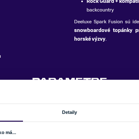
Rock Guard + kompatib
backcountry
Deeluxe Spark Fusion sú ide
snowboardové topánky pr
horské výzvy
.
u
PARAMETRE
Detaily
ko má...