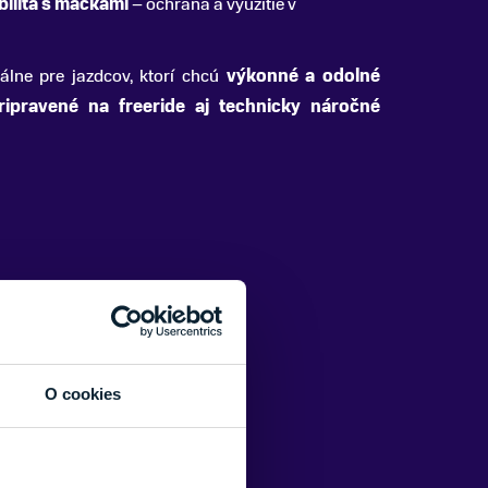
ilita s mačkami
– ochrana a využitie v
álne pre jazdcov, ktorí chcú
výkonné a odolné
ipravené na freeride aj technicky náročné
O cookies