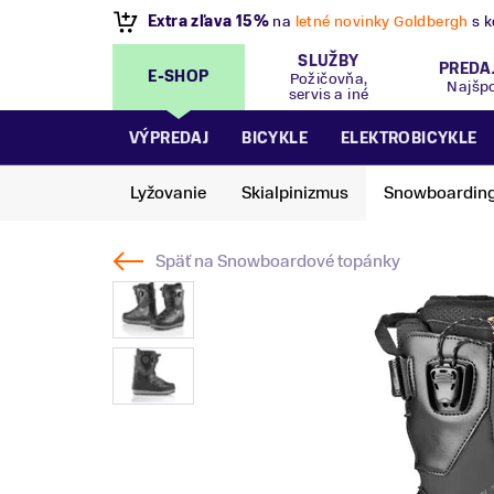
VÝPREDAJ
- Zľavy až 70%
.
Pripravte sa na let
SLUŽBY
PREDA
E-SHOP
Požičovňa,
Najšp
servis a iné
VÝPREDAJ
BICYKLE
ELEKTROBICYKLE
Lyžovanie
Skialpinizmus
Snowboardin
Späť na
Snowboardové topánky