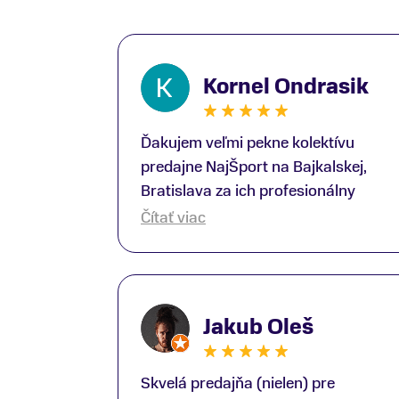
Kornel Ondrasik
Ďakujem veľmi pekne kolektívu
predajne NajŠport na Bajkalskej,
Bratislava za ich profesionálny
prístup k zákazníkom; Zvlášť
Čítať viac
ďakujem špecialistovi Martinovi
Gunišovi za jeho odbornú pomoc pri
kúpe nových lyží a lyžiarskej obuvi,
ako aj prilby.. všetko značka Atomic;
Jakub Oleš
Pán Martin Guniš mi svojou
odbornosťou otvoril nové obzory a
dozvedel som sa, vďaka jeho
Skvelá predajňa (nielen) pre