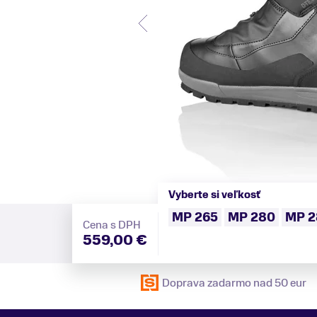
Vyberte si veľkosť
MP 265
MP 280
MP 2
Cena s DPH
559,00 €
Doprava zadarmo nad 50 eur