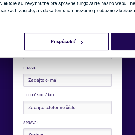
iektoré sú nevyhnutné pre správne fungovanie nášho webu, in
tránkach zaujalo, a vďaka tomu ich môžeme priebežne zlepšova
Potrebujete viac informácii?
Sme tu pre vás.
VAŠE MENO:
Prispôsobiť
E-MAIL:
TELEFÓNNE ČÍSLO:
SPRÁVA: