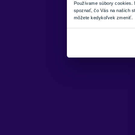
Používame súbory cookies. N
spoznať, čo Vás na našich s
môžete kedykoľvek zmeniť.