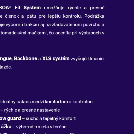
BOA® Fit System
umožňuje rýchle a presné
uje členok a pätu pre lepšiu kontrolu. Podrážka
je výbornú trakciu aj na zľadovatenom povrchu a
utomatickými mačkami, čo oceníte pri výstupoch v
ongue
,
Backbone
a
XLS systém
zvyšujú tlmenie,
jazde.
ideálny balans medzi komfortom a kontrolou
– rýchle a presné nastavenie
ow guard
– sucho a tepelný komfort
rážka
– výborná trakcia v teréne