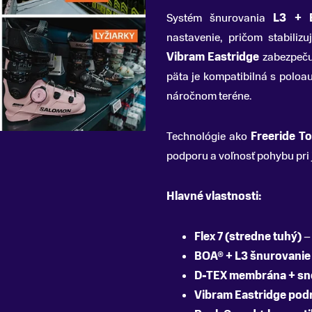
Systém šnurovania
L3 + 
nastavenie, pričom stabiliz
Vibram Eastridge
zabezpeču
päta je kompatibilná s poloa
náročnom teréne.
Technológie ako
Freeride T
podporu a voľnosť pohybu pri 
Hlavné vlastnosti:
Flex 7 (stredne tuhý)
– 
BOA® + L3 šnurovanie
D-TEX membrána + sn
Vibram Eastridge pod