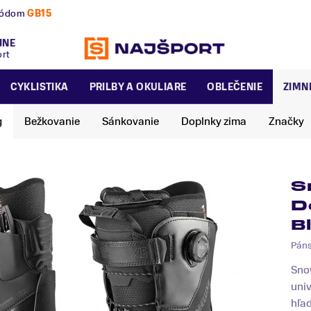
nú a zimnú sezónu už dnes!
JNE
ort
CYKLISTIKA
PRILBY A OKULIARE
OBLEČENIE
ZIMN
g
Bežkovanie
Sánkovanie
Doplnky zima
Značky
S
D
B
Pán
Sno
univ
hľad