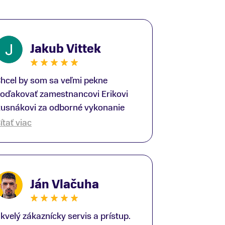
Jakub Vittek
hcel by som sa veľmi pekne
oďakovať zamestnancovi Erikovi
usnákovi za odborné vykonanie
ike-fittingu. Je to super človek na
ítať viac
právnom mieste a veľký odborník.
šetko patrične vysvetlil do detailov
 lajckou rečou. Na všetky moje
tázky odpovedal bez zaváhania.
Ján Vlačuha
šte raz ďakujem.
kvelý zákaznícky servis a prístup.