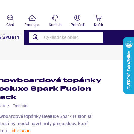
Predajňa
B
Chat
Predajne
Kontakt
Prihlásiť
Košík
É ŠPORTY
nowboardové topánky
eeluxe Spark Fusion
lack
ske
Freeride
wboardové topánky Deeluxe Spark Fusion sú
erzálny model navrhnutý pre jazdcov, ktorí
ajú ...
čitať viac