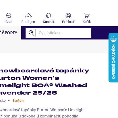
Predajňa
B
Chat
Predajne
Kontakt
Prihlásiť
Košík
É ŠPORTY
nowboardové topánky
urton Women's
imelight BOA® Washed
avender 25/26
ske
Burton
wboardové topánky Burton Women's Limelight
® ponúkajú dokonalú kombináciu pohodlia,