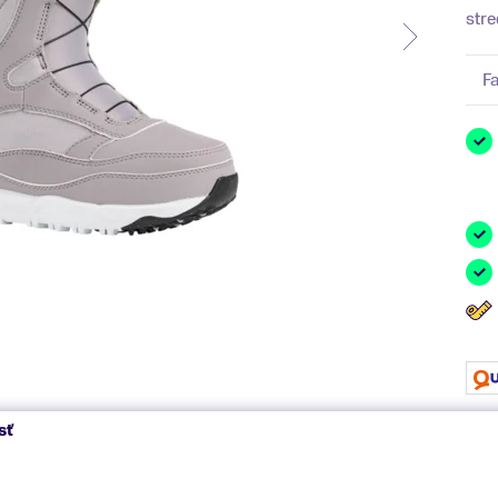
stre
F
sť