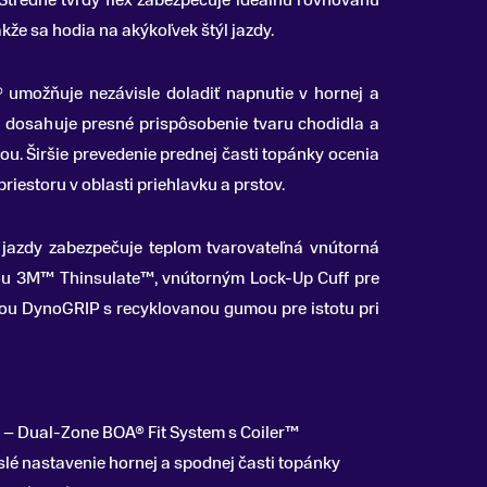
 Stredne tvrdý flex zabezpečuje ideálnu rovnováhu
kže sa hodia na akýkoľvek štýl jazdy.
umožňuje nezávisle doladiť napnutie v hornej a
a dosahuje presné prispôsobenie tvaru chodidla a
u. Širšie prevedenie prednej časti topánky ocenia
priestoru v oblasti priehlavku a prstov.
 jazdy zabezpečuje teplom tvarovateľná vnútorná
iou 3M™ Thinsulate™, vnútorným Lock-Up Cuff pre
ou DynoGRIP s recyklovanou gumou pre istotu pri
– Dual-Zone BOA® Fit System s Coiler™
slé nastavenie hornej a spodnej časti topánky