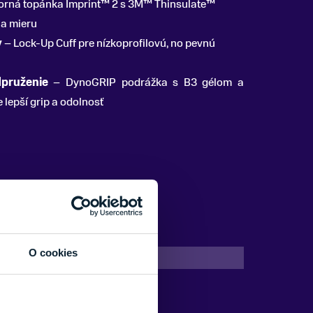
orná topánka Imprint™ 2 s 3M™ Thinsulate™
na mieru
y
– Lock-Up Cuff pre nízkoprofilovú, no pevnú
dpruženie
– DynoGRIP podrážka s B3 gélom a
lepší grip a odolnosť
O cookies
Ružová
25/26