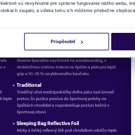
iektoré sú nevyhnutné pre správne fungovanie nášho webu, in
tránkach zaujalo, a vďaka tomu ich môžeme priebežne zlepšova
DETAIL
Prispôsobiť
DynoGRIP
r™ má
Podrážka DynoGRIP poskytuje odľahčené a odolné
isle
tlmenie špeciálne navrhnuté na snowboarding, s
u v
dodatočnou vrstvou trakcie na špičke a päte pre lepší
grip a 10–15 % recyklovaného kaučuku.
Traditional
 2
Tradičný uhol medzipodrážky dvíha pätu nad úroveň
é teplo
prstov, čo jazdca posúva do športovej polohy na
špičkách chodidiel a napodobňuje pozíciu bežnú v
športovej obuvi.
Sleeping Bag Reflective Foil
Nízky a ľahký reflexný štít pod chodidlom odráža teplo