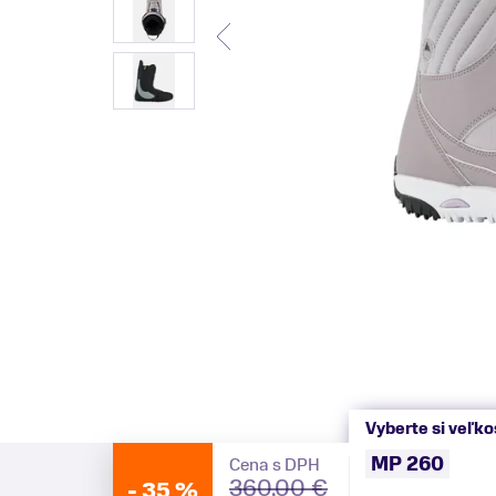
Vyberte si veľko
MP 260
Cena s DPH
360,00 €
-
35 %