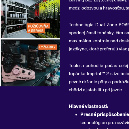
carving bez zbytočnej únavy.
medzi odozvou a hravosťou, ta
Technológia Dual-Zone BOA® 
spodnej časti topánky, čím s
maximálna kontrola nad dosko
jazdkyne, ktoré preferujú viac 
Teplo a pohodlie počas celej
topánka Imprint™ 2 s izolác
pevné držanie päty a podrážk
chôdzi aj stabilitu pri jazde.
Hlavné vlastnosti:
Presné prispôsobenie
technológiou pre nezávi