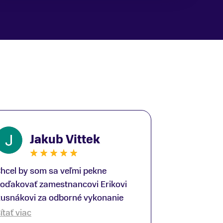
Jakub Vittek
hcel by som sa veľmi pekne
oďakovať zamestnancovi Erikovi
usnákovi za odborné vykonanie
ike-fittingu. Je to super človek na
ítať viac