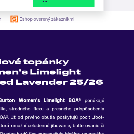
n
Eshop overený zákazníkmi
ové topánky
en's Limelight
ed Lavender 25/26
Burton Women's Limelight BOA®
ponúkajú
ia, stredného flexu a presného prispôsobenia
BOA®
.
Už od prvého obutia poskytujú pocit „foot-
torá umožní celodenné jibovanie, butterovanie či