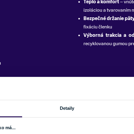
Teplo a komfort
– vnút
izoláciou a tvarovaním 
Bezpečné držanie pät
fixáciu členku
Výborná trakcia a o
recyklovanou gumou pre 
u
PARAMETRE
Detaily
FARBA
SEZÓNA
ko má...