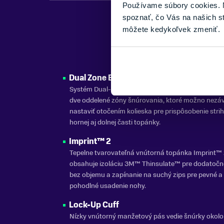
Používame súbory cookies. N
spoznať, čo Vás na našich s
môžete kedykoľvek zmeniť.
Dual Zone BOA®
Systém Dual-Zone BOA® Fit s technológiou Coile
dve oddelené zóny šnúrovania, ktoré možno nezáv
nastaviť otočením kolieska pre prispôsobenie strih
hornej aj dolnej časti topánky.
Imprint™ 2
Tepelne tvarovateľná vnútorná topánka Imprint™
obsahuje izoláciu 3M™ Thinsulate™ pre dodatočn
bez objemu a zapínanie na suchý zips pre pevné a
pohodlné usadenie nohy.
Lock-Up Cuff
Nízky vnútorný manžetový pás vedie šnúrky okolo