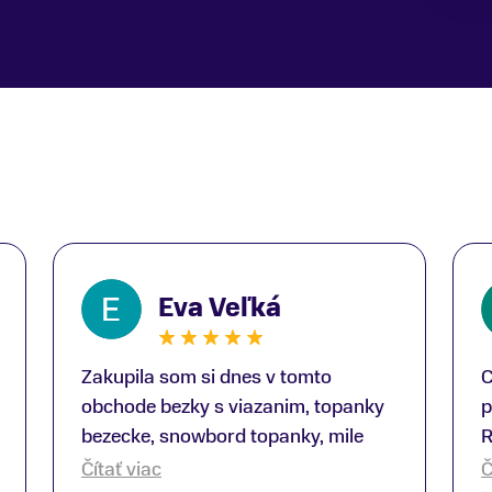
Eva Veľká
Zakupila som si dnes v tomto
C
obchode bezky s viazanim, topanky
p
bezecke, snowbord topanky, mile
R
prekvapenie ako Peter, ktory nas
b
Čítať viac
Č