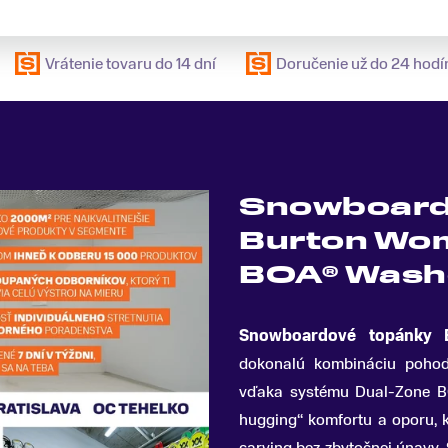
Vrátenie tovaru do 14 dní
Doručenie už do 24 hodí
Snowboard
Burton Wom
BOA® Wash
Snowboardové topánky 
dokonalú kombináciu pohodl
vďaka systému Dual-Zone 
hugging“ komfortu a oporu, k