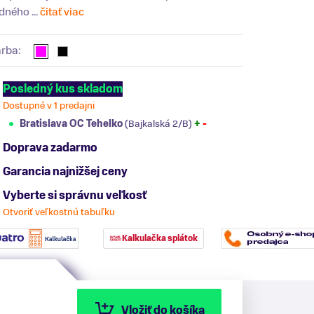
dného ...
čitať viac
arba:
Posledný kus skladom
Dostupné v 1 predajni
Bratislava OC Tehelko
(Bajkalská 2/B)
+
-
Doprava zadarmo
Garancia najnižšej ceny
Vyberte si správnu veľkosť
Otvoriť veľkostnú tabuľku
Kalkulačka splátok
Vložiť do košíka