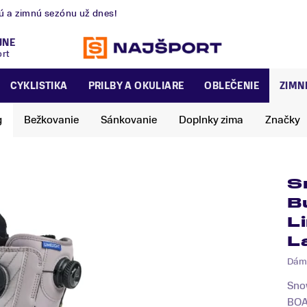
nú a zimnú sezónu už dnes!
JNE
ort
CYKLISTIKA
PRILBY A OKULIARE
OBLEČENIE
ZIMN
g
Bežkovanie
Sánkovanie
Doplnky zima
Značky
S
B
L
L
Dám
Sno
BOA