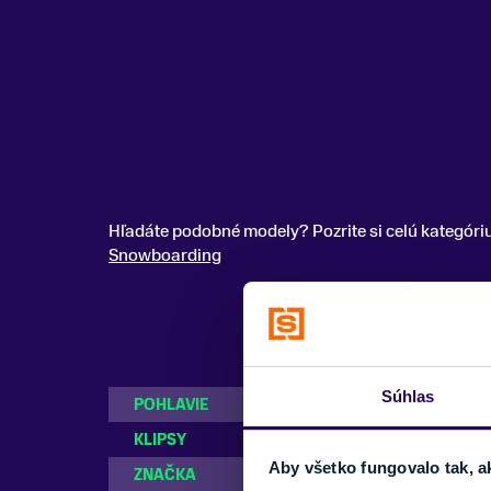
Hľadáte podobné modely? Pozrite si celú kategóri
Snowboarding
Súhlas
POHLAVIE
Dámske
KLIPSY
BOA systém
Aby všetko fungovalo tak, a
ZNAČKA
Burton