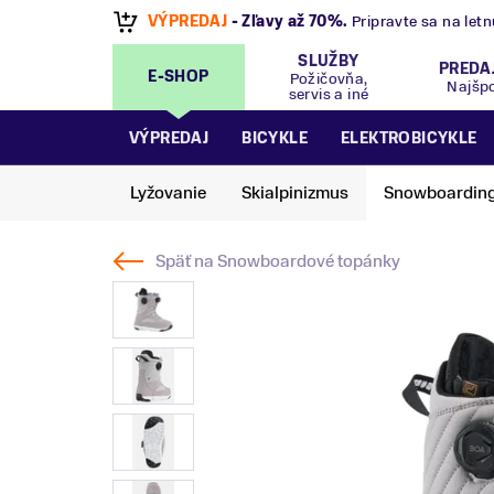
VÝPREDAJ
- Zľavy až 70%
.
Pripravte sa na let
SLUŽBY
PREDA
E-SHOP
Požičovňa,
Najšp
servis a iné
VÝPREDAJ
BICYKLE
ELEKTROBICYKLE
Lyžovanie
Skialpinizmus
Snowboardin
Späť na
Snowboardové topánky