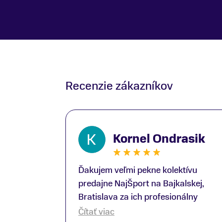
Recenzie zákazníkov
Kornel Ondrasik
Ďakujem veľmi pekne kolektívu
predajne NajŠport na Bajkalskej,
Bratislava za ich profesionálny
prístup k zákazníkom; Zvlášť
Čítať viac